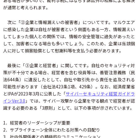
ある場合が多いので、裁判手続にはならず訴訟外の和解による解決
が通常と考えられます。
次に「②企業と情報漏えいの被害者」についてです。マルウエア
に感染した企業は自社が被害者という側面もある一方、情報漏えい
してしまった個人との関係では、情報の安全管理に過失があったと
して、加害者になる場合も多いでしょう。このため、企業は当該個
人に対して損害賠償として慰謝料等を支払う必要があります。
最後に「③企業と経営者」に関してです。自社のセキュリティ対
策が不十分である場合、経営者を含む役員等は、善管注意義務（民
法644条）に違反したとして、自社や取引先から責任を追及される
可能性があります（会社法423条1項、429条）。なお、経済産業省
とIPAが2023年3月に公表した「
サイバーセキュリティ経営ガイドラ
インVer.3.0
」では、サイバー攻撃から企業を守る観点で経営者が認
識する必要のある「3原則」として、以下の事項が示されています。
1．経営者のリーダーシップが重要
2．サプライチェーン全体にわたる対策への目配り
3．社内外関係者との積極的なコミュニケーション