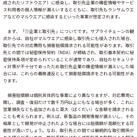
成されたソフトウエア）に感染し、取引先企業の機密情報やサービ
ス利用者の個人情報が漏えいするとともに、取引先もランサムウエ
アなどのマルウエアに感染するといった事案が想定されます。
まず、「①企業と取引先」についてです。サプライチェーンの観
点からは、自社がマルウエアに感染し取引先にも侵入された場合、
取引先での対応費用も損害賠償請求される可能性があります。取引
先との間では秘密保持契約（NDA）が締結され、取引基本契約に秘
密保持条項が定められていることが通常であり、自社のセキュリテ
ィ対策が不十分であったため取引先企業の機密情報が漏えいした場
合には、これらの義務違反として損害賠償請求をされる可能性があ
ります。
損害賠償額は個別具体的な事案により異なりますが、対応費用に
関し、調査・復旧だけで数千万円以上にもなる場合が多く、これに
営業損失なども追加されると莫大（ばくだい）な金額を請求される
ことも考えられます。例えば、新製品の開発情報が漏えいし、その
結果として開発が中止されたような場合には賠償額が高額化する可
能性が高いでしょう。なお、取引先との間では継続的な取引関係が