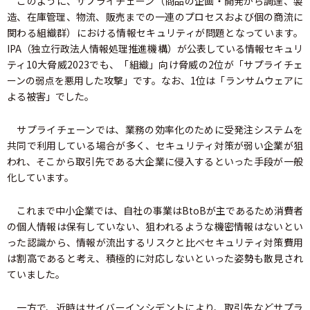
このように、サプライチェーン（商品の企画・開発から調達、製
造、在庫管理、物流、販売までの一連のプロセスおよび個の商流に
関わる組織群）における情報セキュリティが問題となっています。
IPA（独立行政法人情報処理推進機構）が公表している情報セキュリ
ティ10大脅威2023でも、「組織」向け脅威の2位が「サプライチェ
ーンの弱点を悪用した攻撃」です。なお、1位は「ランサムウェアに
よる被害」でした。
サプライチェーンでは、業務の効率化のために受発注システムを
共同で利用している場合が多く、セキュリティ対策が弱い企業が狙
われ、そこから取引先である大企業に侵入するといった手段が一般
化しています。
これまで中小企業では、自社の事業はBtoBが主であるため消費者
の個人情報は保有していない、狙われるような機密情報はないとい
った認識から、情報が流出するリスクと比べセキュリティ対策費用
は割高であると考え、積極的に対応しないといった姿勢も散見され
ていました。
一方で、近時はサイバーインシデントにより、取引先などサプラ