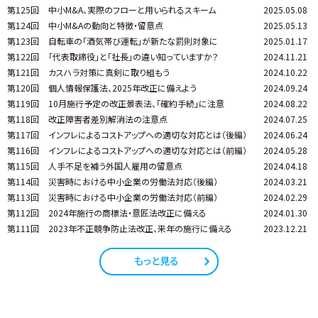
第125回
中小M&A、実際のフローと用いられるスキーム
2025.05.08
第124回
中小M&Aの動向と特徴・留意点
2025.05.13
第123回
自転車の「酒気帯び運転」が新たな罰則対象に
2025.01.17
第122回
「代表取締役」と「社長」の違い知っていますか？
2024.11.21
第121回
カスハラ対策に真剣に取り組もう
2024.10.22
第120回
個人情報保護法、2025年改正に備えよう
2024.09.24
第119回
10月施行予定の改正景表法、「確約手続」に注意
2024.08.22
第118回
改正障害者差別解消法の注意点
2024.07.25
第117回
インフレによるコストアップへの適切な対応とは（後編）
2024.06.24
第116回
インフレによるコストアップへの適切な対応とは（前編）
2024.05.28
第115回
人手不足を補う外国人雇用の留意点
2024.04.18
第114回
災害時における中小企業の労働法対応（後編）
2024.03.21
第113回
災害時における中小企業の労働法対応（前編）
2024.02.29
第112回
2024年施行の商標法・意匠法改正に備える
2024.01.30
第111回
2023年不正競争防止法改正、来年の施行に備える
2023.12.21
もっと見る