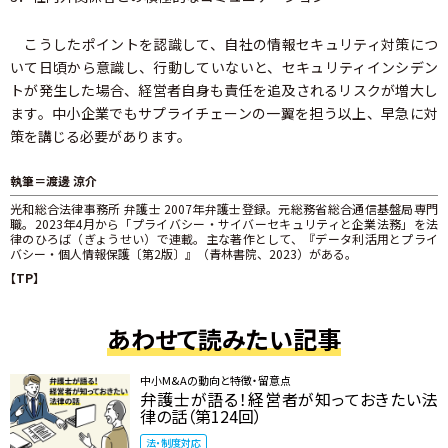
こうしたポイントを認識して、自社の情報セキュリティ対策につ
いて日頃から意識し、行動していないと、セキュリティインシデン
トが発生した場合、経営者自身も責任を追及されるリスクが増大し
ます。中小企業でもサプライチェーンの一翼を担う以上、早急に対
策を講じる必要があります。
執筆＝渡邊 涼介
光和総合法律事務所 弁護士 2007年弁護士登録。元総務省総合通信基盤局専門
職。2023年4月から「プライバシー・サイバーセキュリティと企業法務」を法
律のひろば（ぎょうせい）で連載。主な著作として、『データ利活用とプライ
バシー・個人情報保護〔第2版〕』（青林書院、2023）がある。
【TP】
あわせて読みたい記事
中小M&Aの動向と特徴・留意点
弁護士が語る！経営者が知っておきたい法
律の話（第124回）
法・制度対応