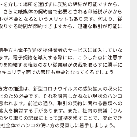
を介して場所を選ばずに契約の締結が可能ですから、
。さらに紙媒体の契約書で必要とされる印紙税がかから
トが不要となるというメリットもあります。何より、従
取りする時間が節約できますから、迅速な取引が可能に
手方も電子契約を提供業者のサービスに加入していな
ます。電子契約を導入する際には、こうした点に注意す
約を締結する権限のない従業員が決裁を取らずに勝手に
セキュリティ面での管理も重要となってくるでしょう。
方の推進は、新型コロナウイルスの感染拡大の収束に
化のため必要です。それを阻害しかねない現状のハンコ
思われます。前述の通り、取引の契約に関わる書類への
拡大を検討する手があります。また、社内の稟議（りん
のやり取りの記録によって証拠を残すことで、廃止でき
会社全体でハンコの使い方の見直しに着手しましょう。