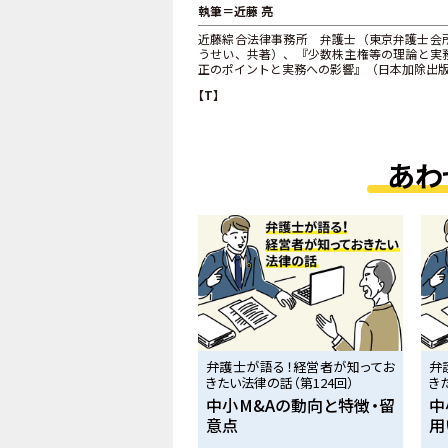
執筆＝近藤 亮
近藤綜合法律事務所 弁護士（東京弁護士会所
うせい、共著）、『少数株主権等の理論と実務
正のポイントと実務への影響』（日本加除出版
【T】
あわ
弁護士が語る！経営者が知ってお
弁
きたい法律の話（第124回）
き
中小M&Aの動向と特徴・留
中
意点
用