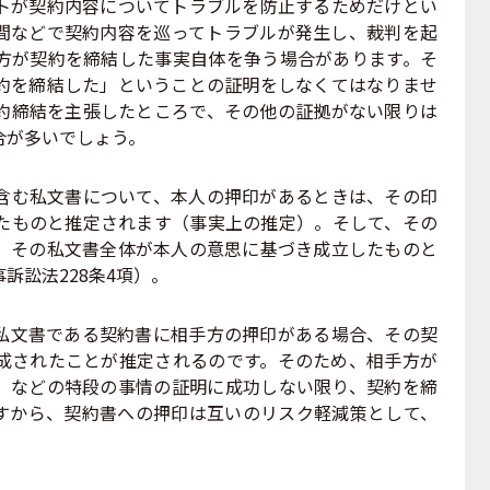
が契約内容についてトラブルを防止するためだけとい
間などで契約内容を巡ってトラブルが発生し、裁判を起
方が契約を締結した事実自体を争う場合があります。そ
約を締結した」ということの証明をしなくてはなりませ
約締結を主張したところで、その他の証拠がない限りは
合が多いでしょう。
む私文書について、本人の押印があるときは、その印
たものと推定されます（事実上の推定）。そして、その
、その私文書全体が本人の意思に基づき成立したものと
訴訟法228条4項）。
文書である契約書に相手方の押印がある場合、その契
成されたことが推定されるのです。そのため、相手方が
。などの特段の事情の証明に成功しない限り、契約を締
すから、契約書への押印は互いのリスク軽減策として、