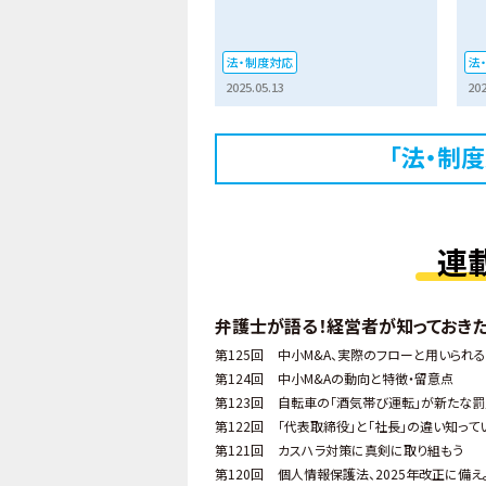
法・制度対応
法
2025.05.13
202
「法・制
連
弁護士が語る！経営者が知っておき
第125回
中小M&A、実際のフローと用いられ
第124回
中小M&Aの動向と特徴・留意点
第123回
自転車の「酒気帯び運転」が新たな
第122回
「代表取締役」と「社長」の違い知って
第121回
カスハラ対策に真剣に取り組もう
第120回
個人情報保護法、2025年改正に備え