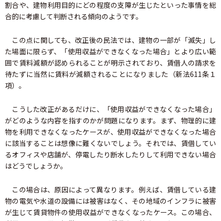
割合や、建物利用目的にどの程度の支障が生じたといった事情を総
合的に考慮して判断される傾向のようです。
この点に関しても、改正後の民法では、建物の一部が「滅失」し
た場面に限らず、「使用収益ができなくなった場合」とより広い範
囲で賃料減額が認められることが明示されており、賃借人の請求を
待たずに当然に賃料が減額されることになりました（新法611条１
項）。
こうした改正があるだけに、「使用収益ができなくなった場合」
がどのような内容を指すのかが問題になります。まず、物理的に建
物を利用できなくなったケースが、使用収益ができなくなった場合
に該当することは想像に難くないでしょう。それでは、賃借してい
るオフィスや店舗が、停電したり断水したりして利用できない場合
はどうでしょうか。
この場合は、原因によって異なります。例えば、賃借している建
物の電気や水道の設備には被害はなく、その地域のインフラに被害
が生じて賃貸物件の使用収益ができなくなったケース。この場合、