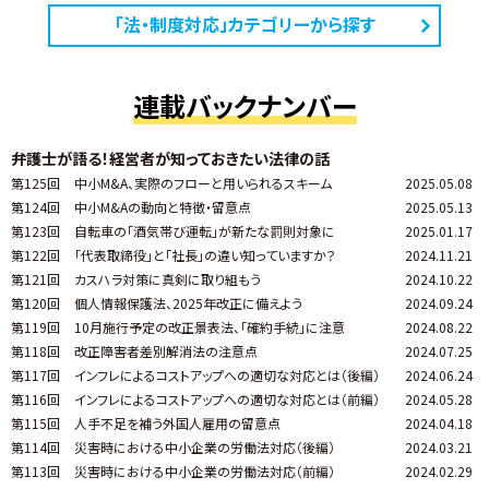
「法・制度対応」カテゴリーから探す
連載バックナンバー
弁護士が語る！経営者が知っておきたい法律の話
第125回
中小M&A、実際のフローと用いられるスキーム
2025.05.08
第124回
中小M&Aの動向と特徴・留意点
2025.05.13
第123回
自転車の「酒気帯び運転」が新たな罰則対象に
2025.01.17
第122回
「代表取締役」と「社長」の違い知っていますか？
2024.11.21
第121回
カスハラ対策に真剣に取り組もう
2024.10.22
第120回
個人情報保護法、2025年改正に備えよう
2024.09.24
第119回
10月施行予定の改正景表法、「確約手続」に注意
2024.08.22
第118回
改正障害者差別解消法の注意点
2024.07.25
第117回
インフレによるコストアップへの適切な対応とは（後編）
2024.06.24
第116回
インフレによるコストアップへの適切な対応とは（前編）
2024.05.28
第115回
人手不足を補う外国人雇用の留意点
2024.04.18
第114回
災害時における中小企業の労働法対応（後編）
2024.03.21
第113回
災害時における中小企業の労働法対応（前編）
2024.02.29