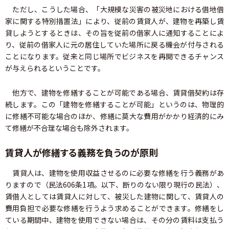
ただし、こうした場合、「大規模な災害の被災地における借地借
家に関する特別措置法」により、従前の賃貸人が、建物を再築し賃
貸しようとするときは、その旨を従前の借家人に通知することによ
り、従前の借家人に元の居住していた場所に戻る機会が付与される
ことになります。従来と同じ場所でビジネスを再開できるチャンス
が与えられるということです。
他方で、建物を修繕することが可能である場合、賃貸借契約は存
続します。この「建物を修繕することが可能」というのは、物理的
に修繕不可能な場合のほか、修繕に莫大な費用がかかり経済的にみ
て修繕が不合理な場合も除外されます。
賃貸人が修繕する義務を負うのが原則
賃貸人は、建物を使用収益させるのに必要な修繕を行う義務があ
りますので（民法606条1項。以下、断りのない限り現行の民法）、
賃借人としては賃貸人に対して、被災した建物に関して、賃貸人の
費用負担で必要な修繕を行うよう求めることができます。修繕をし
ている期間中、建物を使用できない場合は、その分の賃料は支払う