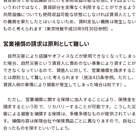
賃貸部分である店舗部分だけを使用収益可能な状態にすればよいと
いうわけではなく、賃貸部分を支障なく利用することができるよう
共用設備についても使用収益可能な状態にしなければ賃貸人として
の義務を果たしたとはいえないため、賃料支払い義務は発生しない
ものと考えられます（東京地裁平成10年9月30日参照）。
営業補償の請求は原則として難しい
自然災害により店舗やオフィスなどが使用できなくなってしまっ
た場合、自然災害という賃貸人に責めのない事象により貸すことが
できなくなっているので、賃借人に対して、営業補償を請求するこ
とは原則として難しいと考えられます（民法415条参照。ただし、
賃貸人側の事情により損害が発生してしまった場合は別です）。
ただし、営業補償に関する保険に加入することにより、保険金を
請求するという形で、リカバリーすることが可能です。こうした災
害による被害を補償する保険は、多種多様なものが提供されていま
す。補償内容は保険会社や保険商品ごとに異なりますので、自社に
合ったものを探すといいでしょう。