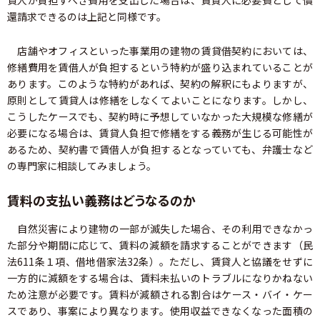
貸人が負担すべき費用を支出した場合は、賃貸人に必要費として償
還請求できるのは上記と同様です。
店舗やオフィスといった事業用の建物の賃貸借契約においては、
修繕費用を賃借人が負担するという特約が盛り込まれていることが
あります。このような特約があれば、契約の解釈にもよりますが、
原則として賃貸人は修繕をしなくてよいことになります。しかし、
こうしたケースでも、契約時に予想していなかった大規模な修繕が
必要になる場合は、賃貸人負担で修繕をする義務が生じる可能性が
あるため、契約書で賃借人が負担するとなっていても、弁護士など
の専門家に相談してみましょう。
賃料の支払い義務はどうなるのか
自然災害により建物の一部が滅失した場合、その利用できなかっ
た部分や期間に応じて、賃料の減額を請求することができます（民
法611条１項、借地借家法32条）。ただし、賃貸人と協議をせずに
一方的に減額をする場合は、賃料未払いのトラブルになりかねない
ため注意が必要です。賃料が減額される割合はケース・バイ・ケー
スであり、事案により異なります。使用収益できなくなった面積の