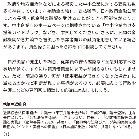
政府や地方自治体などによる被災した中小企業に対する支援も数
多く存在しています。補助金の給付、支払猶予、日本政策金融公庫
による長期・低金利の融資を受けることができる可能性がありま
す。中小企業庁のホームページに掲載されている「中小企業向け支
援策ガイドブック」などを、参照してください。さらに、民間の金
融機関や各共済でも被災した事業者向けの融資を用意している場合
があります。資金繰りに困ったら諦めずに相談してください。
自然災害が発生した場合、従業員の安否確認など至急対応すべき
事項が多く、すぐには賃貸借関連にまで手が回らないかもしれませ
ん。ただ、前述の通り、何が「使用収益ができなくなった場合」に
当たるのかなど判断が難しい事柄があるので、必要に応じて行政や
弁護士などの専門家に相談して的確に対応しましょう。
執筆＝近藤 亮
近藤綜合法律事務所 弁護士（東京弁護士会所属） 平成27年弁護士登録。主な
著作として、『会社法実務Q&A』（ぎょうせい、共著）、『少数株主権等の理
論と実務』（勁草書房：2019、共著）、『民事執行法及びハーグ条約実施法等
改正のポイントと実務への影響』（日本加除出版：2020、共著）などがある。
【T】