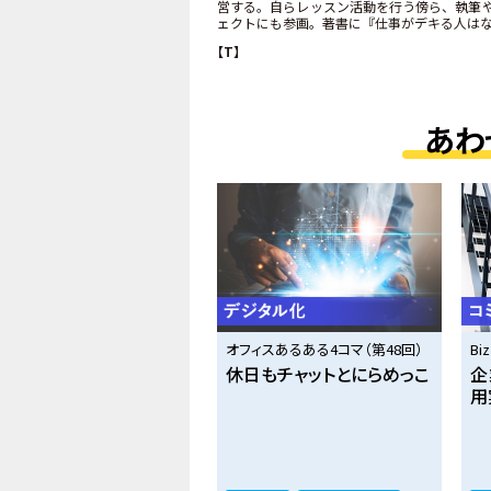
営する。自らレッスン活動を行う傍ら、執筆
ェクトにも参画。著書に『仕事がデキる人は
【T】
あわ
オフィスあるある4コマ（第48回）
Bi
休日もチャットとにらめっこ
企
用