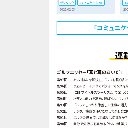
デジタル化
コミュニケーション
コ
2025.02.03
202
「コミュニケ
連
ゴルフエッセー「耳と耳のあいだ」
第97回
3つの悩みを解決し、ゴルフを長く続け
第96回
ウェルビーイングでパフォーマンスを
第95回
「ゴルフ×ヘルスツーリズム」で楽しく
第94回
バランス能力を高め、転ばないゴルフ
第93回
ゴルフでしっかり休養して仕事の活力
第92回
デジタル機器を使いこなして楽しむゴ
第91回
ゴルフの世界でも生成AIは使えるか？
第90回
自分で気持ちを高める「セルフ鼓舞」