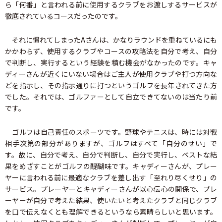
ら「何番」と言われる前に使用するクラブをお渡しするサービスが
徹底されているコースだったのです。
それに慣れてしまったAさんは、かなりラウンドを重ねているにも
かかわらず、使用するクラブやコースの攻略法を自分で考え、自分
で判断し、実行するという経験を積む機会がなかったのです。キャ
ディーさんが近くにいない場合はご主人が使用クラブや打つ方向な
どを指示し、その指示通りに打つというゴルフを長年されてきた方
でした。それでは、ゴルファーとして自立できてないのは当たり前
です。
ゴルフは自己責任のスポーツです。野球やテニスは、時には対戦
相手次第の部分がありますが、ゴルフはすべて「自分のせい」で
す。故に、自分で考え、自分で判断し、自分で実行し、ベストな結
果をめざすことがゴルフの醍醐味です。キャディーさんが、プレー
ヤーに言われる前に最適なクラブを差し出す「至れり尽くせり」の
サービス。プレーヤーとキャディーさんが以心伝心の関係で、プレ
ーヤーが自分で考えた結果、使いたいと考えたクラブと同じクラブ
を口で伝えなくとも理解できるというなら素晴らしいと思います。