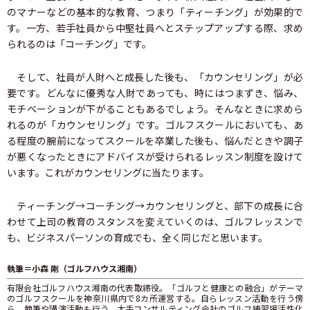
のマナーなどの基本的な教育、つまり「ティーチング」が効果的で
す。一方、若手社員から中堅社員へとステップアップする際、求め
られるのは「コーチング」です。
そして、社員が人財へと成長した後も、「カウンセリング」が必
要です。どんなに優秀な人財であっても、時にはつまずき、悩み、
モチベーションが下がることもあるでしょう。そんなときに求めら
れるのが「カウンセリング」です。ゴルフスクールにおいても、あ
る程度の腕前になってスクールを卒業した後も、悩んだときや調子
が悪くなったときにアドバイスが受けられるレッスン制度を設けて
います。これがカウンセリングに当たります。
ティーチング→コーチング→カウンセリングと、部下の成長に合
わせて上司の教育のスタンスを変えていくのは、ゴルフレッスンで
も、ビジネスパーソンの育成でも、全く同じだと思います。
執筆＝小森 剛（ゴルフハウス湘南）
有限会社ゴルフハウス湘南の代表取締役。「ゴルフと健康との融合」がテーマ
のゴルフスクールを神奈川県内で8カ所運営する。自らレッスン活動を行う傍
ら、執筆や講演活動も行う。大手コンサルティング会社のゴルフ練習場活性化