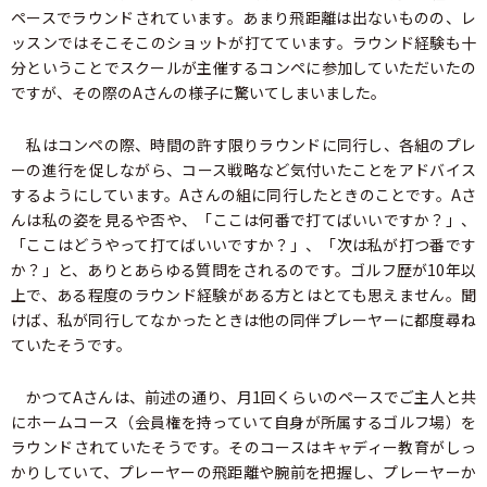
ペースでラウンドされています。あまり飛距離は出ないものの、レ
ッスンではそこそこのショットが打てています。ラウンド経験も十
分ということでスクールが主催するコンペに参加していただいたの
ですが、その際のAさんの様子に驚いてしまいました。
私はコンペの際、時間の許す限りラウンドに同行し、各組のプレ
ーの進行を促しながら、コース戦略など気付いたことをアドバイス
するようにしています。Aさんの組に同行したときのことです。Aさ
んは私の姿を見るや否や、「ここは何番で打てばいいですか？」、
「ここはどうやって打てばいいですか？」、「次は私が打つ番です
か？」と、ありとあらゆる質問をされるのです。ゴルフ歴が10年以
上で、ある程度のラウンド経験がある方とはとても思えません。聞
けば、私が同行してなかったときは他の同伴プレーヤーに都度尋ね
ていたそうです。
かつてAさんは、前述の通り、月1回くらいのペースでご主人と共
にホームコース（会員権を持っていて自身が所属するゴルフ場）を
ラウンドされていたそうです。そのコースはキャディー教育がしっ
かりしていて、プレーヤーの飛距離や腕前を把握し、プレーヤーか