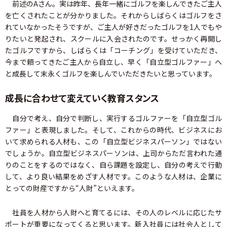
前述のAさん。実は昨年、長年一緒にゴルフを楽しんできたご主人
を亡くされたことが分かりました。それからしばらくはゴルフをさ
れていなかったそうですが、ご主人が好きだったゴルフを1人でもや
りたいと発起され、スクールに入会されたのです。せっかく再開し
たゴルフですから、しばらくは「コーチング」を受けていただき、
今まで頼ってきたご主人から自立し、早く「自立型ゴルファー」へ
と成長して末永くゴルフを楽しんでいただきたいと思っています。
成長に合わせて変えていく教育スタンス
自分で考え、自分で判断し、実行するゴルファーを「自立型ゴル
ファー」と表現しました。そして、これからの時代、ビジネスにお
いて求められる人材も、この「自立型ビジネスパーソン」ではない
でしょうか。自立型ビジネスパーソンは、上司からただ言われた通
りのことをするのではなく、自ら課題を設定し、自分の考えで行動
して、より良い結果をめざす人材です。このような人材は、企業に
とっての財産ですから“人財”といえます。
社員を人材から人財へと育てるには、その人のレベルに応じたサ
ポートが重要になってくると思います。新入社員には社会人として