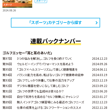
スポーツ
2024.08.26
「スポーツ」カテゴリーから探す
連載バックナンバー
ゴルフエッセー「耳と耳のあいだ」
第97回
3つの悩みを解決し、ゴルフを長く続けていく
2024.12.23
第96回
ウェルビーイングでパフォーマンスを高めよう
2024.09.26
第95回
「ゴルフ×ヘルスツーリズム」で楽しく健康増進を
2024.06.11
第94回
バランス能力を高め、転ばないゴルフで健康寿命延伸
2024.03.19
第93回
ゴルフでしっかり休養して仕事の活力をアップ
2023.12.19
第92回
デジタル機器を使いこなして楽しむゴルフ
2023.09.22
第91回
ゴルフの世界でも生成AIは使えるか？
2023.06.20
第90回
自分で気持ちを高める「セルフ鼓舞」にチャレンジ
2023.01.27
第89回
無人インドアゴルフ練習場にみる最近のゴルフニーズ
2022.12.23
第88回
仕事の成果を上げるゴルフワーケーションのススメ
2022.11.28