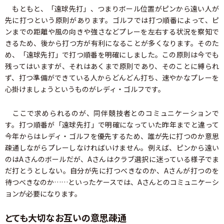
もともと、「遠球先打」、つまりボール位置がピンから遠い人が
先に打つという原則があります。ゴルフでは打つ順番によって、ピ
ンまでの距離や風の向きや強さなどプレーを左右する状況を察知で
きるため、後から打つ方が有利になることが多くなります。そのた
め、「遠球先打」で打つ順番を明確にしました。この原則は今でも
残ってはいますが、それはあくまで原則であり、そのことに縛られ
ず、打つ準備ができている人からどんどん打ち、速やかなプレーを
心掛けましょうというものがレディ・ゴルフです。
ここで求められるのが、同伴競技者とのコミュニケーションで
す。打つ順番が「遠球先打」で明確になっていた昨年までと違って
今年からはレディ・ゴルフを優先するため、誰が先に打つのか意思
疎通しながらプレーしなければいけません。例えば、ピンから遠い
のはAさんのボールだが、Aさんはクラブ選択に迷っている様子でま
だ打とうとしない。自分が先に打つべきなのか、Aさんが打つのを
待つべきなのか……といったケースでは、Aさんとのコミュニケーシ
ョンが必要になります。
とても大切なお互いの意思疎通