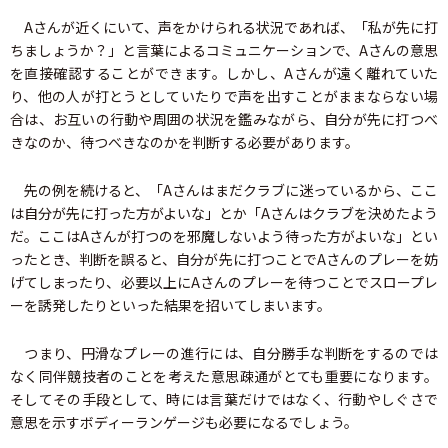
Aさんが近くにいて、声をかけられる状況であれば、「私が先に打
ちましょうか？」と言葉によるコミュニケーションで、Aさんの意思
を直接確認することができます。しかし、Aさんが遠く離れていた
り、他の人が打とうとしていたりで声を出すことがままならない場
合は、お互いの行動や周囲の状況を鑑みながら、自分が先に打つべ
きなのか、待つべきなのかを判断する必要があります。
先の例を続けると、「Aさんはまだクラブに迷っているから、ここ
は自分が先に打った方がよいな」とか「Aさんはクラブを決めたよう
だ。ここはAさんが打つのを邪魔しないよう待った方がよいな」とい
ったとき、判断を誤ると、自分が先に打つことでAさんのプレーを妨
げてしまったり、必要以上にAさんのプレーを待つことでスロープレ
ーを誘発したりといった結果を招いてしまいます。
つまり、円滑なプレーの進行には、自分勝手な判断をするのでは
なく同伴競技者のことを考えた意思疎通がとても重要になります。
そしてその手段として、時には言葉だけではなく、行動やしぐさで
意思を示すボディーランゲージも必要になるでしょう。