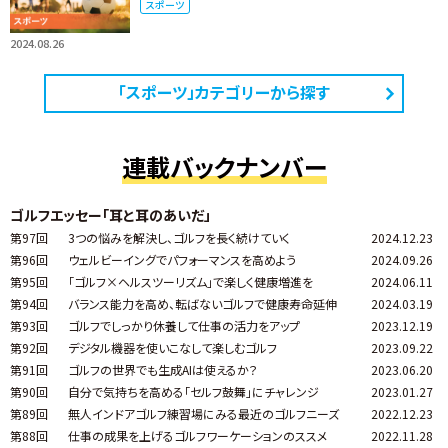
スポーツ
2024.08.26
「スポーツ」カテゴリーから探す
連載バックナンバー
ゴルフエッセー「耳と耳のあいだ」
第97回
3つの悩みを解決し、ゴルフを長く続けていく
2024.12.23
第96回
ウェルビーイングでパフォーマンスを高めよう
2024.09.26
第95回
「ゴルフ×ヘルスツーリズム」で楽しく健康増進を
2024.06.11
第94回
バランス能力を高め、転ばないゴルフで健康寿命延伸
2024.03.19
第93回
ゴルフでしっかり休養して仕事の活力をアップ
2023.12.19
第92回
デジタル機器を使いこなして楽しむゴルフ
2023.09.22
第91回
ゴルフの世界でも生成AIは使えるか？
2023.06.20
第90回
自分で気持ちを高める「セルフ鼓舞」にチャレンジ
2023.01.27
第89回
無人インドアゴルフ練習場にみる最近のゴルフニーズ
2022.12.23
第88回
仕事の成果を上げるゴルフワーケーションのススメ
2022.11.28