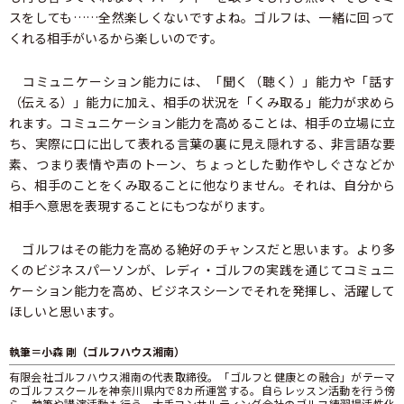
スをしても……全然楽しくないですよね。ゴルフは、一緒に回って
くれる相手がいるから楽しいのです。
コミュニケーション能力には、「聞く（聴く）」能力や「話す
（伝える）」能力に加え、相手の状況を「くみ取る」能力が求めら
れます。コミュニケーション能力を高めることは、相手の立場に立
ち、実際に口に出して表れる言葉の裏に見え隠れする、非言語な要
素、つまり表情や声のトーン、ちょっとした動作やしぐさなどか
ら、相手のことをくみ取ることに他なりません。それは、自分から
相手へ意思を表現することにもつながります。
ゴルフはその能力を高める絶好のチャンスだと思います。より多
くのビジネスパーソンが、レディ・ゴルフの実践を通じてコミュニ
ケーション能力を高め、ビジネスシーンでそれを発揮し、活躍して
ほしいと思います。
執筆＝小森 剛（ゴルフハウス湘南）
有限会社ゴルフハウス湘南の代表取締役。「ゴルフと健康との融合」がテーマ
のゴルフスクールを神奈川県内で8カ所運営する。自らレッスン活動を行う傍
ら、執筆や講演活動も行う。大手コンサルティング会社のゴルフ練習場活性化