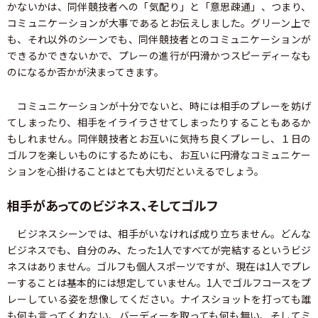
かないかは、同伴競技者への「気配り」と「意思疎通」、つまり、
コミュニケーションが大事であるとお伝えしました。グリーン上で
も、それ以外のシーンでも、同伴競技者とのコミュニケーションが
できるかできないかで、プレーの進行が円滑かつスピーディーなも
のになるか否かが決まってきます。
コミュニケーションが十分でないと、時には相手のプレーを妨げ
てしまったり、相手をイライラさせてしまったりすることもあるか
もしれません。同伴競技者とお互いに気持ち良くプレーし、１日の
ゴルフを楽しいものにするためにも、お互いに円滑なコミュニケー
ションを心掛けることはとても大切だといえるでしょう。
相手があってのビジネス、そしてゴルフ
ビジネスシーンでは、相手がいなければ成り立ちません。どんな
ビジネスでも、自分のみ、たった1人ですべてが完結するというビジ
ネスはありません。ゴルフも個人スポーツですが、現在は1人でプレ
ーすることは基本的には想定していません。1人でゴルフコースをプ
レーしている姿を想像してください。ナイスショットを打っても誰
も何も言ってくれない、バーディーを取っても何も無い、そしてミ