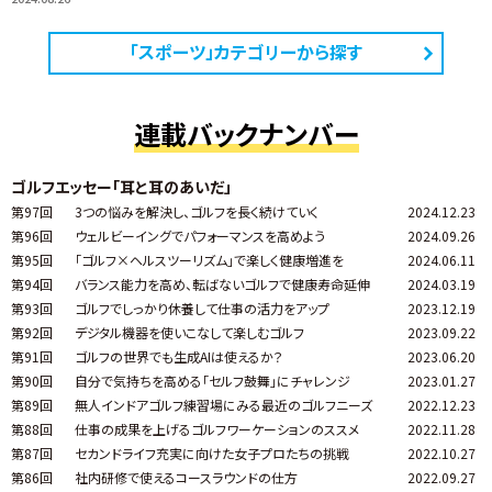
「スポーツ」カテゴリーから探す
連載バックナンバー
ゴルフエッセー「耳と耳のあいだ」
第97回
3つの悩みを解決し、ゴルフを長く続けていく
2024.12.23
第96回
ウェルビーイングでパフォーマンスを高めよう
2024.09.26
第95回
「ゴルフ×ヘルスツーリズム」で楽しく健康増進を
2024.06.11
第94回
バランス能力を高め、転ばないゴルフで健康寿命延伸
2024.03.19
第93回
ゴルフでしっかり休養して仕事の活力をアップ
2023.12.19
第92回
デジタル機器を使いこなして楽しむゴルフ
2023.09.22
第91回
ゴルフの世界でも生成AIは使えるか？
2023.06.20
第90回
自分で気持ちを高める「セルフ鼓舞」にチャレンジ
2023.01.27
第89回
無人インドアゴルフ練習場にみる最近のゴルフニーズ
2022.12.23
第88回
仕事の成果を上げるゴルフワーケーションのススメ
2022.11.28
第87回
セカンドライフ充実に向けた女子プロたちの挑戦
2022.10.27
第86回
社内研修で使えるコースラウンドの仕方
2022.09.27