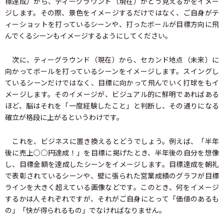
標達成）から、ティーグラウンド（現在）がどう見えるかをイメー
ジします。その際、景色をイメージするだけではなく、ご自身がテ
ィーショットを打っているシーンや、打ったボールが目標方向に飛
んでくるシーンもイメージするようにしてください。
次に、ティーグラウンド（現在）から、セカンド地点（未来）に
向かってボールを打っているシーンをイメージします。スイングし
ているシーンだけではなく、目標に向かって飛んでいく打球をもイ
メージします。そのイメージが、ビジュアル的に鮮明であればある
ほど、脳はそれを「一度経験したこと」と判断し、その通りになる
確立が格段に上がるというわけです。
これを、ビジネスに置き換えるとどうでしょう。例えば、「半年
後に売上○○円達成！」を目標に掲げたとき、半年後の自分を想像
し、目標金額を達成したシーンをイメージします。目標達成を朝礼
で表彰されているシーンや、壁に張られた営業成績のグラフが目標
ラインを大きく超えている画像などです。このとき、何をイメージ
するかは人それぞれですが、それがご自身にとって「価値のあるも
の」「快が得られるもの」でなければなりません。