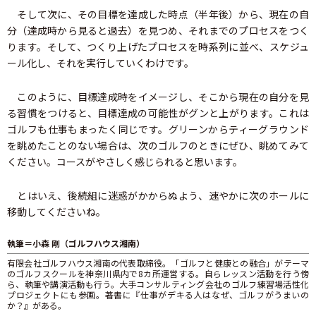
そして次に、その目標を達成した時点（半年後）から、現在の自
分（達成時から見ると過去）を見つめ、それまでのプロセスをつく
ります。そして、つくり上げたプロセスを時系列に並べ、スケジュ
ール化し、それを実行していくわけです。
このように、目標達成時をイメージし、そこから現在の自分を見
る習慣をつけると、目標達成の可能性がグンと上がります。これは
ゴルフも仕事もまったく同じです。グリーンからティーグラウンド
を眺めたことのない場合は、次のゴルフのときにぜひ、眺めてみて
ください。コースがやさしく感じられると思います。
とはいえ、後続組に迷惑がかからぬよう、速やかに次のホールに
移動してくださいね。
執筆＝小森 剛（ゴルフハウス湘南）
有限会社ゴルフハウス湘南の代表取締役。「ゴルフと健康との融合」がテーマ
のゴルフスクールを神奈川県内で8カ所運営する。自らレッスン活動を行う傍
ら、執筆や講演活動も行う。大手コンサルティング会社のゴルフ練習場活性化
プロジェクトにも参画。著書に『仕事がデキる人はなぜ、ゴルフがうまいの
か？』がある。