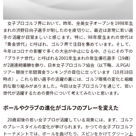
女子プロゴルフ界において、昨年、全英女子オープンを1998年生
まれの渋野日向子選手が制したのを皮切りに、最近は非常に若い選
手の活躍が目覚ましいと感じます。特に、98年度生まれの世代は
「黄金世代」と呼ばれ、ゴルフ界で注目を集めています。そして、
今年はコロナの影響で多くの大会が中止になる中、さらにその下の
「プラチナ世代」と呼ばれる2001年生まれの笹生優花選手（19歳）
が2週連続優勝を飾り、日本女子プロゴルフ協会（以下略、JLPGA）
ツアー競技で年間賞金ランキングの首位に立っています（10月18日
時点）。これら若い選手の活躍の裏には、ゴルフ環境の変化と組織
的な取り組みがありました。今回は女子プロゴルフを通じて、若い
世代が活躍するための要件について考えてみたいと思います。
ボールやクラブの進化がゴルフのプレーを変えた
20歳前後の若い女子プロが活躍している背景には、まず、ゴルフ
のプレースタイルの変化が挙げられます。かつての女子プロゴルフ
トーナメントでは、ボールを曲げたり、スピンをかけてグリーン上