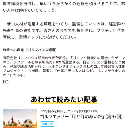
教育環境を提供し、早いうちから多くの経験を積ませることで、若
い人材は伸びていくでしょう。
若い人材が活躍する環境をつくり、整備していくのは、経営陣や
先輩社員の役割です。皆さんの会社でも黄金世代、プラチナ世代を
育成し、業績アップにつなげてください。
執筆＝小森 剛（ゴルフハウス湘南）
有限会社ゴルフハウス湘南の代表取締役。「ゴルフと健康との融合」がテーマ
のゴルフスクールを神奈川県内で8カ所運営する。自らレッスン活動を行う傍
ら、執筆や講演活動も行う。大手コンサルティング会社のゴルフ練習場活性化
プロジェクトにも参画。著書に『仕事がデキる人はなぜ、ゴルフがうまいの
か？』がある。
【T】
あわせて読みたい記事
3つの悩みを解決し、ゴルフを長く続けていく
ゴルフエッセー「耳と耳のあいだ」（第97回）
スポーツ