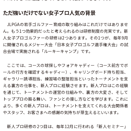
ただ強いだけでない女子プロ人気の背景
JLPGAの若手ゴルファー育成の取り組みはこれだけではありませ
ん。もう1つ効果的だったと考えられるのは研修制度の充実です。新
人女子プロゴルファーの研修は2つあります。その1つが、毎年9月
に開催されるメジャー大会「日本女子プロゴルフ選手権大会」の試
合会場で実施される「ルーキーキャンプ」です。
ここでは、コースの球探しやフォアキャディー（コース前方でボ
ールの行方を確認するキャディー）、キャリングボード持ち担当、
ギャラリー誘導担当、練習場の整理担当といったトーナメントを支
える裏方の仕事を、新人プロに経験させます。新人プロはこの経験
を通じて、トーナメントの運営の仕組みや、裏方の大変さ、そして
トッププロの振る舞い、ファンとの接し方などを学びます。これに
より、多くの新人プロは、トーナメントを支えてくれる大会関係者
やスタッフ、お客さまへの感謝の気持ちが芽生えるといいます。
新人プロ研修の2つ目は、毎年12月に行われる「新人セミナー」