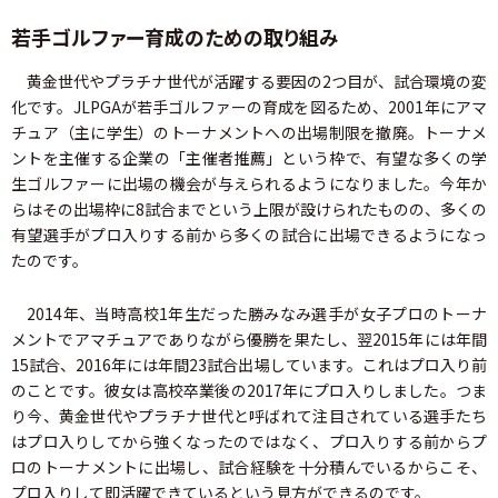
若手ゴルファー育成のための取り組み
黄金世代やプラチナ世代が活躍する要因の2つ目が、試合環境の変
化です。JLPGAが若手ゴルファーの育成を図るため、2001年にアマ
チュア（主に学生）のトーナメントへの出場制限を撤廃。トーナメ
ントを主催する企業の「主催者推薦」という枠で、有望な多くの学
生ゴルファーに出場の機会が与えられるようになりました。今年か
らはその出場枠に8試合までという上限が設けられたものの、多くの
有望選手がプロ入りする前から多くの試合に出場できるようになっ
たのです。
2014年、当時高校1年生だった勝みなみ選手が女子プロのトーナ
メントでアマチュアでありながら優勝を果たし、翌2015年には年間
15試合、2016年には年間23試合出場しています。これはプロ入り前
のことです。彼女は高校卒業後の2017年にプロ入りしました。つま
り今、黄金世代やプラチナ世代と呼ばれて注目されている選手たち
はプロ入りしてから強くなったのではなく、プロ入りする前からプ
ロのトーナメントに出場し、試合経験を十分積んでいるからこそ、
プロ入りして即活躍できているという見方ができるのです。