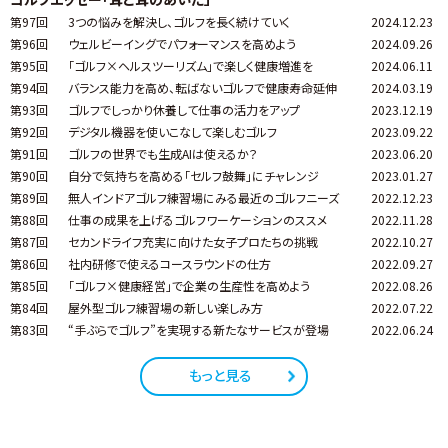
第97回
3つの悩みを解決し、ゴルフを長く続けていく
2024.12.23
第96回
ウェルビーイングでパフォーマンスを高めよう
2024.09.26
第95回
「ゴルフ×ヘルスツーリズム」で楽しく健康増進を
2024.06.11
第94回
バランス能力を高め、転ばないゴルフで健康寿命延伸
2024.03.19
第93回
ゴルフでしっかり休養して仕事の活力をアップ
2023.12.19
第92回
デジタル機器を使いこなして楽しむゴルフ
2023.09.22
第91回
ゴルフの世界でも生成AIは使えるか？
2023.06.20
第90回
自分で気持ちを高める「セルフ鼓舞」にチャレンジ
2023.01.27
第89回
無人インドアゴルフ練習場にみる最近のゴルフニーズ
2022.12.23
第88回
仕事の成果を上げるゴルフワーケーションのススメ
2022.11.28
第87回
セカンドライフ充実に向けた女子プロたちの挑戦
2022.10.27
第86回
社内研修で使えるコースラウンドの仕方
2022.09.27
第85回
「ゴルフ×健康経営」で企業の生産性を高めよう
2022.08.26
第84回
屋外型ゴルフ練習場の新しい楽しみ方
2022.07.22
第83回
“手ぶらでゴルフ”を実現する新たなサービスが登場
2022.06.24
もっと見る