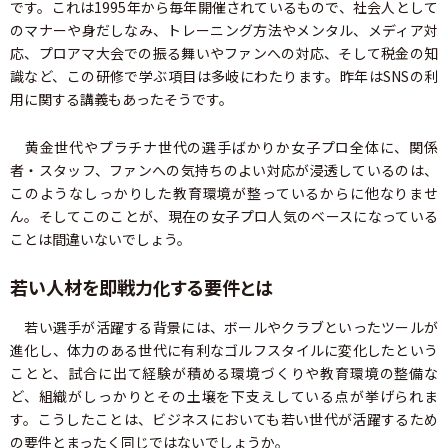
です。これは1995年から毎年開催されているもので、社会人として
のマナーや身だしなみ、トレーニング方法やメンタル、メディア対
応、プロアマ大会での振る舞いやファンへの対応、そして税金の知
識など、この研修で学ぶ項目は多岐にわたります。昨年はSNSの利
用に関する講義もあったそうです。
黄金世代やプラチナ世代の選手ばかりか女子プロ全体に、関係
者・スタッフ、ファンへの気持ちのよい対応が浸透しているのは、
このようなしっかりした教育環境が整っているからに他なりませ
ん。そしてこのことが、現在の女子プロ人気のベースになっている
ことは間違いないでしょう。
若い人材を即戦力化する要件とは
若い選手が活躍する背景には、ボールやクラブといったツールが
進化し、体力のある世代に有利なゴルフスタイルに変化したという
ことと、試合に出て経験が積める環境づくりや教育環境の整備な
ど、組織がしっかりとその土壌を下支えしている点が挙げられま
す。こうしたことは、ビジネスにおいても若い世代が活躍するため
の要件とまったく同じではないでしょうか。