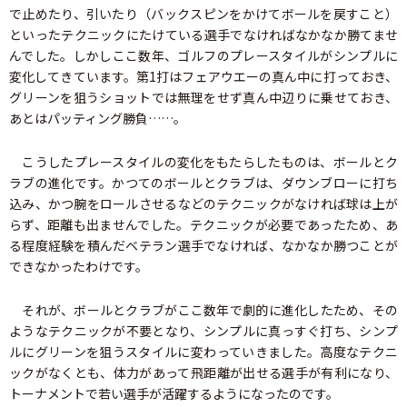
で止めたり、引いたり（バックスピンをかけてボールを戻すこと）
といったテクニックにたけている選手でなければなかなか勝てませ
んでした。しかしここ数年、ゴルフのプレースタイルがシンプルに
変化してきています。第1打はフェアウエーの真ん中に打っておき、
グリーンを狙うショットでは無理をせず真ん中辺りに乗せておき、
あとはパッティング勝負……。
こうしたプレースタイルの変化をもたらしたものは、ボールとク
ラブの進化です。かつてのボールとクラブは、ダウンブローに打ち
込み、かつ腕をロールさせるなどのテクニックがなければ球は上が
らず、距離も出ませんでした。テクニックが必要であったため、あ
る程度経験を積んだベテラン選手でなければ、なかなか勝つことが
できなかったわけです。
それが、ボールとクラブがここ数年で劇的に進化したため、その
ようなテクニックが不要となり、シンプルに真っすぐ打ち、シンプ
ルにグリーンを狙うスタイルに変わっていきました。高度なテクニ
ックがなくとも、体力があって飛距離が出せる選手が有利になり、
トーナメントで若い選手が活躍するようになったのです。