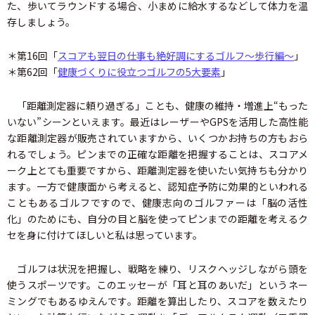
た、歩いてラウンドする場合、小まめに給水するなどして体力を温
存しましょう。
＊第16回「
スコアも翌日の仕事も絶好調にするゴルフ〜歩行編〜
」
＊第62回「
健康づくりに役立つゴルフの5大要素
」
「距離測定器に頼り過ぎる」ことも、健康の維持・増進上“もった
いない”シーンといえます。最近はレーザーやGPSを活用した高性能
な距離測定器が販売されていますから、いくつかお持ちの方もおら
れるでしょう。ピンまでの正確な距離を把握することは、スコアメ
ーク上とても重要ですから、距離測定器を使いたい気持ちも分かり
ます。一方で健康面から考えると、認知症予防に効果的といわれる
こともあるゴルフですので、健康志向のゴルファーは「脳の活性
化」のためにも、自分の目と脳を使ってピンまでの距離を考えるク
セを身に付けてほしいと私は思っています。
ゴルフは状況を把握し、戦略を練り、リスクヘッジしながら頭を
使うスポーツです。このエッセーが「耳と耳のあいだ」というネー
ミングでもあるゆえんです。距離を算出したり、スコアを数えたり