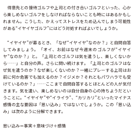
得意先との接待ゴルフや上司との付き合いゴルフといった、心か
ら楽しめないゴルフをしなければならないことも時にはあるかもし
れません。こうした、かえってストレスをため込んでしまう可能性
がある“イヤイヤゴルフ”にはどう対処すればよいでしょうか。
“イヤイヤ”が募るとき、「なぜ“イヤイヤ”なのか？」と自問自答
してみましょう。「オイ、お前はなぜ今週末のゴルフが“イヤイ
ヤ”なのか？」と。「上司とのゴルフは気を遣うし、楽しくないか
ら……」と自分の声。さらに問い続けます。「上司とのゴルフはな
ぜ気を遣うのか？なぜ楽しくないのか？一緒にプレーする上司はお
前に何か危害でも加えるのか？イジメか？それともパワハラでも受
けているのか？」……ここまで自問自答するとほとんどの人が気付
きます。気を遣い、楽しめないのは自分自身の心の持ちようだとい
うことに。“イヤイヤ”や“イライラ”、“カリカリ”といったマイナス
感情の主な要因は「思い込み」ではないでしょうか。この「思い込
み」は次のように分解できます。
思い込み＝事実＋意味づけ＋感情