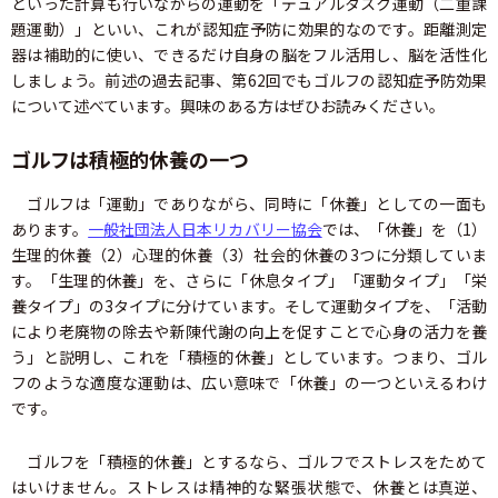
といった計算も行いながらの運動を「デュアルタスク運動（二重課
題運動）」といい、これが認知症予防に効果的なのです。距離測定
器は補助的に使い、できるだけ自身の脳をフル活用し、脳を活性化
しましょう。前述の過去記事、第62回でもゴルフの認知症予防効果
について述べています。興味のある方はぜひお読みください。
ゴルフは積極的休養の一つ
ゴルフは「運動」でありながら、同時に「休養」としての一面も
あります。
一般社団法人日本リカバリー協会
では、「休養」を（1）
生理的休養（2）心理的休養（3）社会的休養の3つに分類していま
す。「生理的休養」を、さらに「休息タイプ」「運動タイプ」「栄
養タイプ」の3タイプに分けています。そして運動タイプを、「活動
により老廃物の除去や新陳代謝の向上を促すことで心身の活力を養
う」と説明し、これを「積極的休養」としています。つまり、ゴル
フのような適度な運動は、広い意味で「休養」の一つといえるわけ
です。
ゴルフを「積極的休養」とするなら、ゴルフでストレスをためて
はいけません。ストレスは精神的な緊張状態で、休養とは真逆、