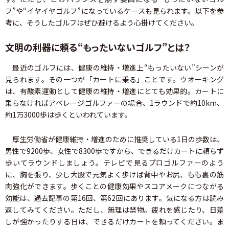
フ”や“イヤイヤゴルフ”になっているケースも見られます。以下を参
考に、そうしたゴルフはぜひ避けるよう心掛けてください。
文明の利器に頼る“もったいないゴルフ”とは？
最近のゴルフには、健康の維持・増進上“もったいない”シーンが
見られます。その一つが「カートに乗る」ことです。ウオーキング
は、有酸素運動として健康の維持・増進にとても効果的。カートに
乗らなければアベレージゴルファーの場合、1ラウンドで約10km、
約1万3000歩は歩くといわれています。
厚生労働省が健康維持・増進のために推奨している1日の歩数は、
男性で9200歩、女性で8300歩ですから、できるだけカートに頼らず
歩いてラウンドしましょう。テレビで見るプロゴルファーのよう
に、胸を張り、少し大股で元気よく歩けば背中やお尻、もも裏の筋
肉強化ができます。歩くことの健康効果やスコアメークにつながる
効能は、過去記事の第16回、第62回にあります。気になる方は読み
返してみてください。ただし、無理は禁物。疲れを感じたり、日差
しが強かったりする日は、できるだけカートを頼ってください。ま