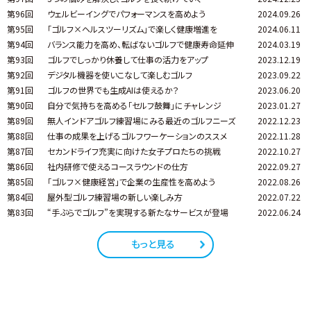
第96回
ウェルビーイングでパフォーマンスを高めよう
2024.09.26
第95回
「ゴルフ×ヘルスツーリズム」で楽しく健康増進を
2024.06.11
第94回
バランス能力を高め、転ばないゴルフで健康寿命延伸
2024.03.19
第93回
ゴルフでしっかり休養して仕事の活力をアップ
2023.12.19
第92回
デジタル機器を使いこなして楽しむゴルフ
2023.09.22
第91回
ゴルフの世界でも生成AIは使えるか？
2023.06.20
第90回
自分で気持ちを高める「セルフ鼓舞」にチャレンジ
2023.01.27
第89回
無人インドアゴルフ練習場にみる最近のゴルフニーズ
2022.12.23
第88回
仕事の成果を上げるゴルフワーケーションのススメ
2022.11.28
第87回
セカンドライフ充実に向けた女子プロたちの挑戦
2022.10.27
第86回
社内研修で使えるコースラウンドの仕方
2022.09.27
第85回
「ゴルフ×健康経営」で企業の生産性を高めよう
2022.08.26
第84回
屋外型ゴルフ練習場の新しい楽しみ方
2022.07.22
第83回
“手ぶらでゴルフ”を実現する新たなサービスが登場
2022.06.24
もっと見る