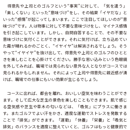
得意先や上司とのゴルフという“事実”に対して、「気を遣う」
「楽しくない」といった“意味づけ”をし、その結果「イヤだな」と
いった“感情”が起こってしまいます。ここで注目してほしいのが“意
味づけ”です。人は物事に対して不要な意味づけをし、マイナス感情
を引き起こしています。しかし、自問自答することで、その不要な
意味づけに気付くことができます。それに気付けば、立ち込めてい
た霧が晴れるかのごとく、“イヤイヤ”は解消されるでしょう。そう
やって“イヤイヤ”を抜け出して、得意先や上司とのゴルフのひとと
きを楽しむことを心掛けてください。勝手な思い込みという色眼鏡
を外してみれば、職場では見られない意外な人となりがコースでは
見られるかもしれません。それによって上司や得意先に親近感が湧
けば、職場での仕事にもいい効果が生じるでしょう。
コースに出れば、都会を離れ、おいしい空気を味わうことができ
ます。そして広大な芝生の景色を楽しむこともできます。肌で感じ
る空気感や芝生や草木の匂いなどは、「吸気」にプラスに働きま
す。またゴルフでよい汗をかき、適度な運動でストレスを発散する
ことで「排気」ができます。「運動」「休養」「栄養」と「吸気と
排気」のバランスを適度に整えていくと、ゴルフはもっと健康的で