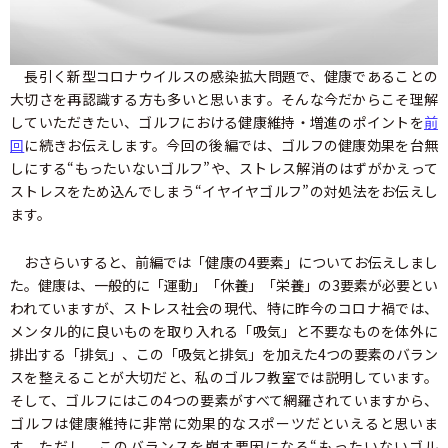
長引く新型コロナウイルスの感染拡大問題で、健康であることの
大切さを再認識する方も多いと思います。そんな今だからこそ理解
していただきたい、ゴルフにおける健康維持・増進のポイントを
前
回
に続きお伝えします。今回の後編では、ゴルフの健康効果を台無
しにする“もったいないゴルフ”や、ストレス解消のはずがかえって
ストレスをため込んでしまう“イヤイヤゴルフ”の対処法をお伝えし
ます。
おさらいすると、前編では「健康の4要素」についてお伝えしまし
た。健康は、一般的に「運動」「休養」「栄養」の3要素が必要とい
われていますが、ストレス社会の現代、特に昨今のコロナ禍では、
メンタル的に良いものを取り入れる「吸気」と不要なものを体外に
排出する「排気」、この「吸気と排気」を加えた4つの要素のバラン
スを整えることが大切だと、私のゴルフ教室では説明しています。
そして、ゴルフにはこの4つの要素がすべて網羅されていますから、
ゴルフは健康維持に非常に効果的なスポーツだといえると思いま
す。ただし、このバランスを崩す要因になる“もったいないゴル