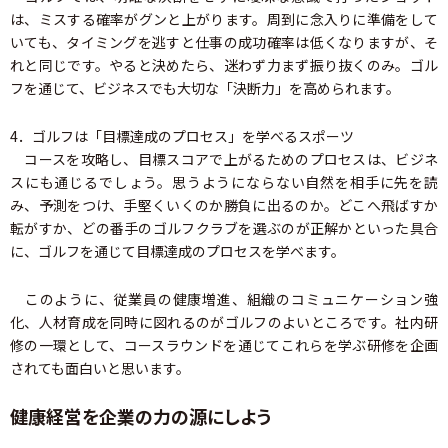
は、ミスする確率がグンと上がります。周到に念入りに準備をして
いても、タイミングを逃すと仕事の成功確率は低くなりますが、そ
れと同じです。やると決めたら、迷わず力まず振り抜くのみ。ゴル
フを通じて、ビジネスでも大切な「決断力」を高められます。
4．ゴルフは「目標達成のプロセス」を学べるスポーツ
コースを攻略し、目標スコアで上がるためのプロセスは、ビジネ
スにも通じるでしょう。思うようにならない自然を相手に先を読
み、予測をつけ、手堅くいくのか勝負に出るのか。どこへ飛ばすか
転がすか、どの番手のゴルフクラブを選ぶのが正解かといった具合
に、ゴルフを通じて目標達成のプロセスを学べます。
このように、従業員の健康増進、組織のコミュニケーション強
化、人材育成を同時に図れるのがゴルフのよいところです。社内研
修の一環として、コースラウンドを通じてこれらを学ぶ研修を企画
されても面白いと思います。
健康経営を企業の力の源にしよう