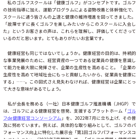
私のゴルフスクールは「健康ゴルフ」がコンセプトです。ゴルフ
の技術指導に加え、運動プログラムによる姿勢改善と体幹強化で、
スクールに通う皆さんの上達と健康の維持増進を図ってきました。
「故障せずに長くゴルフを楽しみたいからこのスクールに入会し
た」というお客さまの声は、これらを理解し、評価してくださって
いるのだと思います。とてもありがたいお言葉です。
健康経営も同じではないでしょうか。健康経営の目的は、持続的
な事業発展のために、経営資産の一つである従業員の健康を意識し
て能力を最大限に発揮させ、企業の生産性を高めること。「企業の
生産性を高めて地域社会にもっと貢献したいから、従業員を健康に
する」……。この図式さえ見失わなければ、健康経営は企業にとっ
て大きな意味があるでしょう。
私が会長を務める（一社）日本健康ゴルフ推進機構（JHGP）で
は、ゴルフによる健康経営を啓発、支援するプラットホーム「
ゴル
フde健康経営コンソーシアム
」を、2022年7月に立ち上げ、その普
及に努めています。例えば、具体的な取り組みとして、ゴルフのパ
フォーマンス向上に特化した展示会「第1回ゴルフパフォーマンスコ