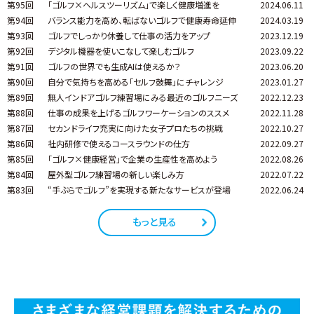
第95回
「ゴルフ×ヘルスツーリズム」で楽しく健康増進を
2024.06.11
第94回
バランス能力を高め、転ばないゴルフで健康寿命延伸
2024.03.19
第93回
ゴルフでしっかり休養して仕事の活力をアップ
2023.12.19
第92回
デジタル機器を使いこなして楽しむゴルフ
2023.09.22
第91回
ゴルフの世界でも生成AIは使えるか？
2023.06.20
第90回
自分で気持ちを高める「セルフ鼓舞」にチャレンジ
2023.01.27
第89回
無人インドアゴルフ練習場にみる最近のゴルフニーズ
2022.12.23
第88回
仕事の成果を上げるゴルフワーケーションのススメ
2022.11.28
第87回
セカンドライフ充実に向けた女子プロたちの挑戦
2022.10.27
第86回
社内研修で使えるコースラウンドの仕方
2022.09.27
第85回
「ゴルフ×健康経営」で企業の生産性を高めよう
2022.08.26
第84回
屋外型ゴルフ練習場の新しい楽しみ方
2022.07.22
第83回
“手ぶらでゴルフ”を実現する新たなサービスが登場
2022.06.24
もっと見る