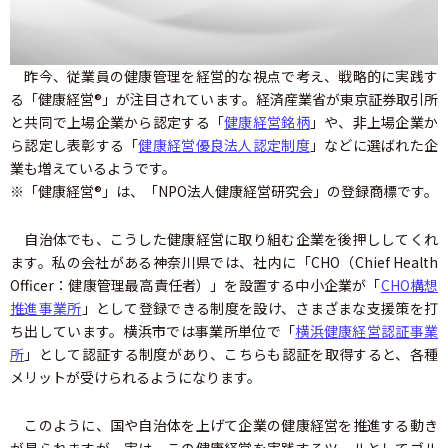
昨今、従業員の健康管理を経営的な視点で考え、戦略的に実践す
る「健康経営®」が注目されています。経済産業省が東京証券取引所
と共同で上場企業から認定する「
健康経営銘柄
」や、非上場企業か
ら認定し表彰する「
健康経営優良法人認定制度
」などに選ばれた企
業も増えているようです。
※「健康経営®」は、「NPO法人健康経営研究会」の登録商標です。
自治体でも、こうした健康経営に取り組む企業を後押ししてくれ
ます。私の会社がある神奈川県では、社内に「CHO（Chief Health
Officer：健康管理最高責任者）」を設置する中小企業が「
CHO構想
推進事業所
」として登録できる制度を設け、さまざまな支援策を打
ち出しています。横浜市では事業所単位で「
横浜健康経営認証事業
所
」として認証する制度があり、こちらも認証を取得すると、各種
メリットが受けられるようになります。
このように、国や自治体を上げて企業の健康経営を推進する動き