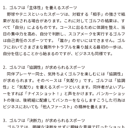
1．ゴルフは「主体性」を養えるスポーツ
野球やテニスといったスポーツは、対戦する「相手」の強さで結
果が左右される場合があります。これに対してゴルフの結果は、す
べて「自分」によるものです。コースに出るために体調を整え、当
日の集中力を高め、自分で判断し、スコアメークを実行するゴルフ
は自己責任のスポーツです。「誰か」のせいにはできません。ゴル
フにおいてさまざまな難所やトラブルを乗り越える最初の一歩は、
自分を信じることから始まるのですが、ビジネスも同様です。
2．ゴルフは「協調性」が求められるスポーツ
同伴プレーヤー同士、気持ちよくゴルフを楽しむには「協調性」
が求められます。そのベースは「気配り」です。ゴルフは「協調
性」と「気配り」を養えるスポーツといえます。同伴者がよいプレ
ーをすれば「ナイスショット！」と声をかけます。バンカーショッ
トの後は、後続組に配慮してバンカーをならしますこうした行為は
ビジネスにおいても「他人ファースト」の精神を養えます。
3．ゴルフは「決断力」が求められるスポーツ
ゴルフでは、明確な決断をせずに曖昧な意識で打ったショット