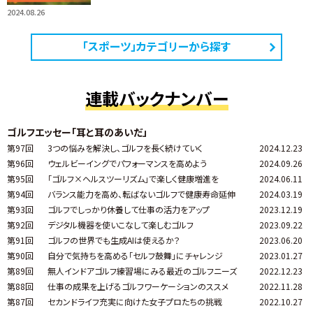
2024.08.26
「スポーツ」カテゴリーから探す
連載バックナンバー
ゴルフエッセー「耳と耳のあいだ」
第97回
3つの悩みを解決し、ゴルフを長く続けていく
2024.12.23
第96回
ウェルビーイングでパフォーマンスを高めよう
2024.09.26
第95回
「ゴルフ×ヘルスツーリズム」で楽しく健康増進を
2024.06.11
第94回
バランス能力を高め、転ばないゴルフで健康寿命延伸
2024.03.19
第93回
ゴルフでしっかり休養して仕事の活力をアップ
2023.12.19
第92回
デジタル機器を使いこなして楽しむゴルフ
2023.09.22
第91回
ゴルフの世界でも生成AIは使えるか？
2023.06.20
第90回
自分で気持ちを高める「セルフ鼓舞」にチャレンジ
2023.01.27
第89回
無人インドアゴルフ練習場にみる最近のゴルフニーズ
2022.12.23
第88回
仕事の成果を上げるゴルフワーケーションのススメ
2022.11.28
第87回
セカンドライフ充実に向けた女子プロたちの挑戦
2022.10.27