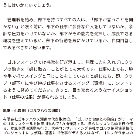
うにはいかないでしょう。
管理職を始め、部下を持つすべての人は、「部下が言うことを聞
かない」と嘆く前に、部下の仕事に余計な介入をしていないか、余
計な圧力をかけていないか、部下がその能力を発揮し、成長できる
環境を整えているか、部下の行動を気にかけているか、自問自答し
てみるべきだと思います。
ゴルフスイングでは感覚を研ぎ澄まし、無理に力を入れずにクラ
ブの動きを「感じ取る」ことがとても大切です。仕事の上でも、腕
や手で打つスイングと同じことをしているなと感じたら、即、クラ
ブ（部下）に伸び伸び仕事をさせるスイング（環境）に、シフトす
るように努めてください。きっと、目の覚めるようなナイスショッ
ト（仕事の成果）が得られるでしょう。
執筆＝小森 剛（ゴルフハウス湘南）
有限会社ゴルフハウス湘南の代表取締役。「ゴルフと健康との融合」がテーマ
のゴルフスクールを神奈川県内で8カ所運営する。自らレッスン活動を行う傍
ら、執筆や講演活動も行う。大手コンサルティング会社のゴルフ練習場活性化
プロジェクトにも参画。著書に『仕事がデキる人はなぜ、ゴルフがうまいの