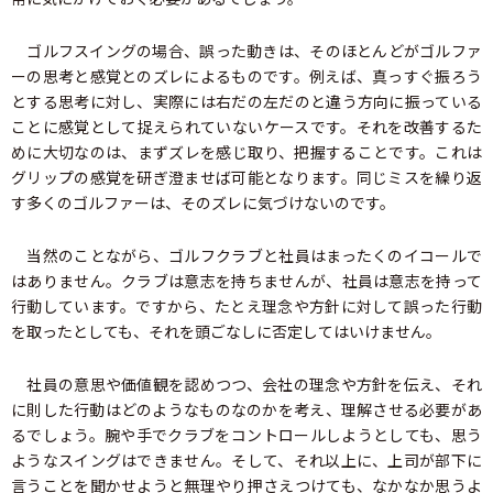
ゴルフスイングの場合、誤った動きは、そのほとんどがゴルファ
ーの思考と感覚とのズレによるものです。例えば、真っすぐ振ろう
とする思考に対し、実際には右だの左だのと違う方向に振っている
ことに感覚として捉えられていないケースです。それを改善するた
めに大切なのは、まずズレを感じ取り、把握することです。これは
グリップの感覚を研ぎ澄ませば可能となります。同じミスを繰り返
す多くのゴルファーは、そのズレに気づけないのです。
当然のことながら、ゴルフクラブと社員はまったくのイコールで
はありません。クラブは意志を持ちませんが、社員は意志を持って
行動しています。ですから、たとえ理念や方針に対して誤った行動
を取ったとしても、それを頭ごなしに否定してはいけません。
社員の意思や価値観を認めつつ、会社の理念や方針を伝え、それ
に則した行動はどのようなものなのかを考え、理解させる必要があ
るでしょう。腕や手でクラブをコントロールしようとしても、思う
ようなスイングはできません。そして、それ以上に、上司が部下に
言うことを聞かせようと無理やり押さえつけても、なかなか思うよ