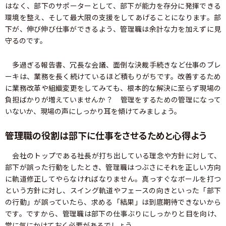
はなく、部下のサポーターとして、部下が能力を存分に発揮できる
環境を整え、そして最大限の支援をしてあげることになります。部
下が、伸び伸び仕事ができるよう、管理職は余計な力を加えずに見
守るのです。
多過ぎる報告書、冗長な会議、面倒な決裁手続きなど仕事のブレ
ーキは、業務を長く続けているほど積もりがちです。改善するため
に業務改革や組織変更をしてみても、根本的な解決に至らず現場の
負担ばかりが増えていませんか？ 管理をするための管理になって
いないか、現場の声にしっかり耳を傾けてみましょう。
管理職の役割は部下に仕事をさせるためと心得よう
会社のトップである社長が打ち出している理念や方針に対して、
部下が誤った行動をしたとき、管理職はつぶさにそれを正しい方向
に軌道修正してやらなければなりません。真っすぐなボールを打つ
という方針に対し、スイング軌道やフェースの向きといった「部下
の行動」が誤っていたら、求める「結果」は到底期待できないから
です。ですから、管理職は部下の仕事ぶりにしっかりと目を向け、
常に気にかけておく必要があるでしょう。