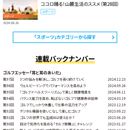
ココロ踊る！山麓生活のススメ（第28回）
スポーツ
2024.08.26
「スポーツ」カテゴリーから探す
連載バックナンバー
ゴルフエッセー「耳と耳のあいだ」
第97回
3つの悩みを解決し、ゴルフを長く続けていく
2024.12.23
第96回
ウェルビーイングでパフォーマンスを高めよう
2024.09.26
第95回
「ゴルフ×ヘルスツーリズム」で楽しく健康増進を
2024.06.11
第94回
バランス能力を高め、転ばないゴルフで健康寿命延伸
2024.03.19
第93回
ゴルフでしっかり休養して仕事の活力をアップ
2023.12.19
第92回
デジタル機器を使いこなして楽しむゴルフ
2023.09.22
第91回
ゴルフの世界でも生成AIは使えるか？
2023.06.20
第90回
自分で気持ちを高める「セルフ鼓舞」にチャレンジ
2023.01.27