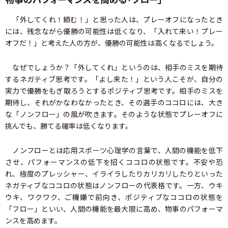
「外してくれ！頼む！」と思った人は、プレーオフになったとき
には、残念ながら優勝の可能性は低くなり、「入れて来い！プレー
オフだ！」と考えた人の方が、優勝の可能性は高くなるでしょう。
なぜでしょうか？「外してくれ」というのは、相手のミスを期待
するネガティブ思考です。「よし来た！」という人こそが、自分の
実力で優勝をもぎ取ろうとするポジティブ思考です。相手のミスを
期待し、それがかなわなかったとき、その選手のココロには、大き
な「ノンフロー」の風が吹きます。そのような状態でプレーオフに
挑んでも、勝てる確率は低くなります。
ノンフローとは応用スポーツ心理学の言葉で、人間の機能を低下
させ、パフォーマンスの低下を招くココロの状態です。不安や恐
れ、極度のプレッシャー、イライラしたりカリカリしたりといった
ネガティブなココロの状態はノンフローの代表格です。一方、ウキ
ウキ、ワクワク、ご機嫌で前向き、ポジティブなココロの状態を
「フロー」といい、人間の機能を最大限に高め、物事のパフォーマ
ンスを高めます。