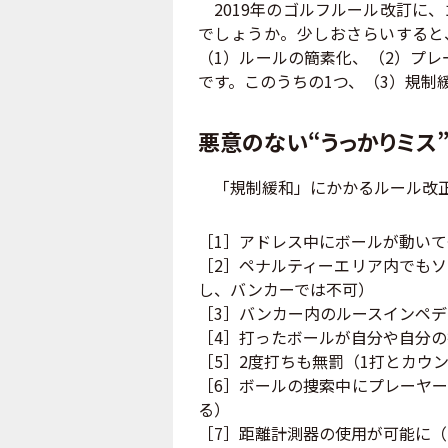
2019年のゴルフルール改訂に
でしょうか。少しおさらいすると
（1）ルールの簡素化、（2）プレ
です。このうちの1つ、（3）規制
悪意のない“うっかりミス
「規制緩和」にかかるルール改正
［1］アドレス中にボールが動い
［2］ペナルティーエリア内でも
し、バンカーでは不可）
［3］バンカー内のルースインペ
［4］打ったボールが自分や自分
［5］2度打ちも無罰（1打とカウ
［6］ボールの捜索中にプレーヤ
る）
［7］距離計測器の使用が可能に