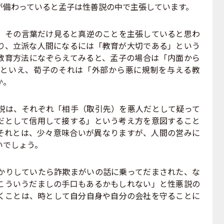
が備わっていると孟子は性善説の中で主張しています。
その言葉だけ見ると真逆のことを主張していると思わ
り、立派な人間になるには「教育が大切である」という
教育方法になぞらえてみると、孟子の場合は「内面から
といえ、荀子のそれは「外部から悪に規制を与える教
か。
は、それぞれ「相手（取引先）を悪人だとして疑って
だとして信用して接する」という考え方を意図すること
それとは、少々意味合いが異なりますが、人間の営みに
いでしょう。
りしていたら詐欺まがいの話に乗ってだまされた、な
こういうだましの手口もあるかもしれない」と性悪説の
くことは、時として自分自身や自分の会社を守ることに