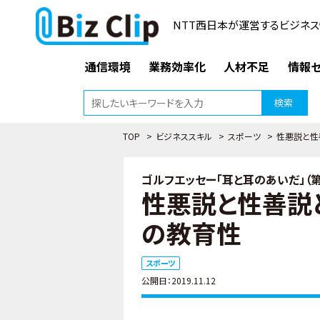
NTT西日本が運営するビジネス
通信環境
業務効率化
人材不足
情報セ
検索
TOP
>
ビジネススキル
>
スポーツ
>
性悪説と性
ゴルフエッセー「耳と耳のあいだ」（第
性悪説と性善説
の教育性
スポーツ
公開日：2019.11.12