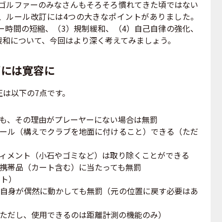
、ゴルファーのみなさんもそろそろ慣れてきた頃ではない
、ルール改訂には4つの大きなポイントがありました。
ー時間の短縮、（3）規制緩和、（4）自己自律の強化、
緩和について、今回はより深く考えてみましょう。
”には寛容に
は以下の7点です。
ても、その理由がプレーヤーにない場合は無罰
ソール（構えでクラブを地面に付けること）できる（ただ
ディメント（小石やゴミなど）は取り除くことができる
の携帯品（カート含む）に当たっても無罰
ント）
ー自身が偶然に動かしても無罰（元の位置に戻す必要はあ
（ただし、使用できるのは距離計測の機能のみ）