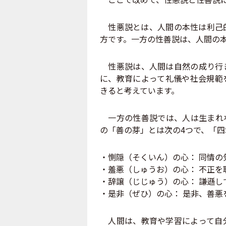
性悪説とは、人間の本性は利己的
方です。一方の性善説は、人間の
性悪説は、人間は自然の成り行き
に、教育によって礼儀や社会規範
きると考えています。
一方の性善説では、人は生まれな
の「善の芽」とは次の4つで、「
・惻隠（そくいん）の心： 同情の
・羞悪（しゅうお）の心： 不正を
・辞譲（じじゅう）の心： 謙遜し
・是非（ぜひ）の心： 是非、善悪
人間は、教育や学習によって自分