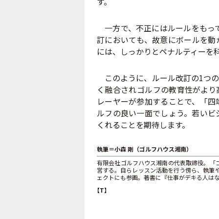
す。
一方で、不正にはルールをもって
訂においても、故意にボールを動
には、しっかりとペナルティーを
このように、ルール改訂の1つの
く融合されゴルフの教育性がより
レーヤーが参加することで、「四
ルフの良い一面でしょう。若いビ
くれることを期待します。
執筆＝小森 剛（ゴルフハウス湘南）
有限会社ゴルフハウス湘南の代表取締役。「
営する。自らレッスン活動を行う傍ら、執筆
ェクトにも参画。著書に『仕事がデキる人は
【T】