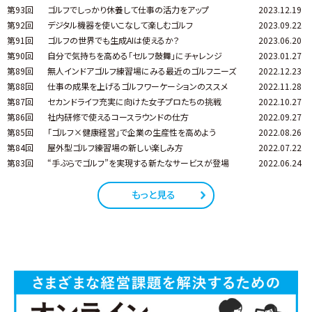
第93回
ゴルフでしっかり休養して仕事の活力をアップ
2023.12.19
第92回
デジタル機器を使いこなして楽しむゴルフ
2023.09.22
第91回
ゴルフの世界でも生成AIは使えるか？
2023.06.20
第90回
自分で気持ちを高める「セルフ鼓舞」にチャレンジ
2023.01.27
第89回
無人インドアゴルフ練習場にみる最近のゴルフニーズ
2022.12.23
第88回
仕事の成果を上げるゴルフワーケーションのススメ
2022.11.28
第87回
セカンドライフ充実に向けた女子プロたちの挑戦
2022.10.27
第86回
社内研修で使えるコースラウンドの仕方
2022.09.27
第85回
「ゴルフ×健康経営」で企業の生産性を高めよう
2022.08.26
第84回
屋外型ゴルフ練習場の新しい楽しみ方
2022.07.22
第83回
“手ぶらでゴルフ”を実現する新たなサービスが登場
2022.06.24
もっと見る