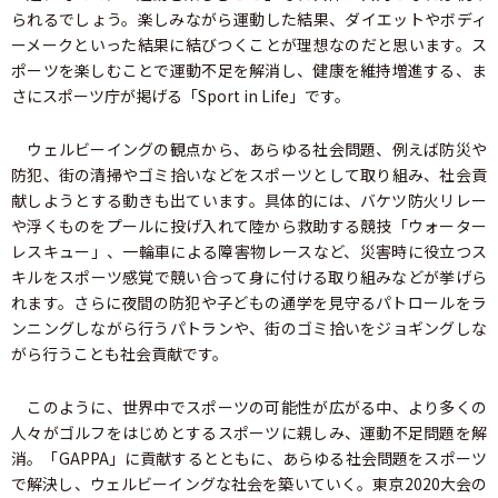
られるでしょう。楽しみながら運動した結果、ダイエットやボディ
ーメークといった結果に結びつくことが理想なのだと思います。ス
ポーツを楽しむことで運動不足を解消し、健康を維持増進する、ま
さにスポーツ庁が掲げる「Sport in Life」です。
ウェルビーイングの観点から、あらゆる社会問題、例えば防災や
防犯、街の清掃やゴミ拾いなどをスポーツとして取り組み、社会貢
献しようとする動きも出ています。具体的には、バケツ防火リレー
や浮くものをプールに投げ入れて陸から救助する競技「ウォーター
レスキュー」、一輪車による障害物レースなど、災害時に役立つス
キルをスポーツ感覚で競い合って身に付ける取り組みなどが挙げら
れます。さらに夜間の防犯や子どもの通学を見守るパトロールをラ
ンニングしながら行うパトランや、街のゴミ拾いをジョギングしな
がら行うことも社会貢献です。
このように、世界中でスポーツの可能性が広がる中、より多くの
人々がゴルフをはじめとするスポーツに親しみ、運動不足問題を解
消。「GAPPA」に貢献するとともに、あらゆる社会問題をスポーツ
で解決し、ウェルビーイングな社会を築いていく。東京2020大会の