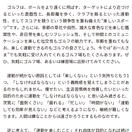
ゴルフは、ボールをより遠くに飛ばす、ターゲットにより近づけ
るといった遊戯性と、長距離を歩く、クラブを振るといった運動
性、そしてスコアを競うという競争性を兼ね備えた“楽しいスポー
ツ”です。さらには、季節の草花や自然、雄大な景色などを楽しむ鑑
賞性や、非日常を楽しむリフレッシュ性、そして仲間とのコミュニ
ケーションを楽しむ社交性もゴルフの魅力です。年齢を重ねてもな
お、楽しく運動できるのもゴルフの良さでしょう。今では“お一人さ
ま”でも気軽に受け入れてくれるゴルフ場もたくさんあります。ぜ
ひ、気軽にゴルフ場、あるいは練習場に出掛けてみてください。
運動が続かない原因としては「楽しくない」という気持ちともう1
つ、「しなければならない」という義務感を覚えてしまうことがあ
るのかもしれません。痩せたい、生活習慣病を改善したいといった
目的のために運動を「しなければならない」と思い込み過ぎると、
次第に「面倒くさい」「疲れる」「忙しい」「時間がない」「運動
しても効果が見えない」などと考えるようになり、継続が難しくな
ります。人間は嫌なことからは遠ざかろうとするものなのです。
逆に考えて、「運動を楽しむこと」それ自体が目的となれば続け