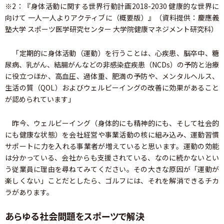
※2：『身体活動に関する世界行動計画2018-2030 健康的な世界に
向けて 一人一人よりアクティブに（概要版）』（資料提供：慶應義
塾大学 スポーツ医学研究センター 大学院健康マネジメント研究科）
「定期的に身体活動（運動）を行うことは、心疾患、脳卒中、糖
尿病、乳がん、結腸がんなどの非感染症疾患（NCDs）の予防と治療
に役立つほか、高血圧、過体重、肥満の予防や、メンタルヘルス、
生活の質（QOL）およびウェルビーイングの改善に効果があること
が認められています」
昨今、ウェルビーイング（身体的にも精神的にも、そして社会的
にも健康な状態）を会社経営や事業活動の核に組み込み、運動習慣
サポートに力を入れる事業者が増えていると思います。運動の効能
は分かっている、会社からも支援されている、なのに続かないとい
う従業員に理由を尋ねてみてください。その大きな原因が「運動が
楽しくない」ことだとしたら、ゴルフには、それを解消できるチカ
ラがあります。
あらゆる社会問題をスポーツで解決