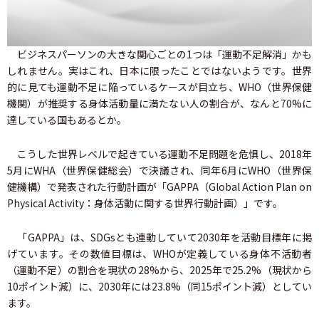
ビジネスパーソンの大きな関心ごとの1つは「運動不足解消」かも
しれません。実はこれ、日本に限ったことではないようです。世界
的に見ても運動不足に陥っているケースが目立ち、WHO（世界保健
機関）が推奨する身体活動量に満たない人の割合が、なんと70%に
達している国もあるとか。
こうした世界レベルで起きている運動不足問題を危惧し、2018年
5月にWHA（世界保健総会）で決議され、同年6月にWHO（世界保
健機構）で発表された行動計画が「GAPPA（Global Action Plan on
Physical Activity：身体活動に関する世界行動計画）」です。
「GAPPA」は、SDGsとも連動していて2030年を活動目標年に掲
げています。その数値目標は、WHOが定義している身体不活動者
（運動不足）の割合を現状の28%から、2025年で25.2%（現状から
10ポイント減）に、2030年には23.8%（同15ポイント減）としてい
ます。