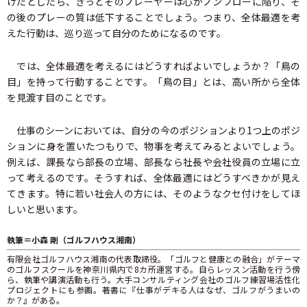
けたとしたら、きっとそのプレーヤーは心がノンフローに陥り、そ
の後のプレーの質は低下することでしょう。つまり、全体最適を考
えた行動は、巡り巡って自分のためになるのです。
では、全体最適を考えるにはどうすればよいでしょうか？「鳥の
目」を持って行動することです。「鳥の目」とは、高い所から全体
を見渡す目のことです。
仕事のシーンにおいては、自分の今のポジションより1つ上のポジ
ションに身を置いたつもりで、物事を考えてみるとよいでしょう。
例えば、課長なら部長の立場、部長なら社長や会社役員の立場に立
って考えるのです。そうすれば、全体最適にはどうすべきかが見え
てきます。特に若い社会人の方には、そのようなクセ付けをしてほ
しいと思います。
執筆＝小森 剛（ゴルフハウス湘南）
有限会社ゴルフハウス湘南の代表取締役。「ゴルフと健康との融合」がテーマ
のゴルフスクールを神奈川県内で8カ所運営する。自らレッスン活動を行う傍
ら、執筆や講演活動も行う。大手コンサルティング会社のゴルフ練習場活性化
プロジェクトにも参画。著書に『仕事がデキる人はなぜ、ゴルフがうまいの
か？』がある。