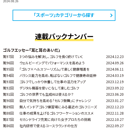
2024.08.26
「スポーツ」カテゴリーから探す
連載バックナンバー
ゴルフエッセー「耳と耳のあいだ」
第97回
3つの悩みを解決し、ゴルフを長く続けていく
2024.12.23
第96回
ウェルビーイングでパフォーマンスを高めよう
2024.09.26
第95回
「ゴルフ×ヘルスツーリズム」で楽しく健康増進を
2024.06.11
第94回
バランス能力を高め、転ばないゴルフで健康寿命延伸
2024.03.19
第93回
ゴルフでしっかり休養して仕事の活力をアップ
2023.12.19
第92回
デジタル機器を使いこなして楽しむゴルフ
2023.09.22
第91回
ゴルフの世界でも生成AIは使えるか？
2023.06.20
第90回
自分で気持ちを高める「セルフ鼓舞」にチャレンジ
2023.01.27
第89回
無人インドアゴルフ練習場にみる最近のゴルフニーズ
2022.12.23
第88回
仕事の成果を上げるゴルフワーケーションのススメ
2022.11.28
第87回
セカンドライフ充実に向けた女子プロたちの挑戦
2022.10.27
第86回
社内研修で使えるコースラウンドの仕方
2022.09.27