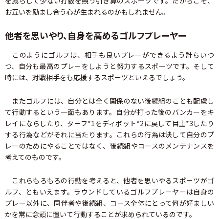
を減らして少ない打数を競う引き算のスポーツです。だからこそ、
お互いを励まし合う心が生まれるのかもしれません。
他者を思いやり、自身を高めるゴルフプレーヤー
このようにゴルフは、相手も良いプレーができるよう計らいつ
つ、自分も最高のプレーをしようと努力するスポーツです。そして
時には、対戦相手をも応援するスポーツといえるでしょう。
またゴルフには、自分とは全く関係のない後続組のことも配慮し
て行動するという一面もあります。自分が打った後のバンカーをキ
レイにならしたり、ターフ*1をディボット*2に戻して目土*3したり
する行為などがそれに当たります。これらの行為は決して自分のプ
レーのためにやることではなく、後続組やコースのメンテナンスを
考えてのものです。
これらもろもろの行動を考えると、他者を思いやるスポーツがゴ
ルフ、ともいえます。ラウンドしているゴルフプレーヤーは自身の
プレー以外に、同伴者や後続組、コース全体にとって何が好ましい
かを常に念頭に置いて行動することが求められているのです。