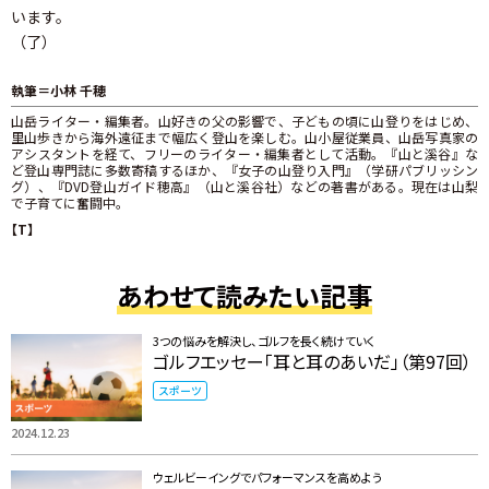
います。
（了）
執筆＝小林 千穂
山岳ライター・編集者。山好きの父の影響で、子どもの頃に山登りをはじめ、
里山歩きから海外遠征まで幅広く登山を楽しむ。山小屋従業員、山岳写真家の
アシスタントを経て、フリーのライター・編集者として活動。『山と溪谷』な
ど登山専門誌に多数寄稿するほか、『女子の山登り入門』（学研パブリッシン
グ）、『DVD登山ガイド穂高』（山と溪谷社）などの著書がある。現在は山梨
で子育てに奮闘中。
【T】
あわせて読みたい記事
3つの悩みを解決し、ゴルフを長く続けていく
ゴルフエッセー「耳と耳のあいだ」（第97回）
スポーツ
2024.12.23
ウェルビーイングでパフォーマンスを高めよう