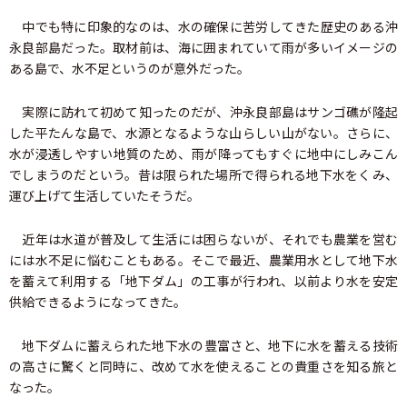
中でも特に印象的なのは、水の確保に苦労してきた歴史のある沖
永良部島だった。取材前は、海に囲まれていて雨が多いイメージの
ある島で、水不足というのが意外だった。
実際に訪れて初めて知ったのだが、沖永良部島はサンゴ礁が隆起
した平たんな島で、水源となるような山らしい山がない。さらに、
水が浸透しやすい地質のため、雨が降ってもすぐに地中にしみこん
でしまうのだという。昔は限られた場所で得られる地下水をくみ、
運び上げて生活していたそうだ。
近年は水道が普及して生活には困らないが、それでも農業を営む
には水不足に悩むこともある。そこで最近、農業用水として地下水
を蓄えて利用する「地下ダム」の工事が行われ、以前より水を安定
供給できるようになってきた。
地下ダムに蓄えられた地下水の豊富さと、地下に水を蓄える技術
の高さに驚くと同時に、改めて水を使えることの貴重さを知る旅と
なった。