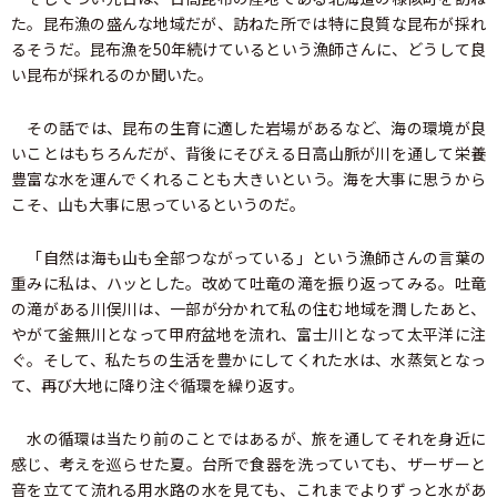
た。昆布漁の盛んな地域だが、訪ねた所では特に良質な昆布が採れ
るそうだ。昆布漁を50年続けているという漁師さんに、どうして良
い昆布が採れるのか聞いた。
その話では、昆布の生育に適した岩場があるなど、海の環境が良
いことはもちろんだが、背後にそびえる日高山脈が川を通して栄養
豊富な水を運んでくれることも大きいという。海を大事に思うから
こそ、山も大事に思っているというのだ。
「自然は海も山も全部つながっている」という漁師さんの言葉の
重みに私は、ハッとした。改めて吐竜の滝を振り返ってみる。吐竜
の滝がある川俣川は、一部が分かれて私の住む地域を潤したあと、
やがて釜無川となって甲府盆地を流れ、富士川となって太平洋に注
ぐ。そして、私たちの生活を豊かにしてくれた水は、水蒸気となっ
て、再び大地に降り注ぐ循環を繰り返す。
水の循環は当たり前のことではあるが、旅を通してそれを身近に
感じ、考えを巡らせた夏。台所で食器を洗っていても、ザーザーと
音を立てて流れる用水路の水を見ても、これまでよりずっと水があ