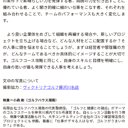
の条件下で素晴らしい力を発揮する者、周囲の力を引き出すことに
優れている者、よく聞き的確に細かい仕事をこなす者、それぞれを
組み合わせることで、チームのパフォーマンスも大きく変化しま
す。
より良い企業体をめざして組織を再編する場合や、新しいプロジ
ェクトを立ち上げる場合など、どんな人材をどこに配置するか？そ
の人事に頭を悩ませることでしょうが、まずは経営者や管理職の方
が、どんなチームであるべきか具体的にイメージすることが大切で
す。ゴルフコース攻略と同じく、自身のスキルと目標を明確にし、
自身の思いが最も発揮できる人事を考えましょう。
文中の写真について
撮影協力：
ヴィクトリアゴルフ藤沢川名店
執筆＝小森 剛（ゴルフハウス湘南）
有限会社ゴルフハウス湘南の代表取締役。「ゴルフと健康との融合」がテーマ
のゴルフスクールを神奈川県内で8カ所運営する。自らレッスン活動を行う傍
ら、執筆や講演活動も行う。大手コンサルティング会社のゴルフ練習場活性化
プロジェクトにも参画。著書に『仕事がデキる人はなぜ、ゴルフがうまいの
か？』がある。