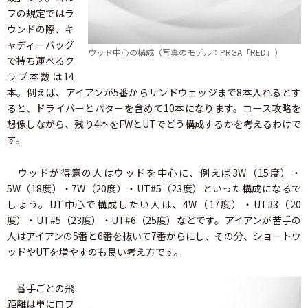
フの規定ではラ
ウンドの際、キ
ャディーバッグ
ウッド中心の構成（写真のモデル：PRGA「RED」）
で持ち運べるク
ラブ本数は14
本。例えば、アイアンが5番からサンドウェッジまで8本入れるとす
ると、ドライバーとパターを含めて10本になります。コース攻略を
想像しながら、残り4本をFWとUTでどう構成するかを考えるわけで
す。
ウッドが得意の人はウッドを中心に、例えば3W（15度）・
5W（18度）・7W（20度）・UT#5（23度）といった構成になるで
しょう。UT中心で構成したい人は、4W（17度）・UT#3（20
度）・UT#5（23度）・UT#6（25度）などです。アイアンが苦手の
人はアイアンの5番と6番を抜いて7番からにし、その分、ショートウ
ッドやUTを増やすのも良い考え方です。
番手ごとの飛
距離は単にロフ