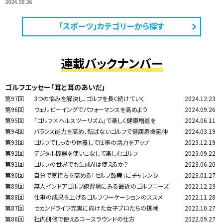
2024.08.26
「スポーツ」カテゴリーから探す
連載バックナンバー
ゴルフエッセー「耳と耳のあいだ」
第97回
3つの悩みを解決し、ゴルフを長く続けていく
2024.12.23
第96回
ウェルビーイングでパフォーマンスを高めよう
2024.09.26
第95回
「ゴルフ×ヘルスツーリズム」で楽しく健康増進を
2024.06.11
第94回
バランス能力を高め、転ばないゴルフで健康寿命延伸
2024.03.19
第93回
ゴルフでしっかり休養して仕事の活力をアップ
2023.12.19
第92回
デジタル機器を使いこなして楽しむゴルフ
2023.09.22
第91回
ゴルフの世界でも生成AIは使えるか？
2023.06.20
第90回
自分で気持ちを高める「セルフ鼓舞」にチャレンジ
2023.01.27
第89回
無人インドアゴルフ練習場にみる最近のゴルフニーズ
2022.12.23
第88回
仕事の成果を上げるゴルフワーケーションのススメ
2022.11.28
第87回
セカンドライフ充実に向けた女子プロたちの挑戦
2022.10.27
第86回
社内研修で使えるコースラウンドの仕方
2022.09.27