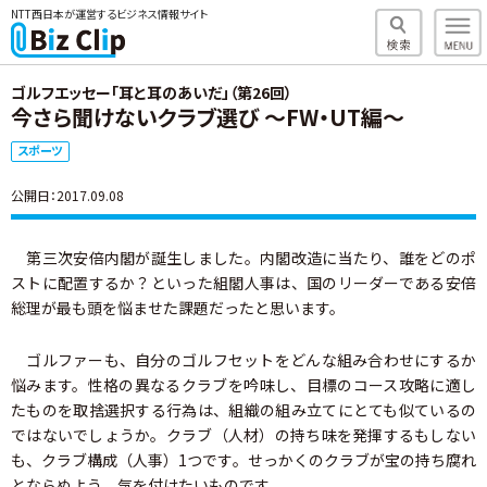
NTT西日本が運営するビジネス情報サイト
ゴルフエッセー「耳と耳のあいだ」（第26回）
今さら聞けないクラブ選び ～FW・UT編～
スポーツ
公開日：2017.09.08
第三次安倍内閣が誕生しました。内閣改造に当たり、誰をどのポ
ストに配置するか？といった組閣人事は、国のリーダーである安倍
総理が最も頭を悩ませた課題だったと思います。
ゴルファーも、自分のゴルフセットをどんな組み合わせにするか
悩みます。性格の異なるクラブを吟味し、目標のコース攻略に適し
たものを取捨選択する行為は、組織の組み立てにとても似ているの
ではないでしょうか。クラブ（人材）の持ち味を発揮するもしない
も、クラブ構成（人事）1つです。せっかくのクラブが宝の持ち腐れ
とならぬよう、気を付けたいものです。