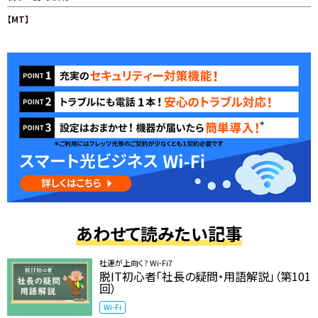
【MT】
あわせて読みたい記事
社運が上向く? Wi-Fi7
脱IT初心者「社長の疑問・用語解説」（第101
回）
Wi-Fi