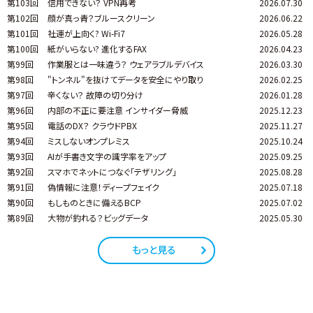
第103回
信用できない？ VPN再考
2026.07.30
第102回
顔が真っ青？ブルースクリーン
2026.06.22
第101回
社運が上向く? Wi-Fi7
2026.05.28
第100回
紙がいらない? 進化するFAX
2026.04.23
第99回
作業服とは一味違う？ ウェアラブルデバイス
2026.03.30
第98回
"トンネル"を抜けてデータを安全にやり取り
2026.02.25
第97回
辛くない？ 故障の切り分け
2026.01.28
第96回
内部の不正に要注意 インサイダー脅威
2025.12.23
第95回
電話のDX？ クラウドPBX
2025.11.27
第94回
ミスしないオンプレミス
2025.10.24
第93回
AIが手書き文字の識字率をアップ
2025.09.25
第92回
スマホでネットにつなぐ「テザリング」
2025.08.28
第91回
偽情報に注意！ディープフェイク
2025.07.18
第90回
もしものときに備えるBCP
2025.07.02
第89回
大物が釣れる？ビッグデータ
2025.05.30
もっと見る