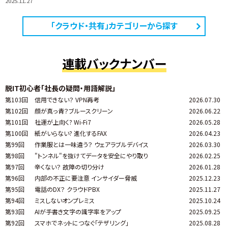
2025.11.27
「クラウド・共有」カテゴリーから探す
連載バックナンバー
脱IT初心者「社長の疑問・用語解説」
第103回
信用できない？ VPN再考
2026.07.30
第102回
顔が真っ青？ブルースクリーン
2026.06.22
第101回
社運が上向く? Wi-Fi7
2026.05.28
第100回
紙がいらない? 進化するFAX
2026.04.23
第99回
作業服とは一味違う？ ウェアラブルデバイス
2026.03.30
第98回
"トンネル"を抜けてデータを安全にやり取り
2026.02.25
第97回
辛くない？ 故障の切り分け
2026.01.28
第96回
内部の不正に要注意 インサイダー脅威
2025.12.23
第95回
電話のDX？ クラウドPBX
2025.11.27
第94回
ミスしないオンプレミス
2025.10.24
第93回
AIが手書き文字の識字率をアップ
2025.09.25
第92回
スマホでネットにつなぐ「テザリング」
2025.08.28