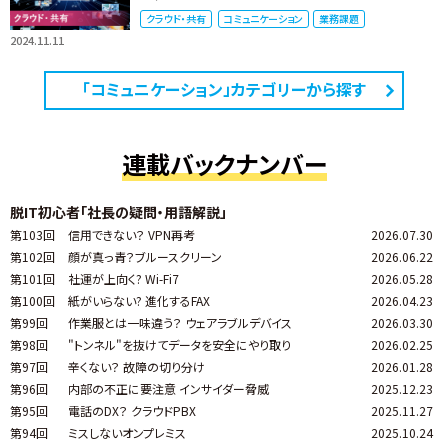
クラウド・共有
コミュニケーション
業務課題
2024.11.11
「コミュニケーション」カテゴリーから探す
連載バックナンバー
脱IT初心者「社長の疑問・用語解説」
第103回
信用できない？ VPN再考
2026.07.30
第102回
顔が真っ青？ブルースクリーン
2026.06.22
第101回
社運が上向く? Wi-Fi7
2026.05.28
第100回
紙がいらない? 進化するFAX
2026.04.23
第99回
作業服とは一味違う？ ウェアラブルデバイス
2026.03.30
第98回
"トンネル"を抜けてデータを安全にやり取り
2026.02.25
第97回
辛くない？ 故障の切り分け
2026.01.28
第96回
内部の不正に要注意 インサイダー脅威
2025.12.23
第95回
電話のDX？ クラウドPBX
2025.11.27
第94回
ミスしないオンプレミス
2025.10.24