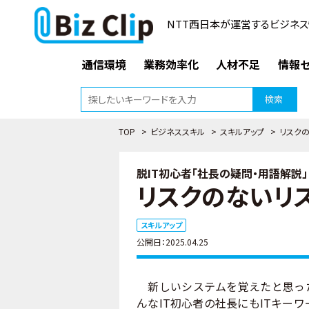
NTT西日本が運営するビジネス
通信環境
業務効率化
人材不足
情報セ
検索
TOP
>
ビジネススキル
>
スキルアップ
>
リスク
脱IT初心者「社長の疑問・用語解説」（
リスクのないリ
スキルアップ
公開日：2025.04.25
新しいシステムを覚えたと思っ
んなIT初心者の社長にもITキー