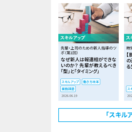
先輩・上司のための新人指導のツ
時
ボ（第1回）
【
なぜ新人は報連相ができな
の
いのか？ 先輩が教えるべき
る
「型」と「タイミング」
スキルアップ
働き方改革
業務課題
ス
2026.06.19
202
「スキル