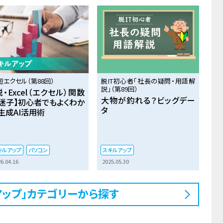
短エクセル（第88回）
脱IT初心者「社長の疑問・用語解
説」（第89回）
脱・Excel（エクセル）関数
大物が釣れる？ビッグデー
迷子】初心者でもよくわか
タ
生成AI活用術
キルアップ
パソコン
スキルアップ
6.04.16
2025.05.30
アップ」カテゴリーから探す