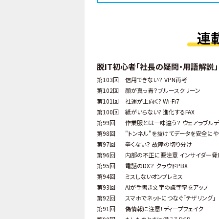
連
脱IT初心者「社長の疑問・用語解説」
第103回
信用できない？ VPN再考
第102回
顔が真っ青？ブルースクリーン
第101回
社運が上向く? Wi-Fi7
第100回
紙がいらない? 進化するFAX
第99回
作業服とは一味違う？ ウェアラブルデ
第98回
"トンネル"を抜けてデータを安全にや
第97回
辛くない？ 故障の切り分け
第96回
内部の不正に要注意 インサイダー脅
第95回
電話のDX？ クラウドPBX
第94回
ミスしないオンプレミス
第93回
AIが手書き文字の識字率をアップ
第92回
スマホでネットにつなぐ「テザリング」
第91回
偽情報に注意！ディープフェイク