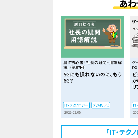
あわ
脱IT初心者「社長の疑問・用語解
ケ
説」（第87回）
DX
5Gにも慣れないのに、もう
ビ
6G？
か
リ
IT・テクノロジー
デジタル化
I
2025.02.05
202
「IT・テ