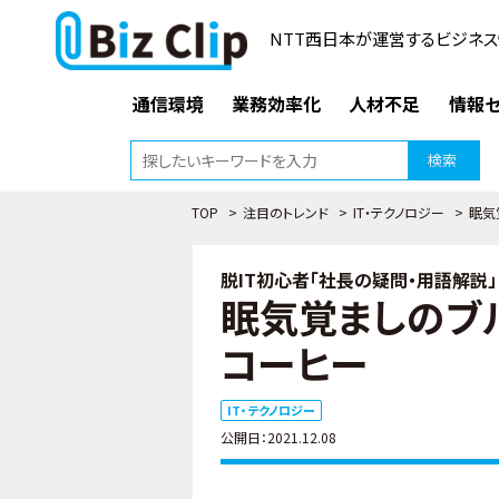
NTT西日本が運営するビジネス
通信環境
業務効率化
人材不足
情報セ
検索
TOP
>
注目のトレンド
>
IT・テクノロジー
>
眠気
脱IT初心者「社長の疑問・用語解説」（
眠気覚ましのブルー
コーヒー
IT・テクノロジー
公開日：2021.12.08