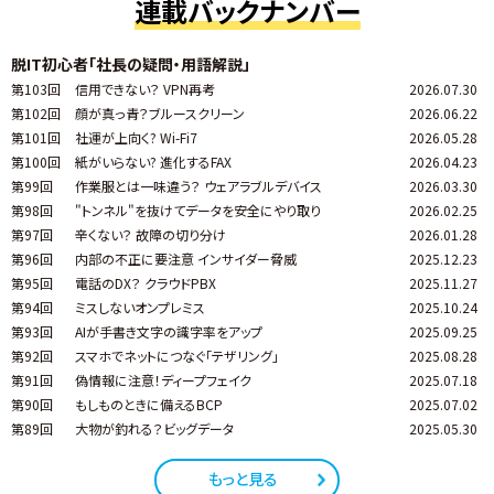
連載バックナンバー
脱IT初心者「社長の疑問・用語解説」
第103回
信用できない？ VPN再考
2026.07.30
第102回
顔が真っ青？ブルースクリーン
2026.06.22
第101回
社運が上向く? Wi-Fi7
2026.05.28
第100回
紙がいらない? 進化するFAX
2026.04.23
第99回
作業服とは一味違う？ ウェアラブルデバイス
2026.03.30
第98回
"トンネル"を抜けてデータを安全にやり取り
2026.02.25
第97回
辛くない？ 故障の切り分け
2026.01.28
第96回
内部の不正に要注意 インサイダー脅威
2025.12.23
第95回
電話のDX？ クラウドPBX
2025.11.27
第94回
ミスしないオンプレミス
2025.10.24
第93回
AIが手書き文字の識字率をアップ
2025.09.25
第92回
スマホでネットにつなぐ「テザリング」
2025.08.28
第91回
偽情報に注意！ディープフェイク
2025.07.18
第90回
もしものときに備えるBCP
2025.07.02
第89回
大物が釣れる？ビッグデータ
2025.05.30
もっと見る