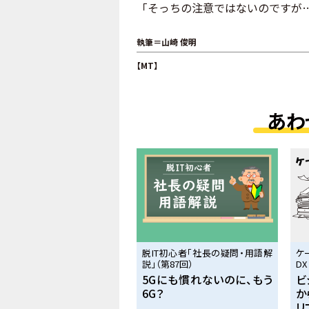
「そっちの注意ではないのですが
執筆＝山崎 俊明
【MT】
あわ
脱IT初心者「社長の疑問・用語解
ケ
説」（第87回）
DX
5Gにも慣れないのに、もう
ビ
6G？
か
リ