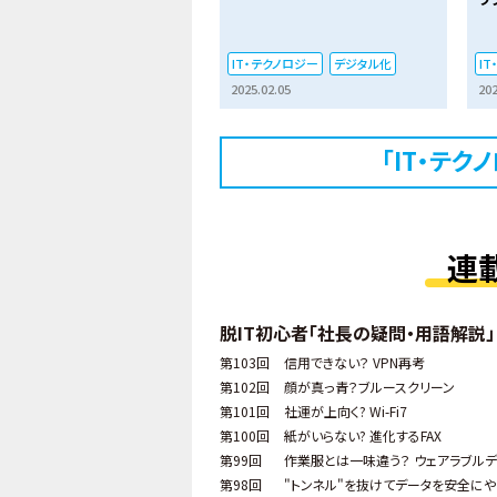
IT・テクノロジー
デジタル化
I
2025.02.05
202
「IT・テ
連
脱IT初心者「社長の疑問・用語解説」
第103回
信用できない？ VPN再考
第102回
顔が真っ青？ブルースクリーン
第101回
社運が上向く? Wi-Fi7
第100回
紙がいらない? 進化するFAX
第99回
作業服とは一味違う？ ウェアラブルデ
第98回
"トンネル"を抜けてデータを安全にや