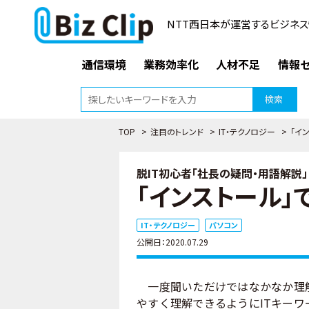
NTT西日本が運営するビジネス
通信環境
業務効率化
人材不足
情報セ
検索
TOP
>
注目のトレンド
>
IT・テクノロジー
>
「イ
脱IT初心者「社長の疑問・用語解説」（
「インストール」
IT・テクノロジー
パソコン
公開日：2020.07.29
一度聞いただけではなかなか理解
やすく理解できるようにITキー