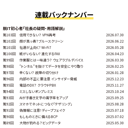
連載バックナンバー
脱IT初心者「社長の疑問・用語解説」
第103回
信用できない？ VPN再考
2026.07.30
第102回
顔が真っ青？ブルースクリーン
2026.06.22
第101回
社運が上向く? Wi-Fi7
2026.05.28
第100回
紙がいらない? 進化するFAX
2026.04.23
第99回
作業服とは一味違う？ ウェアラブルデバイス
2026.03.30
第98回
"トンネル"を抜けてデータを安全にやり取り
2026.02.25
第97回
辛くない？ 故障の切り分け
2026.01.28
第96回
内部の不正に要注意 インサイダー脅威
2025.12.23
第95回
電話のDX？ クラウドPBX
2025.11.27
第94回
ミスしないオンプレミス
2025.10.24
第93回
AIが手書き文字の識字率をアップ
2025.09.25
第92回
スマホでネットにつなぐ「テザリング」
2025.08.28
第91回
偽情報に注意！ディープフェイク
2025.07.18
第90回
もしものときに備えるBCP
2025.07.02
第89回
大物が釣れる？ビッグデータ
2025.05.30