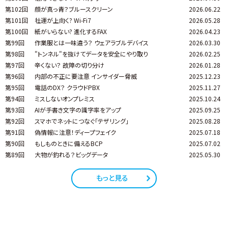
第102回
顔が真っ青？ブルースクリーン
2026.06.22
第101回
社運が上向く? Wi-Fi7
2026.05.28
第100回
紙がいらない? 進化するFAX
2026.04.23
第99回
作業服とは一味違う？ ウェアラブルデバイス
2026.03.30
第98回
"トンネル"を抜けてデータを安全にやり取り
2026.02.25
第97回
辛くない？ 故障の切り分け
2026.01.28
第96回
内部の不正に要注意 インサイダー脅威
2025.12.23
第95回
電話のDX？ クラウドPBX
2025.11.27
第94回
ミスしないオンプレミス
2025.10.24
第93回
AIが手書き文字の識字率をアップ
2025.09.25
第92回
スマホでネットにつなぐ「テザリング」
2025.08.28
第91回
偽情報に注意！ディープフェイク
2025.07.18
第90回
もしものときに備えるBCP
2025.07.02
第89回
大物が釣れる？ビッグデータ
2025.05.30
もっと見る