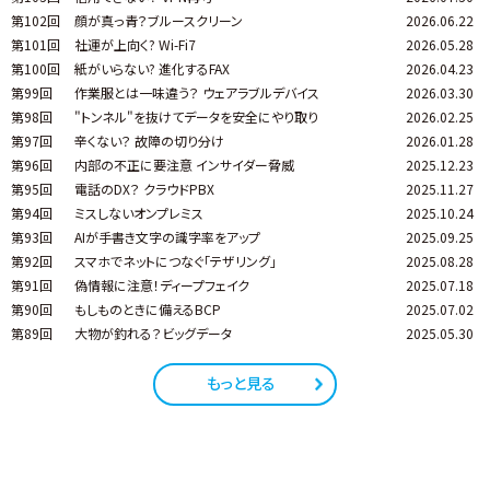
第102回
顔が真っ青？ブルースクリーン
2026.06.22
第101回
社運が上向く? Wi-Fi7
2026.05.28
第100回
紙がいらない? 進化するFAX
2026.04.23
第99回
作業服とは一味違う？ ウェアラブルデバイス
2026.03.30
第98回
"トンネル"を抜けてデータを安全にやり取り
2026.02.25
第97回
辛くない？ 故障の切り分け
2026.01.28
第96回
内部の不正に要注意 インサイダー脅威
2025.12.23
第95回
電話のDX？ クラウドPBX
2025.11.27
第94回
ミスしないオンプレミス
2025.10.24
第93回
AIが手書き文字の識字率をアップ
2025.09.25
第92回
スマホでネットにつなぐ「テザリング」
2025.08.28
第91回
偽情報に注意！ディープフェイク
2025.07.18
第90回
もしものときに備えるBCP
2025.07.02
第89回
大物が釣れる？ビッグデータ
2025.05.30
もっと見る