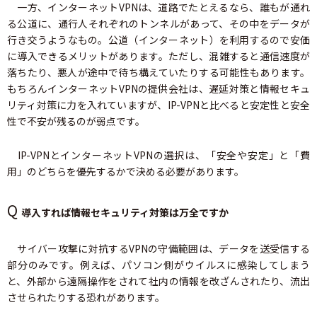
一方、インターネットVPNは、道路でたとえるなら、誰もが通れ
る公道に、通行人それぞれのトンネルがあって、その中をデータが
行き交うようなもの。公道（インターネット）を利用するので安価
に導入できるメリットがあります。ただし、混雑すると通信速度が
落ちたり、悪人が途中で待ち構えていたりする可能性もあります。
もちろんインターネットVPNの提供会社は、遅延対策と情報セキュ
リティ対策に力を入れていますが、IP-VPNと比べると安定性と安全
性で不安が残るのが弱点です。
IP-VPNとインターネットVPNの選択は、「安全や安定」と「費
用」のどちらを優先するかで決める必要があります。
Q
導入すれば情報セキュリティ対策は万全ですか
サイバー攻撃に対抗するVPNの守備範囲は、データを送受信する
部分のみです。例えば、パソコン側がウイルスに感染してしまう
と、外部から遠隔操作をされて社内の情報を改ざんされたり、流出
させられたりする恐れがあります。