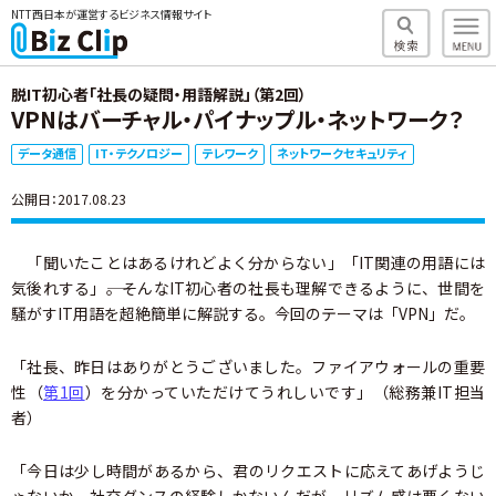
NTT西日本が運営するビジネス情報サイト
脱IT初心者「社長の疑問・用語解説」（第2回）
VPNはバーチャル・パイナップル・ネットワーク？
データ通信
IT・テクノロジー
テレワーク
ネットワークセキュリティ
公開日：2017.08.23
「聞いたことはあるけれどよく分からない」「IT関連の用語には
気後れする」――。そんなIT初心者の社長も理解できるように、世間を
騒がすIT用語を超絶簡単に解説する。今回のテーマは「VPN」だ。
「社長、昨日はありがとうございました。ファイアウォールの重要
性（
第1回
）を分かっていただけてうれしいです」（総務兼IT担当
者）
「今日は少し時間があるから、君のリクエストに応えてあげようじ