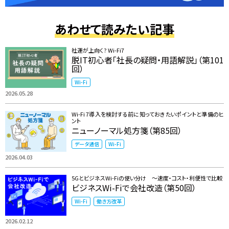
あわせて読みたい記事
社運が上向く? Wi-Fi7
脱IT初心者「社長の疑問・用語解説」（第101
回）
Wi-Fi
2026.05.28
Wi-Fi 7導入を検討する前に知っておきたいポイントと準備のヒ
ント
ニューノーマル処方箋（第85回）
データ通信
Wi-Fi
2026.04.03
5GとビジネスWi-Fiの使い分け ～速度・コスト・利便性で比較
ビジネスWi-Fiで会社改造（第50回）
Wi-Fi
働き方改革
2026.02.12