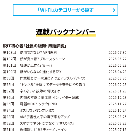
「Wi-Fi」カテゴリーから探す
連載バックナンバー
脱IT初心者「社長の疑問・用語解説」
第103回
信用できない？ VPN再考
2026.07.30
第102回
顔が真っ青？ブルースクリーン
2026.06.22
第101回
社運が上向く? Wi-Fi7
2026.05.28
第100回
紙がいらない? 進化するFAX
2026.04.23
第99回
作業服とは一味違う？ ウェアラブルデバイス
2026.03.30
第98回
"トンネル"を抜けてデータを安全にやり取り
2026.02.25
第97回
辛くない？ 故障の切り分け
2026.01.28
第96回
内部の不正に要注意 インサイダー脅威
2025.12.23
第95回
電話のDX？ クラウドPBX
2025.11.27
第94回
ミスしないオンプレミス
2025.10.24
第93回
AIが手書き文字の識字率をアップ
2025.09.25
第92回
スマホでネットにつなぐ「テザリング」
2025.08.28
第91回
偽情報に注意！ディープフェイク
2025.07.18