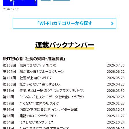
2026.02.12
「Wi-Fi」カテゴリーから探す
連載バックナンバー
脱IT初心者「社長の疑問・用語解説」
第103回
信用できない？ VPN再考
2026.07.30
第102回
顔が真っ青？ブルースクリーン
2026.06.22
第101回
社運が上向く? Wi-Fi7
2026.05.28
第100回
紙がいらない? 進化するFAX
2026.04.23
第99回
作業服とは一味違う？ ウェアラブルデバイス
2026.03.30
第98回
"トンネル"を抜けてデータを安全にやり取り
2026.02.25
第97回
辛くない？ 故障の切り分け
2026.01.28
第96回
内部の不正に要注意 インサイダー脅威
2025.12.23
第95回
電話のDX？ クラウドPBX
2025.11.27
第94回
ミスしないオンプレミス
2025.10.24
第93回
AIが手書き文字の識字率をアップ
2025.09.25