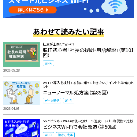
あわせて読みたい記事
社運が上向く? Wi-Fi7
脱IT初心者「社長の疑問・用語解説」（第101
回）
Wi-Fi
2026.05.28
Wi-Fi 7導入を検討する前に知っておきたいポイントと準備のヒ
ント
ニューノーマル処方箋（第85回）
データ通信
Wi-Fi
2026.04.03
5GとビジネスWi-Fiの使い分け ～速度・コスト・利便性で比較
ビジネスWi-Fiで会社改造（第50回）
Wi-Fi
働き方改革