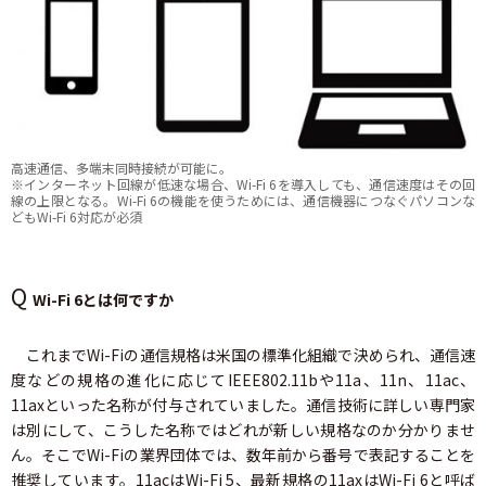
高速通信、多端末同時接続が可能に。
※インターネット回線が低速な場合、Wi-Fi 6を導入しても、通信速度はその回
線の上限となる。Wi-Fi 6の機能を使うためには、通信機器につなぐパソコンな
どもWi-Fi 6対応が必須
Q
Wi-Fi 6とは何ですか
これまでWi-Fiの通信規格は米国の標準化組織で決められ、通信速
度などの規格の進化に応じてIEEE802.11bや11a、11n、11ac、
11axといった名称が付与されていました。通信技術に詳しい専門家
は別にして、こうした名称ではどれが新しい規格なのか分かりませ
ん。そこでWi-Fiの業界団体では、数年前から番号で表記することを
推奨しています。11acはWi-Fi 5、最新規格の11axはWi-Fi 6と呼ば