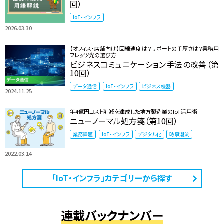
回）
IoT・インフラ
2026.03.30
【オフィス・店舗向け】回線速度は？サポートの手厚さは？業務用
フレッツ光の選び方
ビジネスコミュニケーション手法の改善（第
10回）
データ通信
IoT・インフラ
ビジネス機器
2024.11.25
年4億円コスト削減を達成した地方製造業のIoT活用術
ニューノーマル処方箋（第10回）
業務課題
IoT・インフラ
デジタル化
時事潮流
2022.03.14
「IoT・インフラ」カテゴリーから探す
連載バックナンバー