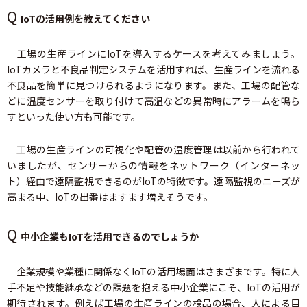
Q
IoTの活用例を教えてください
工場の生産ラインにIoTを導入するケースを考えてみましょう。
IoTカメラと不良品判定システムを活用すれば、生産ラインを流れる
不良品を簡単に見つけられるようになります。また、工場の配管な
どに温度センサーを取り付けて高温などの異常時にアラームを鳴ら
すといった使い方も可能です。
工場の生産ラインの可視化や配管の温度管理は以前から行われて
いましたが、センサーからの情報をネットワーク（インターネッ
ト）経由で遠隔監視できるのがIoTの特徴です。遠隔監視のニーズが
高まる中、IoTの出番はますます増えそうです。
Q
中小企業もIoTを活用できるのでしょうか
企業規模や業種に関係なくIoTの活用場面はさまざまです。特に人
手不足や技能継承などの課題を抱える中小企業にこそ、IoTの活用が
期待されます。例えば工場の生産ラインの検品の場合、人による目