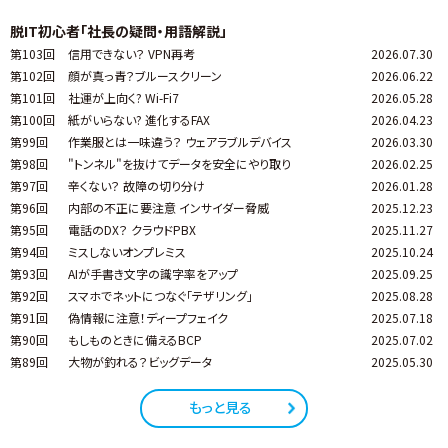
脱IT初心者「社長の疑問・用語解説」
第103回
信用できない？ VPN再考
2026.07.30
第102回
顔が真っ青？ブルースクリーン
2026.06.22
第101回
社運が上向く? Wi-Fi7
2026.05.28
第100回
紙がいらない? 進化するFAX
2026.04.23
第99回
作業服とは一味違う？ ウェアラブルデバイス
2026.03.30
第98回
"トンネル"を抜けてデータを安全にやり取り
2026.02.25
第97回
辛くない？ 故障の切り分け
2026.01.28
第96回
内部の不正に要注意 インサイダー脅威
2025.12.23
第95回
電話のDX？ クラウドPBX
2025.11.27
第94回
ミスしないオンプレミス
2025.10.24
第93回
AIが手書き文字の識字率をアップ
2025.09.25
第92回
スマホでネットにつなぐ「テザリング」
2025.08.28
第91回
偽情報に注意！ディープフェイク
2025.07.18
第90回
もしものときに備えるBCP
2025.07.02
第89回
大物が釣れる？ビッグデータ
2025.05.30
もっと見る