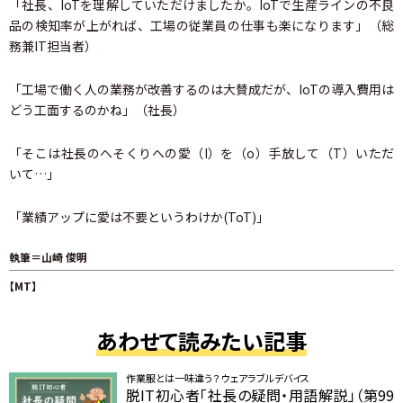
「社長、IoTを理解していただけましたか。IoTで生産ラインの不良
品の検知率が上がれば、工場の従業員の仕事も楽になります」（総
務兼IT担当者）
「工場で働く人の業務が改善するのは大賛成だが、IoTの導入費用は
どう工面するのかね」（社長）
「そこは社長のへそくりへの愛（I）を（o）手放して（T）いただ
いて…」
「業績アップに愛は不要というわけか(ToT)」
執筆＝山崎 俊明
【MT】
あわせて読みたい記事
作業服とは一味違う？ ウェアラブルデバイス
脱IT初心者「社長の疑問・用語解説」（第99