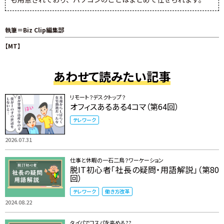
執筆＝Biz Clip編集部
【MT】
あわせて読みたい記事
リモート？デスクトップ？
オフィスあるある4コマ（第64回）
テレワーク
2026.07.31
仕事と休暇の一石二鳥？ワーケーション
脱IT初心者「社長の疑問・用語解説」（第80
回）
テレワーク
働き方改革
2024.08.22
タイパでコスパを高める??