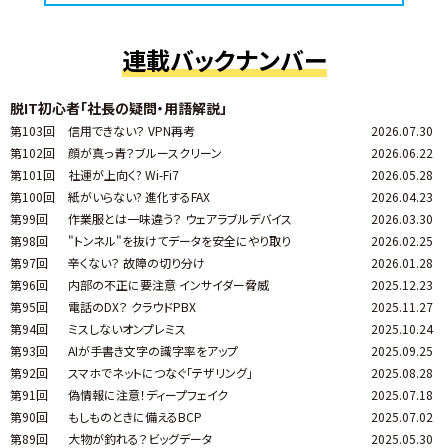
連載バックナンバー
脱IT初心者「社長の疑問・用語解説」
第103回
信用できない？ VPN再考
2026.07.30
第102回
顔が真っ青？ブルースクリーン
2026.06.22
第101回
社運が上向く? Wi-Fi7
2026.05.28
第100回
紙がいらない? 進化するFAX
2026.04.23
第99回
作業服とは一味違う？ ウェアラブルデバイス
2026.03.30
第98回
"トンネル"を抜けてデータを安全にやり取り
2026.02.25
第97回
辛くない？ 故障の切り分け
2026.01.28
第96回
内部の不正に要注意 インサイダー脅威
2025.12.23
第95回
電話のDX？ クラウドPBX
2025.11.27
第94回
ミスしないオンプレミス
2025.10.24
第93回
AIが手書き文字の識字率をアップ
2025.09.25
第92回
スマホでネットにつなぐ「テザリング」
2025.08.28
第91回
偽情報に注意！ディープフェイク
2025.07.18
第90回
もしものときに備えるBCP
2025.07.02
第89回
大物が釣れる？ビッグデータ
2025.05.30