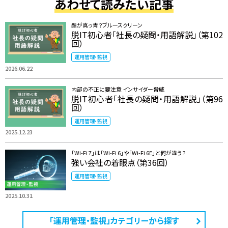
あわせて読みたい記事
顔が真っ青？ブルースクリーン
脱IT初心者「社長の疑問・用語解説」（第102
回）
運用管理・監視
2026.06.22
内部の不正に要注意 インサイダー脅威
脱IT初心者「社長の疑問・用語解説」（第96
回）
運用管理・監視
2025.12.23
「Wi-Fi 7」は「Wi-Fi 6」や「Wi-Fi 6E」と何が違う？
強い会社の着眼点（第36回）
運用管理・監視
2025.10.31
「運用管理・監視」カテゴリーから探す