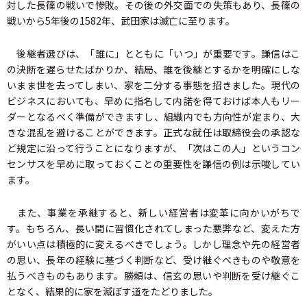
対した長篠の戦いで惨敗。その後の外交面での失策もあり、長篠の
戦いから5年後の1582年、武田家は滅亡に至ります。
後継者選びは、「誰に」とともに「いつ」が重要です。謙信はこ
の決断を遅らせたばかりか、結局、誰を後継とするかを明確にしな
いまま世を去ってしまい、家を二分する事態を招きました。現代の
ビジネスにおいても、早めに指名して内諾を得ておけば本人もリー
ダーとなるべく準備ができますし、組織内でも方向性が定まり、大
きな混乱を避けることができます。正式な就任は取締役会の承認な
ど規定に沿って行うことになりますが、「次はこの人」というコン
センサスを早めに取っておくことの重要性を謙信の例は示唆してい
ます。
また、事業を承継すると、新しい経営者は変革に向かいがちで
す。もちろん、長い間に習慣化されてしまった悪弊など、変えた方
がいい点は積極的に変えるべきでしょう。しかし理念や先の経営者
の思い、長年の経験に基づく判断など、受け継ぐべきものや敬意を
払うべきものもあります。勝頼は、信玄の思いや判断を受け継ぐこ
となく、結果的に家を滅ぼす道をたどりました。