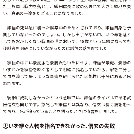
た上杉軍は戦力を落とし、織田信長に攻め込まれて大きく領地を失
い、衰退の一途をたどることになりました。
謙信の死は急に襲った脳卒中のためとされており、謙信自身も予
期していなかったのでしょう。しかし実子がない中、いつ命を落と
してもおかしくない戦国の世において、48歳という年齢になっても
後継者を明確にしていなかったのは謙信の落ち度でした。
家臣の中には景虎派も景勝派もいたにせよ、謙信が景虎、景勝の
いずれかを家督を継ぐ者として明確に指名していたら、家を二分し
て血を流して争うような事態を避けられた可能性は十分にあると思
われます。
後継に成功しなかったという意味では、謙信のライバルである武
田信玄も同じです。急死した謙信とは異なり、信玄は長く病を患っ
ており、死が迫っていることを悟ったときに遺言をしました。
思いを継ぐ人物を指名できなかった、信玄の失敗