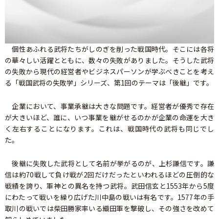
個性あふれる武将たちがしのぎを削った戦国時代。そこには各将
の華々しい活躍とともに、数々の失敗がありました。そうした武将
の失敗から現代の経営者やビジネスパーソンが学ぶべきことを考え
る「戦国武将の失敗学」シリーズ、第1回のテーマは「後継」です。
企業において、事業承継は大きな問題です。経営者が優秀で存在
が大きいほど、誰に、いつ事業を継がせるのかが企業の命運を大き
く左右することになります。これは、戦国時代の武将も同じでし
た。
後継に失敗した武将として名前が挙がるのが、上杉謙信です。謙
信は約70戦して負け戦が2回だけだったといわれるほどの圧倒的な
戦績を誇り、軍神との異名を持つ武将。武田信玄と1553年から5度
にわたって戦いを繰り広げた川中島の戦いは有名です。1577年の手
取川の戦いでは柴田勝家率いる織田軍を撃破し、その強さを改めて