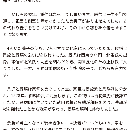
知らしめていました。
しかしその翌年、謙信は急死してしまいます。謙信は一生不犯で
通し、正室も側室も置かなかったため実子がありませんでした。そ
の代わり養子をもらい受けており、その中から跡を継ぐ者を探すこ
とになります。
4人いた養子のうち、2人はすでに他家に入っていたため、候補は
景虎と景勝の2人に絞られました。景虎は関東の名門・北条氏の出
身。謙信が北条氏と同盟を結んだとき、関係強化のため上杉氏に入
りました。一方、景勝は謙信の姉・仙桃院の子で、どちらも有力で
す。
景虎と景勝は家督をめぐって対立。家臣も景虎派と景勝派に分か
れ、1578年、御館の乱に発展します。この戦いは当初景虎が優勢で
したが、景虎側に付いていた武田勝頼と景勝が和睦を図り、勝頼が
戦を離れたことから戦況が変わり、景勝の勝利に終わりました。
景勝が当主となって後継者争いには決着がついたものの、家を二
分しての激しい戦いは足掛け3年に及び、上杉家は疲弊。最強を誇っ