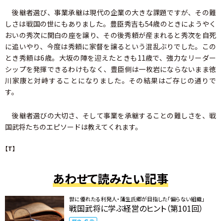
後継者選び、事業承継は現代の企業の大きな課題ですが、その難
しさは戦国の世にもありました。豊臣秀吉も54歳のときにようやく
おいの秀次に関白の座を譲り、その後秀頼が産まれると秀次を自死
に追いやり、今度は秀頼に家督を譲るという混乱ぶりでした。この
とき秀頼は6歳。大坂の陣を迎えたときも11歳で、強力なリーダー
シップを発揮できるわけもなく、豊臣側は一枚岩にならないまま徳
川家康と対峙することになりました。その結果はご存じの通りで
す。
後継者選びの大切さ、そして事業を承継することの難しさを、戦
国武将たちのエピソードは教えてくれます。
【T】
あわせて読みたい記事
世に優れたる利発人・蒲生氏郷が目指した「偏らない組織」
戦国武将に学ぶ経営のヒント（第101回）