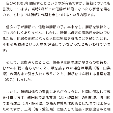
自分の死を3年間秘すことというのが有名ですが、後継についても
言及しています。当時7歳だった信勝が16歳になったら家督を譲る
ので、それまでは勝頼に代理を申しつけるという内容です。
信玄の子が勝頼で、信勝は勝頼の子。本来なら、勝頼を後継とし
てもおかしくありません。しかし、勝頼は母方の諏訪氏を継いでい
るため、他家の後継となった人間に家督を譲ることを避けたとも、
そもそも勝頼という人物を評価していなかったともいわれていま
す。
そして、思慮深くあること、信長や家康の運が尽きるのを待ち、
むやみに戦に走らないこと、戦を挑まれた場合は甲斐（現・山梨
県）の領内まで引き入れて戦うことと、勝頼をけん制する言葉を遺
（のこ）しました。
しかし、勝頼は信玄の遺言にあらがうように、他国に侵攻して戦
を仕掛けます。織田領である東濃（現・岐阜県）の明知城、徳川領
である遠江（現・静岡県）の高天神城を攻め落としたまではよかっ
たのですが、三河（現・愛知県）に侵入して信長・家康連合軍と相