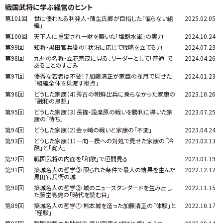
戦国武将に学ぶ経営のヒント
第101回
世に優れたる利発人・蒲生氏郷が目指した「偏らない組
2025.02.05
織」
第100回
天下人に重宝され一財を築いた「塩飽水軍」の実力
2024.10.24
第99回
知将・黒田官兵衛の「状況に応じて戦略を立てる力」
2024.07.23
第98回
九州の名将・立花宗茂に見る、リーダーとして「普通」で
2024.04.26
あることのすごみ
第97回
優秀な若者は不要！？加藤清正が家臣の採用で見せた
2024.01.23
「組織全体を見渡す視点」
第96回
どうした家康（4）秀吉の朝鮮出兵に乗らなかった家康の
2023.10.26
「融和の思想」
第95回
どうした家康（3）長篠・設楽原の戦いを勝利に導いた家
2023.07.25
康の「待ち」
第94回
どうした家康（2）金ヶ崎の戦いと家康の「不変」
2023.04.24
第93回
どうした家康（1）一向一揆への対処で見せた家康の「冷
2023.03.13
酷」と「寛大」
第92回
戦国武将の内面を「和歌」で垣間見る
2023.01.19
第91回
築城名人の哲学③ 限られた条件で最大の結果を生んだ
2022.12.12
黒田官兵衛の城
第90回
築城名人の哲学② 城のニュースタンダードを生み出し
2022.11.15
た藤堂高虎の「時代を読む目」
第89回
築城名人の哲学① 熊本城を造った加藤清正の「体験」と
2022.10.17
「経験」