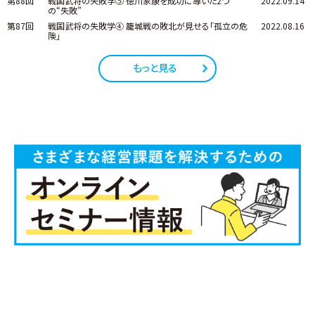
第88回
戦国武将の失敗学⑤ 徳川家康を成功に導いた2つ
2022.09.14
の“失敗”
第87回
戦国武将の失敗学④ 籠城戦の敗北が見せる「孤立の危
2022.08.16
険」
もっと見る