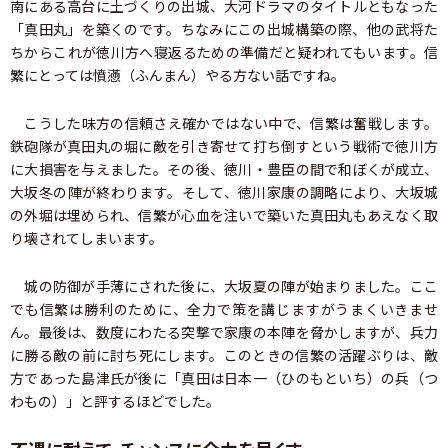
南にある高台に土づくりの出城、大河ドラマのタイトルともなった
「真田丸」を築くのです。ちなみにこの出城構築の際、他の武将た
ちからこれが徳川方へ寝返るための準備だと疑われてもいます。信
繁にとっては憤懣（ふんまん）やる方ない話ですね。
こうした味方の信頼さえ確かではない中で、信繁は奮戦します。
鉄砲隊が真田丸の堀に敵を引き寄せて打ち倒すという戦術で徳川方
に大損害を与えました。その後、徳川・豊臣の間で和ぼくが成立、
大坂冬の陣が終わります。そして、徳川家康の調略により、大坂城
の外堀は埋められ、信繁が心血を注いで築いた真田丸もあえなく取
り壊されてしまいます。
城の防御が手薄にされた後に、大坂夏の陣が始まりました。ここ
でも信繁は勝利のために、全力で策を講じますがうまくいきませ
ん。最後は、数度にわたる突撃で家康の本陣を脅かしますが、兵力
に勝る敵の前に討ち死にします。このときの信繁の活躍ぶりは、敵
方であった島津氏が後に「真田は日本一（ひのもといち）の兵（つ
わもの）」と評するほどでした。