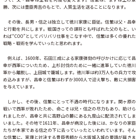
勝、次には豊臣秀吉のもとで、人質生活を送ることになります。
その後、長男・信之は独立して徳川家康に臣従。信繁は父・昌幸
と行動を共にします。戦国きっての謀将とも呼ばれた父のもと、い
わば“COO”としてバリバリ仕事をこなす中で、信繁は多くの優れた
戦略・戦術を学んでいったと思われます。
例えば、1600年、石田三成による家康弾劾の呼びかけに応じて昌
幸が西軍についたため、上杉討伐のために一緒に進軍していた徳川
軍から離脱し、上田城で籠城します。徳川軍は約3万人もの兵力で攻
め込みますが、昌幸と信繁はわずか3000人で迎え撃ち、敵に大損害
を与えています。
しかし、その後、信繁にとって不遇の時代になります。関ヶ原の
戦いで西軍が敗れたため、命こそは兄・信之の尽力もあり、助けら
れましたが、昌幸と共に高野山の麓にある九度山に配流されてしま
いました。その地で1611年、昌幸が病没した後には、かなりの家臣
たちが本家である信之の下に去っていったといわれています。そん
な信繁に、家康と対決する豊臣秀頼から大坂城入城の要請が届きま