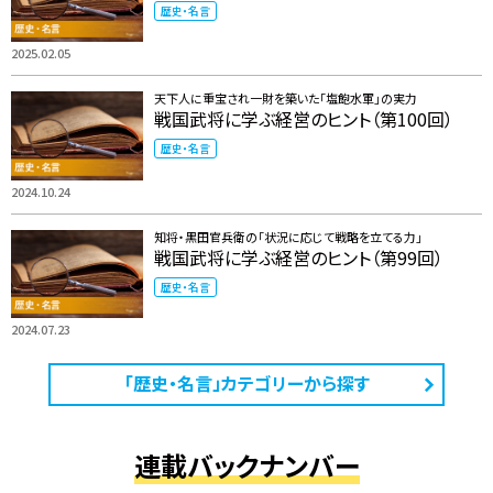
歴史・名言
2025.02.05
天下人に重宝され一財を築いた「塩飽水軍」の実力
戦国武将に学ぶ経営のヒント（第100回）
歴史・名言
2024.10.24
知将・黒田官兵衛の「状況に応じて戦略を立てる力」
戦国武将に学ぶ経営のヒント（第99回）
歴史・名言
2024.07.23
「歴史・名言」カテゴリーから探す
連載バックナンバー