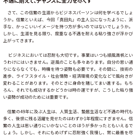
不遇に耐えて、チャンスに全力を尽くす
さて、この信繁の生涯からビジネスパーソンは何を学べるでしょ
うか。信繁といえば、今回「真田丸」の主人公になったように、派
手な、かっこいいイメージを持つ方が多いのではないでしょうか。
しかし、生涯を見る限り、度重なる不遇を耐える粘り強さが浮かび
上がってきます。
ビジネスにおいては忍耐も大切です。事業はいつも順風満帆とい
うわけにはいきません。逆風のことも多々あります。自分の思い通
りにならなくても、時機を待つ姿勢も必要です。その間に、技術の
進歩、ライフスタイル・社会情勢・経済環境の変化などで風向きが
変わることがあります。そのときに身命を賭してまい進する。もち
ろん、それでも成功するかどうかは時の運ですが、こうした粘り強
い姿勢が成功のためには重要です。
信繁の49年に及ぶ人生は、人質生活、蟄居生活など不遇の時代も
多く、後世に残る活躍を見せたのはわずか1年程度にすぎません。信
繁の人生は思い通りにいかないことのほうが多かったともいえるで
しょう。しかし、それにもめげずに忍耐強く我慢し、常に最善を尽