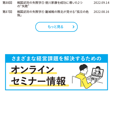
第88回
戦国武将の失敗学⑤ 徳川家康を成功に導いた2つ
2022.09.14
の“失敗”
第87回
戦国武将の失敗学④ 籠城戦の敗北が見せる「孤立の危
2022.08.16
険」
もっと見る