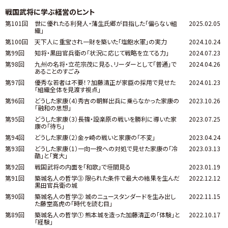
戦国武将に学ぶ経営のヒント
第101回
世に優れたる利発人・蒲生氏郷が目指した「偏らない組
2025.02.05
織」
第100回
天下人に重宝され一財を築いた「塩飽水軍」の実力
2024.10.24
第99回
知将・黒田官兵衛の「状況に応じて戦略を立てる力」
2024.07.23
第98回
九州の名将・立花宗茂に見る、リーダーとして「普通」で
2024.04.26
あることのすごみ
第97回
優秀な若者は不要！？加藤清正が家臣の採用で見せた
2024.01.23
「組織全体を見渡す視点」
第96回
どうした家康（4）秀吉の朝鮮出兵に乗らなかった家康の
2023.10.26
「融和の思想」
第95回
どうした家康（3）長篠・設楽原の戦いを勝利に導いた家
2023.07.25
康の「待ち」
第94回
どうした家康（2）金ヶ崎の戦いと家康の「不変」
2023.04.24
第93回
どうした家康（1）一向一揆への対処で見せた家康の「冷
2023.03.13
酷」と「寛大」
第92回
戦国武将の内面を「和歌」で垣間見る
2023.01.19
第91回
築城名人の哲学③ 限られた条件で最大の結果を生んだ
2022.12.12
黒田官兵衛の城
第90回
築城名人の哲学② 城のニュースタンダードを生み出し
2022.11.15
た藤堂高虎の「時代を読む目」
第89回
築城名人の哲学① 熊本城を造った加藤清正の「体験」と
2022.10.17
「経験」