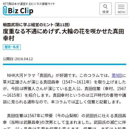
NTT西日本が運営するビジネス情報サイト
戦国武将に学ぶ経営のヒント（第11回）
度重なる不遇にめげず、大輪の花を咲かせた真田
幸村
歴史・名言
公開日：2016.04.12
NHK大河ドラマ「真田丸」が好調です。このコラムでは、
第9回
に
草刈正雄さんが演じる真田昌幸（1547～1611年）を取り上げました
が、今回は堺雅人さんが演じている主人公、真田信繁（幸村、1567
～1615年）を紹介します。真田幸村というのは江戸時代の書物や講
談に見られる通称なので、本コラムでは正しく信繁と記載します。
真田信繁は1567年に甲斐（今の山梨県）の武田氏に仕える真田昌
幸（当時は武藤昌幸)の次男として生まれました。武田氏の滅亡に伴
って、父・昌幸は主君を何度も変えます。信繁は、まずは上杉景