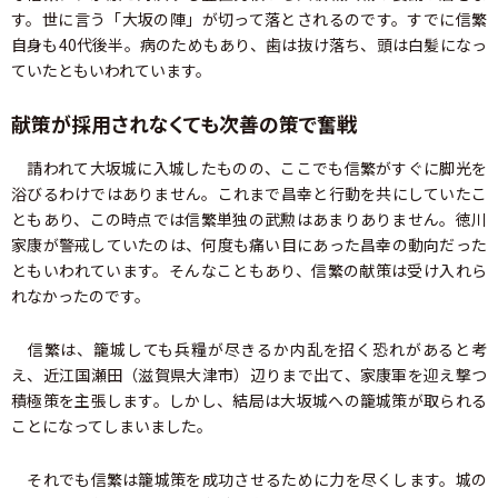
す。世に言う「大坂の陣」が切って落とされるのです。すでに信繁
自身も40代後半。病のためもあり、歯は抜け落ち、頭は白髪になっ
ていたともいわれています。
献策が採用されなくても次善の策で奮戦
請われて大坂城に入城したものの、ここでも信繁がすぐに脚光を
浴びるわけではありません。これまで昌幸と行動を共にしていたこ
ともあり、この時点では信繁単独の武勲はあまりありません。徳川
家康が警戒していたのは、何度も痛い目にあった昌幸の動向だった
ともいわれています。そんなこともあり、信繁の献策は受け入れら
れなかったのです。
信繁は、籠城しても兵糧が尽きるか内乱を招く恐れがあると考
え、近江国瀬田（滋賀県大津市）辺りまで出て、家康軍を迎え撃つ
積極策を主張します。しかし、結局は大坂城への籠城策が取られる
ことになってしまいました。
それでも信繁は籠城策を成功させるために力を尽くします。城の