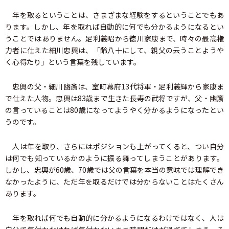
年を取るということは、さまざまな経験をするということでもあ
ります。しかし、年を取れば自動的に何でも分かるようになるとい
うことではありません。足利義昭から徳川家康まで、時々の最高権
力者に仕えた細川忠興は、「齢八十にして、親父の云うことようや
く心得たり」という言葉を残しています。
忠興の父・細川幽斎は、室町幕府13代将軍・足利義輝から家康ま
で仕えた人物。忠興は83歳まで生きた長寿の武将ですが、父・幽斎
の言っていることは80歳になってようやく分かるようになったとい
うのです。
人は年を取り、さらにはポジションも上がってくると、つい自分
は何でも知っているかのように振る舞ってしまうことがあります。
しかし、忠興が60歳、70歳では父の言葉を本当の意味では理解でき
なかったように、ただ年を取るだけでは分からないことはたくさん
あります。
年を取れば何でも自動的に分かるようになるわけではなく、人は