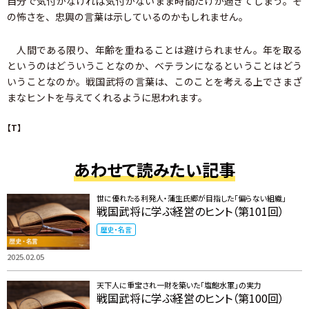
自分で気付かなければ気付かないまま時間だけが過ぎてしまう。そ
の怖さを、忠興の言葉は示しているのかもしれません。
人間である限り、年齢を重ねることは避けられません。年を取る
というのはどういうことなのか、ベテランになるということはどう
いうことなのか。戦国武将の言葉は、このことを考える上でさまざ
まなヒントを与えてくれるように思われます。
【T】
あわせて読みたい記事
世に優れたる利発人・蒲生氏郷が目指した「偏らない組織」
戦国武将に学ぶ経営のヒント（第101回）
歴史・名言
2025.02.05
天下人に重宝され一財を築いた「塩飽水軍」の実力
戦国武将に学ぶ経営のヒント（第100回）