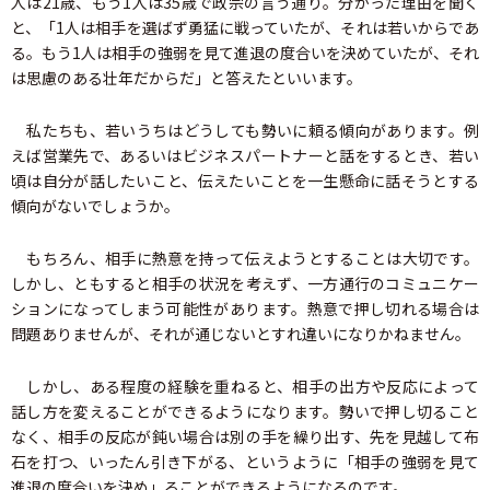
人は21歳、もう1人は35歳で政宗の言う通り。分かった理由を聞く
と、「1人は相手を選ばず勇猛に戦っていたが、それは若いからであ
る。もう1人は相手の強弱を見て進退の度合いを決めていたが、それ
は思慮のある壮年だからだ」と答えたといいます。
私たちも、若いうちはどうしても勢いに頼る傾向があります。例
えば営業先で、あるいはビジネスパートナーと話をするとき、若い
頃は自分が話したいこと、伝えたいことを一生懸命に話そうとする
傾向がないでしょうか。
もちろん、相手に熱意を持って伝えようとすることは大切です。
しかし、ともすると相手の状況を考えず、一方通行のコミュニケー
ションになってしまう可能性があります。熱意で押し切れる場合は
問題ありませんが、それが通じないとすれ違いになりかねません。
しかし、ある程度の経験を重ねると、相手の出方や反応によって
話し方を変えることができるようになります。勢いで押し切ること
なく、相手の反応が鈍い場合は別の手を繰り出す、先を見越して布
石を打つ、いったん引き下がる、というように「相手の強弱を見て
進退の度合いを決め」ることができるようになるのです。