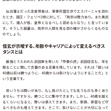
仙台藩士だった支倉常長は、軍事同盟交渉でエスパーニャを訪れ
たとき、国王・フェリペ3世に対して、「政宗は勢力あり。また勇武
にして、諸人が皆、皇帝となるべしと認める人なり」と言っていま
す。そうした器量は、政宗の人間を見る目の確かさからくるものな
のでしょう。
信玄が示唆する、年齢やキャリアによって変えるべきス
タンスとは
最強とうたわれた武田軍を率いた「甲斐の虎」武田信玄も、年を
取ることに関して含蓄のある言葉を残しています。それは「戦いは
40歳以前は勝つように、40歳からは負けないようにすることだ」と
いう言葉です。
若いうちは勢いがあり、もし負けたとしても失うものも多くあり
ません。ですから、勝つことに集中できます。しかし、40歳を越え
るくらいになると、勢いは衰えてきます。また、家族、家臣など守
るべきものも増えてきます。そこで、負けないことが大切になって