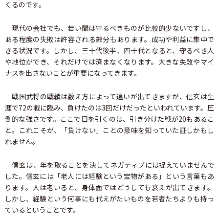
くるのです。
現代の会社でも、若い間は守るべきものが比較的少ないですし、
ある程度の失敗は許容される部分もあります。成功や利益に集中で
きる状況です。しかし、三十代後半、四十代となると、守るべき人
や地位ができ、それだけでは済まなくなります。大きな失敗やマイ
ナスを出さないことが重要になってきます。
戦国武将の戦績は数え方によって違いが出てきますが、信玄は生
涯で72の戦に臨み、負けたのは3回だけだったといわれています。圧
倒的な強さです。ここで目を引くのは、引き分けた戦が20もあるこ
と。これこそが、「負けない」ことの意味を知っていた証しかもし
れません。
信玄は、年を取ることを決してネガティブには捉えていませんで
した。信玄には「老人には経験という宝物がある」という言葉もあ
ります。人は老いると、身体面ではどうしても衰えが出てきます。
しかし、経験という何事にも代えがたいものを若者たちよりも持っ
ているということです。