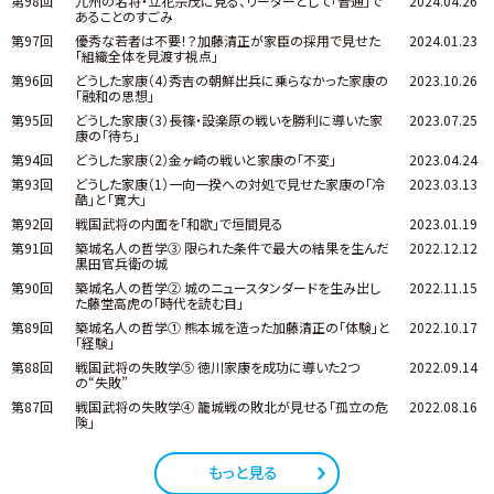
第98回
九州の名将・立花宗茂に見る、リーダーとして「普通」で
2024.04.26
あることのすごみ
第97回
優秀な若者は不要！？加藤清正が家臣の採用で見せた
2024.01.23
「組織全体を見渡す視点」
第96回
どうした家康（4）秀吉の朝鮮出兵に乗らなかった家康の
2023.10.26
「融和の思想」
第95回
どうした家康（3）長篠・設楽原の戦いを勝利に導いた家
2023.07.25
康の「待ち」
第94回
どうした家康（2）金ヶ崎の戦いと家康の「不変」
2023.04.24
第93回
どうした家康（1）一向一揆への対処で見せた家康の「冷
2023.03.13
酷」と「寛大」
第92回
戦国武将の内面を「和歌」で垣間見る
2023.01.19
第91回
築城名人の哲学③ 限られた条件で最大の結果を生んだ
2022.12.12
黒田官兵衛の城
第90回
築城名人の哲学② 城のニュースタンダードを生み出し
2022.11.15
た藤堂高虎の「時代を読む目」
第89回
築城名人の哲学① 熊本城を造った加藤清正の「体験」と
2022.10.17
「経験」
第88回
戦国武将の失敗学⑤ 徳川家康を成功に導いた2つ
2022.09.14
の“失敗”
第87回
戦国武将の失敗学④ 籠城戦の敗北が見せる「孤立の危
2022.08.16
険」
もっと見る