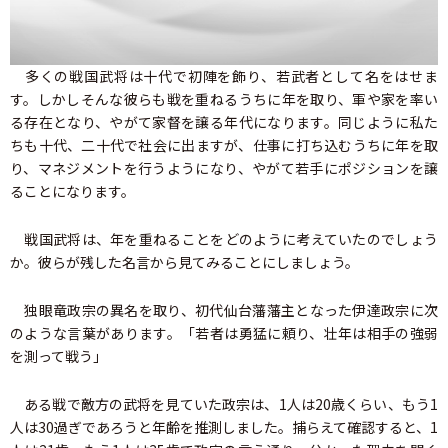
多くの戦国武将は十代で初陣を飾り、若武者として名をはせま
す。しかしそんな彼らも戦を重ねるうちに年を取り、軍や家を率い
る存在となり、やがて家督を譲る年代になります。同じように私た
ちも十代、二十代で社会に出ますが、仕事に打ち込むうちに年を取
り、マネジメントを行うようになり、やがて若手にポジションを譲
ることになります。
戦国武将は、年を重ねることをどのように考えていたのでしょう
か。彼らが残した名言から見てみることにしましょう。
独眼竜政宗の異名を取り、初代仙台藩藩主となった伊達政宗に次
のような言葉があります。「若者は勇猛に頼り、壮年は相手の強弱
を測って戦う」
ある戦で敵方の武将を見ていた政宗は、1人は20歳くらい、もう1
人は30過ぎであろうと年齢を推測しました。捕らえて確認すると、1