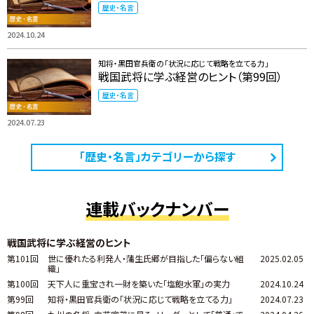
歴史・名言
2024.10.24
知将・黒田官兵衛の「状況に応じて戦略を立てる力」
戦国武将に学ぶ経営のヒント（第99回）
歴史・名言
2024.07.23
「歴史・名言」カテゴリーから探す
連載バックナンバー
戦国武将に学ぶ経営のヒント
第101回
世に優れたる利発人・蒲生氏郷が目指した「偏らない組
2025.02.05
織」
第100回
天下人に重宝され一財を築いた「塩飽水軍」の実力
2024.10.24
第99回
知将・黒田官兵衛の「状況に応じて戦略を立てる力」
2024.07.23