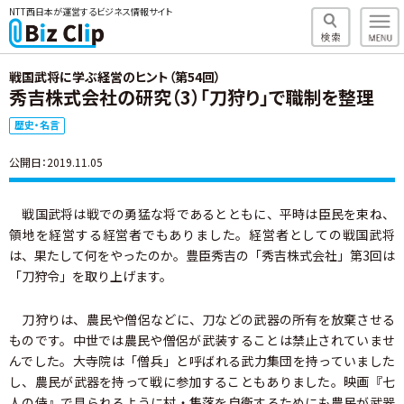
NTT西日本が運営するビジネス情報サイト
戦国武将に学ぶ経営のヒント（第54回）
秀吉株式会社の研究（3）「刀狩り」で職制を整理
歴史・名言
公開日：2019.11.05
戦国武将は戦での勇猛な将であるとともに、平時は臣民を束ね、
領地を経営する経営者でもありました。経営者としての戦国武将
は、果たして何をやったのか。豊臣秀吉の「秀吉株式会社」第3回は
「刀狩令」を取り上げます。
刀狩りは、農民や僧侶などに、刀などの武器の所有を放棄させる
ものです。中世では農民や僧侶が武装することは禁止されていませ
んでした。大寺院は「僧兵」と呼ばれる武力集団を持っていました
し、農民が武器を持って戦に参加することもありました。映画『七
人の侍』で見られるように村・集落を自衛するためにも農民が武器