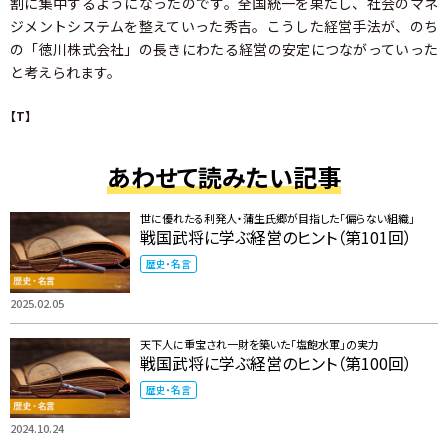
割に集中するようになったのです。全国統一を果たし、社会のマネ
ジメントシステムを整えていった秀吉。こうした経営手法が、のち
の「徳川株式会社」の長きにわたる経営の安定につながっていった
と考えられます。
【T】
あわせて読みたい記事
世に優れたる利発人・蒲生氏郷が目指した「偏らない組織」
戦国武将に学ぶ経営のヒント（第101回）
歴史・名言
2025.02.05
天下人に重宝され一財を築いた「塩飽水軍」の実力
戦国武将に学ぶ経営のヒント（第100回）
歴史・名言
2024.10.24