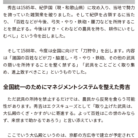
秀吉は1585年、紀伊国（現・和歌山県）に攻め入り、当地で勢力
を誇っていた雑賀衆を破りました。そして紀伊を占領するに当た
り、「百姓などが今後、弓矢・やり・鉄砲・腰刀などを所持するこ
とを禁止する。今後はすき・くわなどの農具を持ち、耕作にいそし
むべし」という令を出しました。
そして1588年、今度は全国に向けて「刀狩令」を出します。内容
は「諸国の百姓などが刀・脇差し・弓・やり・鉄砲、その他の武具
の類いを所持することを堅く禁ずる」「武具をことごとく取り集
め、進上致すべきこと」というものでした。
全国統一のためにマネジメントシステムを整えた秀吉
ただ武具の所持を禁止するだけでは、農民から反発を食らう可能
性があります。秀吉はエクスキューズとして「取り上げた武具は、
大仏殿のくぎ・かすがいに寄進する。よって百姓はこの世のみなら
ず、来世まで助かるであろう」と言い添えています。
ここでいう大仏殿というのは、京都の方広寺で建立が予定されて