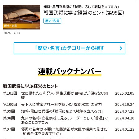
知将・黒田官兵衛の「状況に応じて戦略を立てる力」
戦国武将に学ぶ経営のヒント（第99回）
歴史・名言
2024.07.23
「歴史・名言」カテゴリーから探す
連載バックナンバー
戦国武将に学ぶ経営のヒント
第101回
世に優れたる利発人・蒲生氏郷が目指した「偏らない組
2025.02.05
織」
第100回
天下人に重宝され一財を築いた「塩飽水軍」の実力
2024.10.24
第99回
知将・黒田官兵衛の「状況に応じて戦略を立てる力」
2024.07.23
第98回
九州の名将・立花宗茂に見る、リーダーとして「普通」で
2024.04.26
あることのすごみ
第97回
優秀な若者は不要！？加藤清正が家臣の採用で見せた
2024.01.23
「組織全体を見渡す視点」