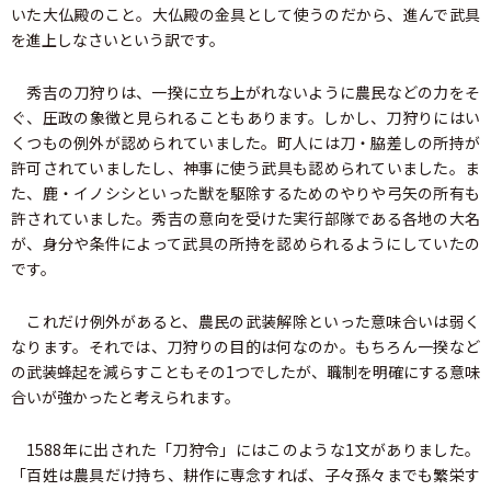
いた大仏殿のこと。大仏殿の金具として使うのだから、進んで武具
を進上しなさいという訳です。
秀吉の刀狩りは、一揆に立ち上がれないように農民などの力をそ
ぐ、圧政の象徴と見られることもあります。しかし、刀狩りにはい
くつもの例外が認められていました。町人には刀・脇差しの所持が
許可されていましたし、神事に使う武具も認められていました。ま
た、鹿・イノシシといった獣を駆除するためのやりや弓矢の所有も
許されていました。秀吉の意向を受けた実行部隊である各地の大名
が、身分や条件によって武具の所持を認められるようにしていたの
です。
これだけ例外があると、農民の武装解除といった意味合いは弱く
なります。それでは、刀狩りの目的は何なのか。もちろん一揆など
の武装蜂起を減らすこともその1つでしたが、職制を明確にする意味
合いが強かったと考えられます。
1588年に出された「刀狩令」にはこのような1文がありました。
「百姓は農具だけ持ち、耕作に専念すれば、子々孫々までも繁栄す