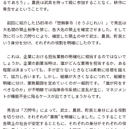
るであろう」。農民は武具を持って戦に参加することなく、耕作に
専念せよということです。
前回に紹介した1585年の「惣無事令（そうぶじれい）」で秀吉は
大名間の領土紛争を禁じ、各大名の領土を確定させました。そして
次に行った刀狩りにより、確定した領土の中で武士、農民、町民と
いう身分を分け、それぞれの役割を明確にしたのです。
これは、企業における担当業務の明確化に相当するのではないで
しょうか。企業の創業当時は、誰がどんな業務を担当するか、ある
程度は決まっていても、手が足りないときなどは柔軟に垣根を越え
て、協力し合います。しかし、組織が大きくなるにつれて、組織を
明確に分け、業務範囲を定めていくのが一般的です。「誰が何をす
べきなのか」が不明瞭では指揮命令系統に混乱が生じ、マネジメン
トが機能不全に陥るケースが出てきてしまうからです。
秀吉は「刀狩令」によって、武士、農民、町民と身分による役割
を切り分け、それぞれの“業務”を明確にしました。こうすることで
各領土の社会が安定するとともに、それぞれの身分がそれぞれの役