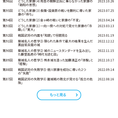
第96回
どうした家康（4）秀吉の朝鮮出兵に乗らなかった家康の
2023.10.26
「融和の思想」
第95回
どうした家康（3）長篠・設楽原の戦いを勝利に導いた家
2023.07.25
康の「待ち」
第94回
どうした家康（2）金ヶ崎の戦いと家康の「不変」
2023.04.24
第93回
どうした家康（1）一向一揆への対処で見せた家康の「冷
2023.03.13
酷」と「寛大」
第92回
戦国武将の内面を「和歌」で垣間見る
2023.01.19
第91回
築城名人の哲学③ 限られた条件で最大の結果を生んだ
2022.12.12
黒田官兵衛の城
第90回
築城名人の哲学② 城のニュースタンダードを生み出し
2022.11.15
た藤堂高虎の「時代を読む目」
第89回
築城名人の哲学① 熊本城を造った加藤清正の「体験」と
2022.10.17
「経験」
第88回
戦国武将の失敗学⑤ 徳川家康を成功に導いた2つ
2022.09.14
の“失敗”
第87回
戦国武将の失敗学④ 籠城戦の敗北が見せる「孤立の危
2022.08.16
険」
もっと見る