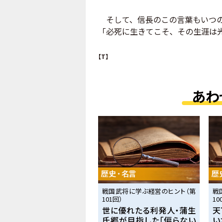
そして、信長のこの言葉もいつの
「必死に生きてこそ、その生涯は
【T】
あわ
戦国武将に学ぶ経営のヒント（第
戦
101回）
10
世に優れたる利発人・蒲生
天
氏郷が目指した「偏らない
い