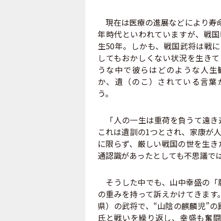
現在は医療の進展などにより寿命
年時代といわれていますが、戦国
生50年。しかも、戦国武将は戦
してもおかしくない状況を生きて
うな中で彼らはどのような人生
か、遺（のこ）されている言葉
う。
「人の一生は重荷を負うて遠き道
これは遺訓の1つとされ、家康が
に限らず、厳しい戦国の世を生き
通認識があったとしても不思議で
そうした中でも、山中幸盛の「願
の重みを持って訴えかけてきます
県）の武将で、“山陰の麒麟児”
氏と戦いを繰り返し、幸盛も奮闘