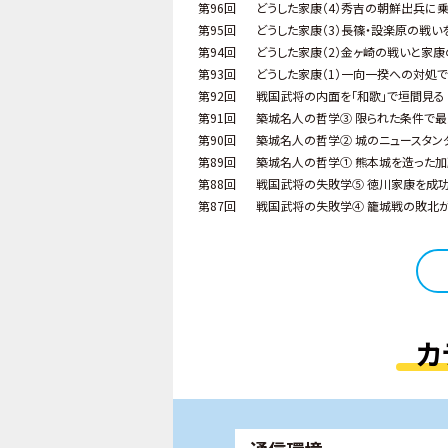
第96回
どうした家康（4）秀吉の朝鮮出兵に
第95回
どうした家康（3）長篠・設楽原の戦い
第94回
どうした家康（2）金ヶ崎の戦いと家康
第93回
どうした家康（1）一向一揆への対処で
第92回
戦国武将の内面を「和歌」で垣間見る
第91回
築城名人の哲学③ 限られた条件で
第90回
築城名人の哲学② 城のニュースタン
第89回
築城名人の哲学① 熊本城を造った加
第88回
戦国武将の失敗学⑤ 徳川家康を成功
第87回
戦国武将の失敗学④ 籠城戦の敗北が
カ