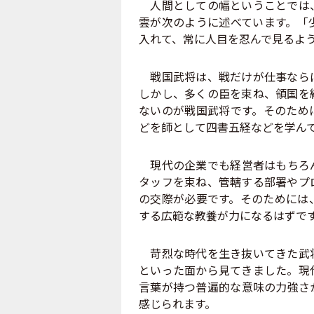
人間としての幅ということでは、
雲が次のように述べています。「
入れて、常に人目を忍んで見るよ
戦国武将は、戦だけが仕事ならば
しかし、多くの臣を束ね、領国を
ないのが戦国武将です。そのため
どを師として四書五経などを学ん
現代の企業でも経営者はもちろん
タッフを束ね、管轄する部署やプ
の交際が必要です。そのためには
する広範な教養が力になるはずで
苛烈な時代を生き抜いてきた武将
といった面から見てきました。現
言葉が持つ普遍的な意味の力強さ
感じられます。