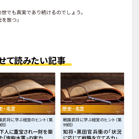
世でも真実であり続けるのでしょう。
光を放つ」
せて読みたい記事
国武将に学ぶ経営のヒント（第
戦国武将に学ぶ経営のヒント（第
0回）
99回）
下人に重宝され一財を築
知将・黒田官兵衛の「状況
た「塩飽水軍」の実力
に応じて戦略を立てる力」