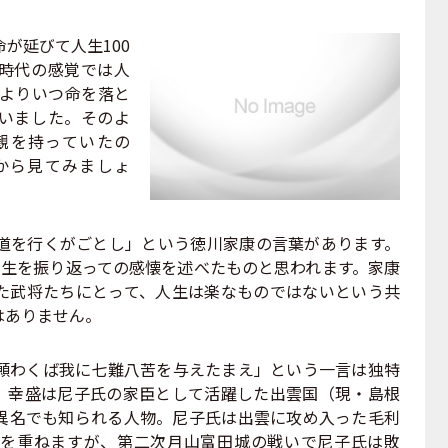
が延びて人生100
時代の感覚では人
によりいつ命を落と
いました。そのよ
観を持っていたの
から見てみましょ
を行くがごとし」という徳川家康の言葉があります。
人生を振り返っての感懐を述べたものと思われます。家康
た武将たちにとって、人生は楽なものではないという共
はありません。
わくば我に七難八苦を与えたまえ」という一言は独特
。幸盛は尼子氏の家臣として活躍した出雲国（現・島根
の異名でも知られる人物。尼子氏は出雲に攻め入った毛利
を重ねますが、第二次月山富田城の戦いで尼子氏は敗