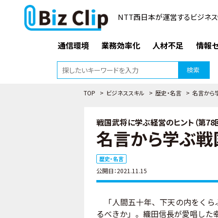
NTT西日本が運営するビジネス
通信環境
業務効率化
人材不足
情報セ
検索
TOP
>
ビジネススキル
>
歴史・名言
>
名言から
戦国武将に学ぶ経営のヒント（第78
名言から学ぶ戦
歴史・名言
公開日：2021.11.15
「人間五十年、下天の内をくらぶ
るべきか」。織田信長が愛唱した