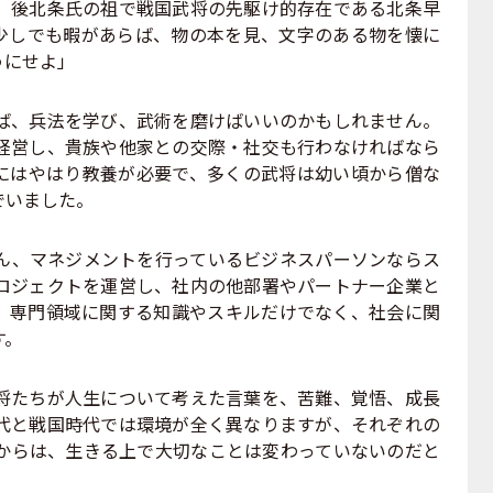
後北条氏の祖で戦国武将の先駆け的存在である北条早
少しでも暇があらば、物の本を見、文字のある物を懐に
うにせよ」
、兵法を学び、武術を磨けばいいのかもしれません。
経営し、貴族や他家との交際・社交も行わなければなら
にはやはり教養が必要で、多くの武将は幼い頃から僧な
でいました。
、マネジメントを行っているビジネスパーソンならス
ロジェクトを運営し、社内の他部署やパートナー企業と
、専門領域に関する知識やスキルだけでなく、社会に関
す。
たちが人生について考えた言葉を、苦難、覚悟、成長
代と戦国時代では環境が全く異なりますが、それぞれの
からは、生きる上で大切なことは変わっていないのだと