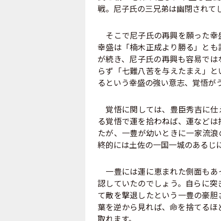
戦。尼子氏の三兄弟は幽閉されて
そこで尼子氏の再興を願った幸盛
幸盛は「楠木正成より勝る」とも
が続き、尼子氏の再興も容易では
らず「七難八苦を与えたまえ」と
るという幸盛の強い意志、覚悟が
覚悟に関しては、豊臣秀吉に仕え
る覚悟で運を拾わねば、運などは
たが、一豊が幼いときに一家流浪
終的には土佐の一国一城のあるじ
一豊には運に恵まれた側面もあっ
認していたのでしょう。自らに突
て敵を撃退したという一豊の豪胆
葉を逆から見れば、命を捨てるほ
取れます。