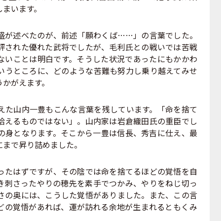
しまいます。
が述べたのが、前述「願わくば……」の言葉でした。
評された優れた武将でしたが、毛利氏との戦いでは苦戦
ないことは明白です。そうした状況であったにもかかわ
いうところに、どのような苦難も努力し乗り越えてみせ
うかがえます。
た山内一豊もこんな言葉を残しています。「命を捨て
拾えるものではない」。山内家は岩倉織田氏の重臣でし
の身となります。そこから一豊は信長、秀吉に仕え、最
にまで昇り詰めました。
たはずですが、その陰では命を捨てるほどの覚悟を自
き刺さったやりの穂先を素手でつかみ、やりをねじ切っ
さの奥には、こうした覚悟がありました。また、この言
どの覚悟があれば、運が訪れる余地が生まれるともくみ