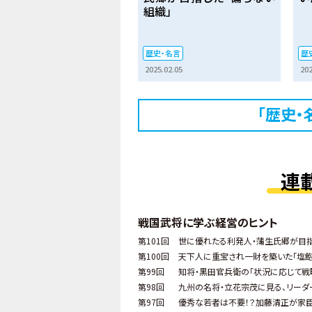
組織」
歴史・名言
歴
2025.02.05
202
「歴史・
連
戦国武将に学ぶ経営のヒント
第101回
世に優れたる利発人・蒲生氏郷が目指
第100回
天下人に重宝され一財を築いた「塩
第99回
知将・黒田官兵衛の「状況に応じて戦
第98回
九州の名将・立花宗茂に見る、リーダ
第97回
優秀な若者は不要！？加藤清正が家