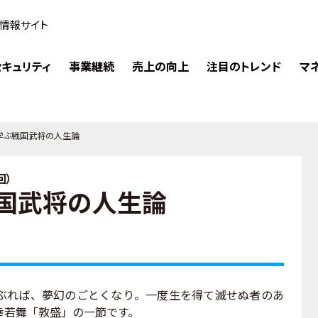
情報サイト
キュリティ
事業継続
売上の向上
注目のトレンド
マ
学ぶ戦国武将の人生論
回）
国武将の人生論
れば、夢幻のごとくなり。一度生を得て滅せぬ者のあ
幸若舞「敦盛」の一節です。