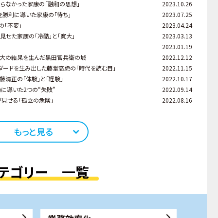
乗らなかった家康の「融和の思想」
2023.10.26
を勝利に導いた家康の「待ち」
2023.07.25
の「不変」
2023.04.24
見せた家康の「冷酷」と「寛大」
2023.03.13
2023.01.19
最大の結果を生んだ黒田官兵衛の城
2022.12.12
ダードを生み出した藤堂高虎の「時代を読む目」
2022.11.15
藤清正の「体験」と「経験」
2022.10.17
に導いた2つの“失敗”
2022.09.14
見せる「孤立の危険」
2022.08.16
もっと見る
テゴリー 一覧