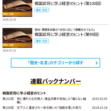
戦国武将に学ぶ経営のヒント（第100回）
歴史・名言
2024.10.24
知将・黒田官兵衛の「状況に応じて戦略を立てる力」
戦国武将に学ぶ経営のヒント（第99回）
歴史・名言
2024.07.23
「歴史・名言」カテゴリーから探す
連載バックナンバー
戦国武将に学ぶ経営のヒント
第101回
世に優れたる利発人・蒲生氏郷が目指した「偏らない組
2025.02.05
織」
第100回
天下人に重宝され一財を築いた「塩飽水軍」の実力
2024.10.24