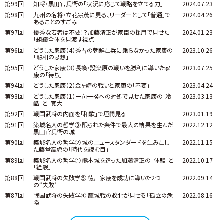
第99回
知将・黒田官兵衛の「状況に応じて戦略を立てる力」
2024.07.23
第98回
九州の名将・立花宗茂に見る、リーダーとして「普通」で
2024.04.26
あることのすごみ
第97回
優秀な若者は不要！？加藤清正が家臣の採用で見せた
2024.01.23
「組織全体を見渡す視点」
第96回
どうした家康（4）秀吉の朝鮮出兵に乗らなかった家康の
2023.10.26
「融和の思想」
第95回
どうした家康（3）長篠・設楽原の戦いを勝利に導いた家
2023.07.25
康の「待ち」
第94回
どうした家康（2）金ヶ崎の戦いと家康の「不変」
2023.04.24
第93回
どうした家康（1）一向一揆への対処で見せた家康の「冷
2023.03.13
酷」と「寛大」
第92回
戦国武将の内面を「和歌」で垣間見る
2023.01.19
第91回
築城名人の哲学③ 限られた条件で最大の結果を生んだ
2022.12.12
黒田官兵衛の城
第90回
築城名人の哲学② 城のニュースタンダードを生み出し
2022.11.15
た藤堂高虎の「時代を読む目」
第89回
築城名人の哲学① 熊本城を造った加藤清正の「体験」と
2022.10.17
「経験」
第88回
戦国武将の失敗学⑤ 徳川家康を成功に導いた2つ
2022.09.14
の“失敗”
第87回
戦国武将の失敗学④ 籠城戦の敗北が見せる「孤立の危
2022.08.16
険」