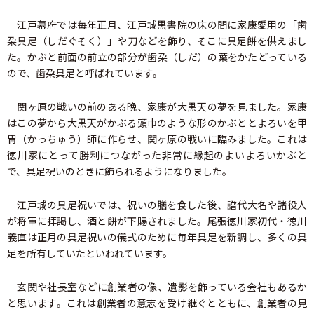
江戸幕府では毎年正月、江戸城黒書院の床の間に家康愛用の「歯
朶具足（しだぐそく）」や刀などを飾り、そこに具足餅を供えまし
た。かぶと前面の前立の部分が歯朶（しだ）の葉をかたどっている
ので、歯朶具足と呼ばれています。
関ヶ原の戦いの前のある晩、家康が大黒天の夢を見ました。家康
はこの夢から大黒天がかぶる頭巾のような形のかぶととよろいを甲
冑（かっちゅう）師に作らせ、関ヶ原の戦いに臨みました。これは
徳川家にとって勝利につながった非常に縁起のよいよろいかぶと
で、具足祝いのときに飾られるようになりました。
江戸城の具足祝いでは、祝いの膳を食した後、譜代大名や諸役人
が将軍に拝謁し、酒と餅が下賜されました。尾張徳川家初代・徳川
義直は正月の具足祝いの儀式のために毎年具足を新調し、多くの具
足を所有していたといわれています。
玄関や社長室などに創業者の像、遺影を飾っている会社もあるか
と思います。これは創業者の意志を受け継ぐとともに、創業者の見