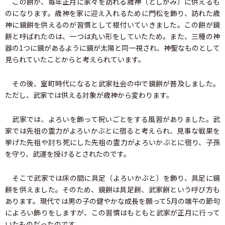
この餅が、毎年正月に家々を訪れる歳神（としがみ）に供えるも
のになります。歳神を家に迎え入れるために門松を飾り、訪れた歳
神に鏡餅を供えるのが習慣として根付いていきました。この餅が鏡
餅と呼ばれたのは、一つは丸い形をしていたため。また、三種の神
器の1つに鏡があるように鏡が太陽と同一視され、神聖なものとして
見られていたことからと考えられています。
その後、室町時代になると武家社会の中で鏡餅が普及しました。
ただし、武家では供える対象が歳神から変わります。
武家では、よろいを飾って祝いごとをする風習がありました。武
家では先祖の霊力がよろいかぶとに宿ると考えられ、見事な戦果を
挙げた先祖や討ち死にした先祖の霊力がよろいかぶとに宿り、子孫
を守り、武運を授けるとされたのです。
そこで武家では床の間に具足（よろいかぶと）を飾り、具足に鏡
餅を供えました。そのため、鏡餅は具足餅、武家餅という呼び方も
あります。現代では男の子の健やかな成長を願って5月の端午の節句
によろい飾りをしますが、この習慣はもともと武家が正月に行って
いたものだったのです。