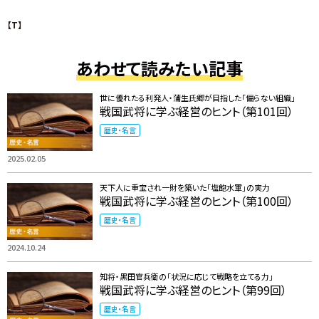
【T】
あわせて読みたい記事
世に優れたる利発人・蒲生氏郷が目指した「偏らない組織」
戦国武将に学ぶ経営のヒント（第101回）
歴史・名言
2025.02.05
天下人に重宝され一財を築いた「塩飽水軍」の実力
戦国武将に学ぶ経営のヒント（第100回）
歴史・名言
2024.10.24
知将・黒田官兵衛の「状況に応じて戦略を立てる力」
戦国武将に学ぶ経営のヒント（第99回）
歴史・名言