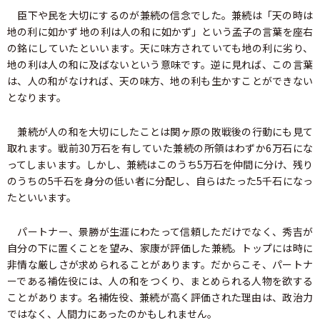
臣下や民を大切にするのが兼続の信念でした。兼続は「天の時は
地の利に如かず 地の利は人の和に如かず」という孟子の言葉を座右
の銘にしていたといいます。天に味方されていても地の利に劣り、
地の利は人の和に及ばないという意味です。逆に見れば、この言葉
は、人の和がなければ、天の味方、地の利も生かすことができない
となります。
兼続が人の和を大切にしたことは関ヶ原の敗戦後の行動にも見て
取れます。戦前30万石を有していた兼続の所領はわずか6万石にな
ってしまいます。しかし、兼続はこのうち5万石を仲間に分け、残り
のうちの5千石を身分の低い者に分配し、自らはたった5千石になっ
たといいます。
パートナー、景勝が生涯にわたって信頼しただけでなく、秀吉が
自分の下に置くことを望み、家康が評価した兼続。トップには時に
非情な厳しさが求められることがあります。だからこそ、パートナ
ーである補佐役には、人の和をつくり、まとめられる人物を欲する
ことがあります。名補佐役、兼続が高く評価された理由は、政治力
ではなく、人間力にあったのかもしれません。