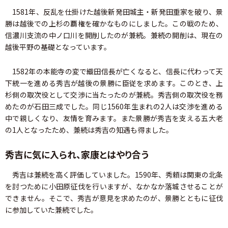
1581年、反乱を仕掛けた越後新発田城主・新発田重家を破り、景
勝は越後での上杉の覇権を確かなものにしました。この戦のため、
信濃川支流の中ノ口川を開削したのが兼続。兼続の開削は、現在の
越後平野の基礎となっています。
1582年の本能寺の変で織田信長が亡くなると、信長に代わって天
下統一を進める秀吉が越後の景勝に臣従を求めます。このとき、上
杉側の取次役として交渉に当たったのが兼続。秀吉側の取次役を務
めたのが石田三成でした。同じ1560年生まれの2人は交渉を進める
中で親しくなり、友情を育みます。また景勝が秀吉を支える五大老
の1人となったため、兼続は秀吉の知遇も得ました。
秀吉に気に入られ、家康とはやり合う
秀吉は兼続を高く評価していました。1590年、秀頼は関東の北条
を討つために小田原征伐を行いますが、なかなか落城させることが
できません。そこで、秀吉が意見を求めたのが、景勝とともに征伐
に参加していた兼続でした。