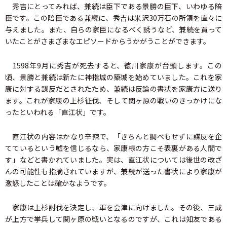
秀吉にとってみれば、兼続は臣下である景勝の臣下、いわゆる陪
臣です。この陪臣である兼続に、秀吉は米沢30万石の所領を直々に
与えました。また、自らの家臣になるべく誘うなど、兼続を買って
いたことがさまざまなエピソードからうかがうことができます。
1598年9月に秀吉が死去すると、徳川家康が台頭します。この
頃、景勝と兼続は新たに神指城の築城を始めていました。これを家
康に対する謀反だとされたため、兼続は反論の書状を家康方に送り
ます。これが家康の上杉征伐、そして関ヶ原の戦いのきっかけにな
ったといわれる「直江状」です。
直江状の内容はかなり辛辣で、「きちんと調べもせずに謀反を企
てているという嘘を信じるなら、家康様の方こそ表裏がある人間で
す」などと書かれていました。実は、直江状については後世の改ざ
んの可能性も指摘されていますが、兼続が送った書状により家康が
激怒したことは確かなようです。
家康は上杉討伐を決定し、軍を会津に向けました。その後、三成
が上方で挙兵して関ヶ原の戦いとなるのですが、これは知友である