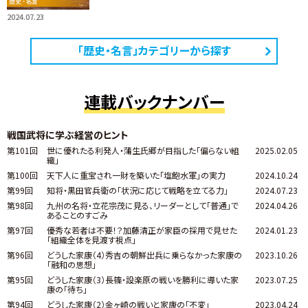
2024.07.23
「歴史・名言」カテゴリーから探す
連載バックナンバー
戦国武将に学ぶ経営のヒント
第101回
世に優れたる利発人・蒲生氏郷が目指した「偏らない組
2025.02.05
織」
第100回
天下人に重宝され一財を築いた「塩飽水軍」の実力
2024.10.24
第99回
知将・黒田官兵衛の「状況に応じて戦略を立てる力」
2024.07.23
第98回
九州の名将・立花宗茂に見る、リーダーとして「普通」で
2024.04.26
あることのすごみ
第97回
優秀な若者は不要！？加藤清正が家臣の採用で見せた
2024.01.23
「組織全体を見渡す視点」
第96回
どうした家康（4）秀吉の朝鮮出兵に乗らなかった家康の
2023.10.26
「融和の思想」
第95回
どうした家康（3）長篠・設楽原の戦いを勝利に導いた家
2023.07.25
康の「待ち」
第94回
どうした家康（2）金ヶ崎の戦いと家康の「不変」
2023.04.24