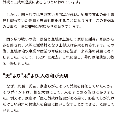
兼続と三成の連携によるものといわれています。
しかし、関ヶ原では三成率いる西軍が敗戦。奥州で東軍の最上義
光と戦っていた景勝と兼続も撤退することになります。この撤退戦
の見事な手際に兼続は家康から称賛を受けます。
関ヶ原の戦いの後、景勝と兼続は上洛して家康に謝罪。家康から
罪を許され、米沢に減移封となり上杉氏は存続を許されます。その
後、兼続は治水事業や産業の育成に力を注ぎ、米沢藩の発展に尽く
しました。そして、1620年に死去。これに際し、幕府は賭典銀50枚
を下賜しました。
"天"より"地"より、人の和が大切
なぜ、景勝、秀吉、家康らがこぞって兼続を評価していたのか。
そのポイントは、和を大切にして、人をまとめる能力にありまし
た。例えば、家康は「直江兼続は智勇がある男で、野蛮で心がたけ
だけしい奥州の諸浪人を自由に使いこなすことができる」と評して
いました。