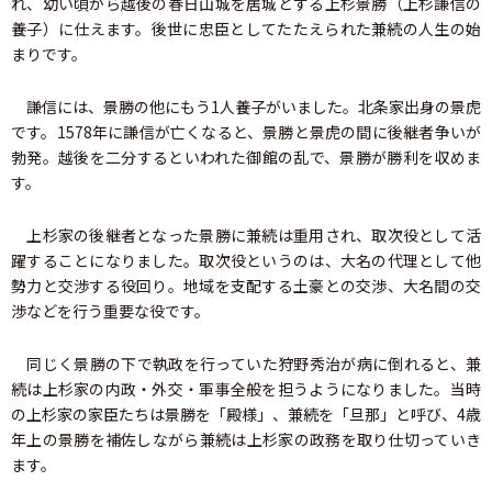
れ、幼い頃から越後の春日山城を居城とする上杉景勝（上杉謙信の
養子）に仕えます。後世に忠臣としてたたえられた兼続の人生の始
まりです。
謙信には、景勝の他にもう1人養子がいました。北条家出身の景虎
です。1578年に謙信が亡くなると、景勝と景虎の間に後継者争いが
勃発。越後を二分するといわれた御館の乱で、景勝が勝利を収めま
す。
上杉家の後継者となった景勝に兼続は重用され、取次役として活
躍することになりました。取次役というのは、大名の代理として他
勢力と交渉する役回り。地域を支配する土豪との交渉、大名間の交
渉などを行う重要な役です。
同じく景勝の下で執政を行っていた狩野秀治が病に倒れると、兼
続は上杉家の内政・外交・軍事全般を担うようになりました。当時
の上杉家の家臣たちは景勝を「殿様」、兼続を「旦那」と呼び、4歳
年上の景勝を補佐しながら兼続は上杉家の政務を取り仕切っていき
ます。