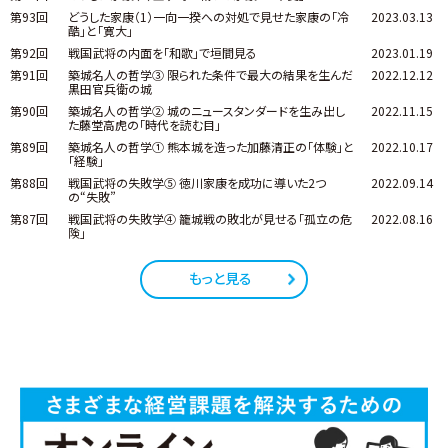
第93回
どうした家康（1）一向一揆への対処で見せた家康の「冷
2023.03.13
酷」と「寛大」
第92回
戦国武将の内面を「和歌」で垣間見る
2023.01.19
第91回
築城名人の哲学③ 限られた条件で最大の結果を生んだ
2022.12.12
黒田官兵衛の城
第90回
築城名人の哲学② 城のニュースタンダードを生み出し
2022.11.15
た藤堂高虎の「時代を読む目」
第89回
築城名人の哲学① 熊本城を造った加藤清正の「体験」と
2022.10.17
「経験」
第88回
戦国武将の失敗学⑤ 徳川家康を成功に導いた2つ
2022.09.14
の“失敗”
第87回
戦国武将の失敗学④ 籠城戦の敗北が見せる「孤立の危
2022.08.16
険」
もっと見る