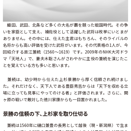
織田、武田、北条など多くの大名が覇を競った戦国時代。その争
いを家臣として支え、補佐役として活躍した武将は枚挙にいとまが
ありません。その中には、仕えた主君はもちろん、そのライバルの
名将からも高い評価を受けた武将がいます。その代表格の1人が、今
回紹介する直江兼続（1560～1619）です。2009年のNHK大河ドラ
マ「天地人」で、妻夫木聡さんがさわやかに主役の兼続を演じたこ
とを覚えている方も多いと思います。
兼続は、幼少時から仕えた上杉景勝から厚く信頼され続けまし
た。それだけなく、天下人である豊臣秀吉からは「天下を収める立
場に立っても見事にやってのける者」と評価されます。さらに、関
ヶ原の戦いで敵対した徳川家康からも一目置かれました。
景勝の信頼の下、上杉家を取り仕切る
兼続は1560年に樋口兼豊の長男として越後（現・新潟県）で生ま