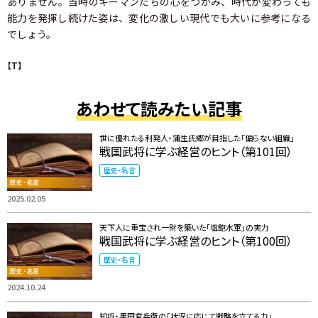
ありません。当時のキーマンたちの心をつかみ、時代が変わっても
能力を発揮し続けた姿は、変化の激しい現代でも大いに参考になる
でしょう。
【T】
あわせて読みたい記事
世に優れたる利発人・蒲生氏郷が目指した「偏らない組織」
戦国武将に学ぶ経営のヒント（第101回）
歴史・名言
2025.02.05
天下人に重宝され一財を築いた「塩飽水軍」の実力
戦国武将に学ぶ経営のヒント（第100回）
歴史・名言
2024.10.24
知将・黒田官兵衛の「状況に応じて戦略を立てる力」