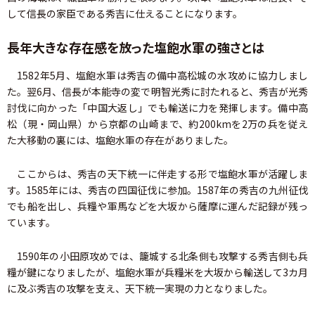
して信長の家臣である秀吉に仕えることになります。
長年大きな存在感を放った塩飽水軍の強さとは
1582年5月、塩飽水軍は秀吉の備中高松城の水攻めに協力しまし
た。翌6月、信長が本能寺の変で明智光秀に討たれると、秀吉が光秀
討伐に向かった「中国大返し」でも輸送に力を発揮します。備中高
松（現・岡山県）から京都の山崎まで、約200kmを2万の兵を従え
た大移動の裏には、塩飽水軍の存在がありました。
ここからは、秀吉の天下統一に伴走する形で塩飽水軍が活躍しま
す。1585年には、秀吉の四国征伐に参加。1587年の秀吉の九州征伐
でも船を出し、兵糧や軍馬などを大坂から薩摩に運んだ記録が残っ
ています。
1590年の小田原攻めでは、籠城する北条側も攻撃する秀吉側も兵
糧が鍵になりましたが、塩飽水軍が兵糧米を大坂から輸送して3カ月
に及ぶ秀吉の攻撃を支え、天下統一実現の力となりました。