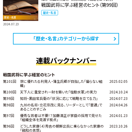
戦国武将に学ぶ経営のヒント（第99回）
歴史・名言
2024.07.23
「歴史・名言」カテゴリーから探す
連載バックナンバー
戦国武将に学ぶ経営のヒント
第101回
世に優れたる利発人・蒲生氏郷が目指した「偏らない組
2025.02.05
織」
第100回
天下人に重宝され一財を築いた「塩飽水軍」の実力
2024.10.24
第99回
知将・黒田官兵衛の「状況に応じて戦略を立てる力」
2024.07.23
第98回
九州の名将・立花宗茂に見る、リーダーとして「普通」で
2024.04.26
あることのすごみ
第97回
優秀な若者は不要！？加藤清正が家臣の採用で見せた
2024.01.23
「組織全体を見渡す視点」
第96回
どうした家康（4）秀吉の朝鮮出兵に乗らなかった家康の
2023.10.26
「融和の思想」