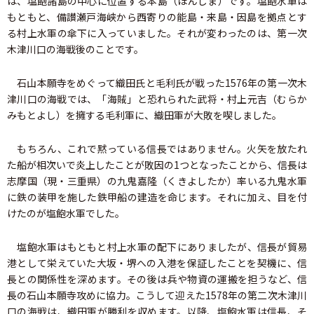
は、塩飽諸島の中心に位置する本島（ほんじま）です。塩飽水軍は
もともと、備讃瀬戸海峡から西寄りの能島・来島・因島を拠点とす
る村上水軍の傘下に入っていました。それが変わったのは、第一次
木津川口の海戦後のことです。
石山本願寺をめぐって織田氏と毛利氏が戦った1576年の第一次木
津川口の海戦では、「海賊」と恐れられた武将・村上元吉（むらか
みもとよし）を擁する毛利軍に、織田軍が大敗を喫しました。
もちろん、これで黙っている信長ではありません。火矢を放たれ
た船が相次いで炎上したことが敗因の1つとなったことから、信長は
志摩国（現・三重県）の九鬼嘉隆（くきよしたか）率いる九鬼水軍
に鉄の装甲を施した鉄甲船の建造を命じます。それに加え、目を付
けたのが塩飽水軍でした。
塩飽水軍はもともと村上水軍の配下にありましたが、信長が貿易
港として栄えていた大坂・堺への入港を保証したことを契機に、信
長との関係性を深めます。その後は兵や物資の運搬を担うなど、信
長の石山本願寺攻めに協力。こうして迎えた1578年の第二次木津川
口の海戦は、織田軍が勝利を収めます。以降、塩飽水軍は信長、そ