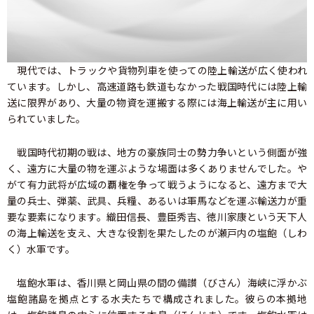
現代では、トラックや貨物列車を使っての陸上輸送が広く使われ
ています。しかし、高速道路も鉄道もなかった戦国時代には陸上輸
送に限界があり、大量の物資を運搬する際には海上輸送が主に用い
られていました。
戦国時代初期の戦は、地方の豪族同士の勢力争いという側面が強
く、遠方に大量の物を運ぶような場面は多くありませんでした。や
がて有力武将が広域の覇権を争って戦うようになると、遠方まで大
量の兵士、弾薬、武具、兵糧、あるいは軍馬などを運ぶ輸送力が重
要な要素になります。織田信長、豊臣秀吉、徳川家康という天下人
の海上輸送を支え、大きな役割を果たしたのが瀬戸内の塩飽（しわ
く）水軍です。
塩飽水軍は、香川県と岡山県の間の備讃（びさん）海峡に浮かぶ
塩飽諸島を拠点とする水夫たちで構成されました。彼らの本拠地