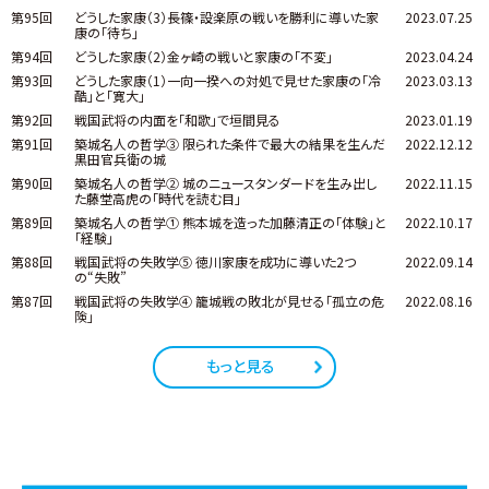
第95回
どうした家康（3）長篠・設楽原の戦いを勝利に導いた家
2023.07.25
康の「待ち」
第94回
どうした家康（2）金ヶ崎の戦いと家康の「不変」
2023.04.24
第93回
どうした家康（1）一向一揆への対処で見せた家康の「冷
2023.03.13
酷」と「寛大」
第92回
戦国武将の内面を「和歌」で垣間見る
2023.01.19
第91回
築城名人の哲学③ 限られた条件で最大の結果を生んだ
2022.12.12
黒田官兵衛の城
第90回
築城名人の哲学② 城のニュースタンダードを生み出し
2022.11.15
た藤堂高虎の「時代を読む目」
第89回
築城名人の哲学① 熊本城を造った加藤清正の「体験」と
2022.10.17
「経験」
第88回
戦国武将の失敗学⑤ 徳川家康を成功に導いた2つ
2022.09.14
の“失敗”
第87回
戦国武将の失敗学④ 籠城戦の敗北が見せる「孤立の危
2022.08.16
険」
もっと見る