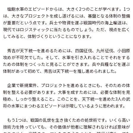
塩飽水軍のエピソードからは、大きく2つのことが学べます。1つ
は、大きなプロジェクトを成し遂げるには、基盤となる体制の整備
が重要だという点です。兵士や物資を運ぶ戦国時代の海上輸送は、
現代ではロジスティックに当たるものでしょう。ただ、視点を広く
してみると、体制づくりということになります。
秀吉が天下統一を進めるためには、四国征伐、九州征伐、小田原
攻めが不可欠でした。そして、水軍を引き入れることでそれをする
ための体制をつくったと見ることができます。兵や兵糧などを運ぶ
体制があって初めて、秀吉は天下統一を推し進められました。
企業で新規案件、プロジェクトを進めるときにも、そのための体
制を整える必要があります。大事を成すためには、必要な体制を見
極め、しっかり整えること。このことを、天下統一を進めた3人の武
将の水軍にまつわるエピソードは示唆しているように思われます。
もう1つは、戦国の乱世を生き抜くための処世術です。いくら高い
技術力を持っていても、その価値が他者に理解されなければ意味が