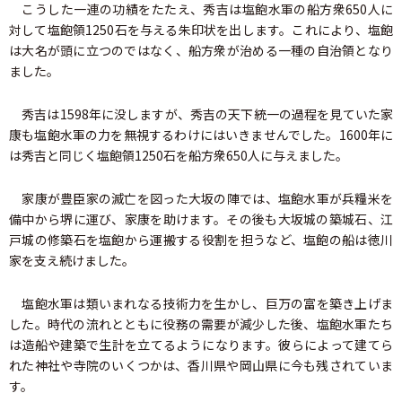
こうした一連の功績をたたえ、秀吉は塩飽水軍の船方衆650人に
対して塩飽領1250石を与える朱印状を出します。これにより、塩飽
は大名が頭に立つのではなく、船方衆が治める一種の自治領となり
ました。
秀吉は1598年に没しますが、秀吉の天下統一の過程を見ていた家
康も塩飽水軍の力を無視するわけにはいきませんでした。1600年に
は秀吉と同じく塩飽領1250石を船方衆650人に与えました。
家康が豊臣家の滅亡を図った大坂の陣では、塩飽水軍が兵糧米を
備中から堺に運び、家康を助けます。その後も大坂城の築城石、江
戸城の修築石を塩飽から運搬する役割を担うなど、塩飽の船は徳川
家を支え続けました。
塩飽水軍は類いまれなる技術力を生かし、巨万の富を築き上げま
した。時代の流れとともに役務の需要が減少した後、塩飽水軍たち
は造船や建築で生計を立てるようになります。彼らによって建てら
れた神社や寺院のいくつかは、香川県や岡山県に今も残されていま
す。