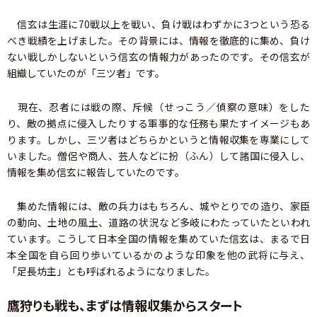
信玄は生涯に70戦以上を戦い、負け戦はわずかに3つという恐る
べき戦績を上げました。その背景には、情報を徹底的に集め、負け
ない戦しかしないという信玄の情報力があったのです。その信玄が
組織していたのが「三ツ者」です。
現在、忍者には戦の際、斥候（せっこう／偵察の意味）をした
り、敵の拠点に侵入したりする軍事的な任務も果たすイメージもあ
ります。しかし、三ツ者はどちらかというと情報収集を専業にして
いました。僧侶や商人、芸人などに扮（ふん）して諸国に侵入し、
情報を集め信玄に報告していたのです。
集めた情報には、敵の兵力はもちろん、城やとりでの造り、家臣
の動向、土地の風土、道路の状況など多岐にわたっていたといわれ
ています。こうして日本全国の情報を集めていた信玄は、まるで日
本全国を自ら回り歩いているかのような印象を他の武将に与え、
「足長坊主」とも呼ばれるようになりました。
鷹狩りも戦も、まずは情報収集からスタート