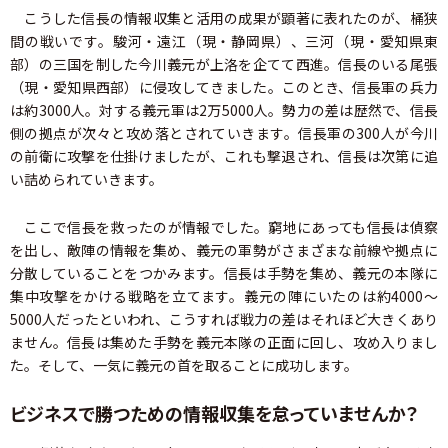
こうした信長の情報収集と活用の成果が顕著に表れたのが、桶狭
間の戦いです。駿河・遠江（現・静岡県）、三河（現・愛知県東
部）の三国を制した今川義元が上洛を企てて西進。信長のいる尾張
（現・愛知県西部）に侵攻してきました。このとき、信長軍の兵力
は約3000人。対する義元軍は2万5000人。勢力の差は歴然で、信長
側の拠点が次々と攻め落とされていきます。信長軍の300人が今川
の前衛に攻撃を仕掛けましたが、これも撃退され、信長は次第に追
い詰められていきます。
ここで信長を救ったのが情報でした。窮地にあっても信長は偵察
を出し、敵陣の情報を集め、義元の軍勢がさまざまな前線や拠点に
分散していることをつかみます。信長は手勢を集め、義元の本隊に
集中攻撃をかける戦略を立てます。義元の陣にいたのは約4000～
5000人だったといわれ、こうすれば戦力の差はそれほど大きくあり
ません。信長は集めた手勢を義元本隊の正面に回し、攻め入りまし
た。そして、一気に義元の首を取ることに成功します。
ビジネスで勝つための情報収集を怠っていませんか？