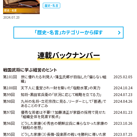
歴史・名言
2024.07.23
「歴史・名言」カテゴリーから探す
連載バックナンバー
戦国武将に学ぶ経営のヒント
第101回
世に優れたる利発人・蒲生氏郷が目指した「偏らない組
2025.02.05
織」
第100回
天下人に重宝され一財を築いた「塩飽水軍」の実力
2024.10.24
第99回
知将・黒田官兵衛の「状況に応じて戦略を立てる力」
2024.07.23
第98回
九州の名将・立花宗茂に見る、リーダーとして「普通」で
2024.04.26
あることのすごみ
第97回
優秀な若者は不要！？加藤清正が家臣の採用で見せた
2024.01.23
「組織全体を見渡す視点」
第96回
どうした家康（4）秀吉の朝鮮出兵に乗らなかった家康の
2023.10.26
「融和の思想」
第95回
どうした家康（3）長篠・設楽原の戦いを勝利に導いた家
2023.07.25