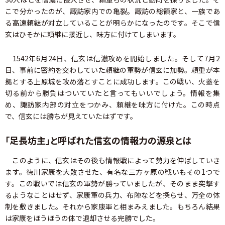
こで分かったのが、諏訪家内での亀裂。諏訪の総領家と、一族であ
る高遠頼継が対立していることが明らかになったのです。そこで信
玄はひそかに頼継に接近し、味方に付けてしまいます。
1542年6月24日、信玄は信濃攻めを開始しました。そして7月2
日、事前に密約を交わしていた頼継の軍勢が信玄に加勢。頼重が本
拠とする上原城を攻め落とすことに成功します。この戦い、火蓋を
切る前から勝負はついていたと言ってもいいでしょう。情報を集
め、諏訪家内部の対立をつかみ、頼継を味方に付けた。この時点
で、信玄には勝ちが見えていたはずです。
「足長坊主」と呼ばれた信玄の情報力の源泉とは
このように、信玄はその後も情報戦によって勢力を伸ばしていき
ます。徳川家康を大敗させた、有名な三方ヶ原の戦いもその1つで
す。この戦いでは信玄の軍勢が勝っていましたが、そのまま突撃す
るようなことはせず、家康軍の兵力、布陣などを探らせ、万全の体
制を敷きました。それから家康軍と相まみえました。もちろん結果
は家康をほうほうの体で退却させる完勝でした。