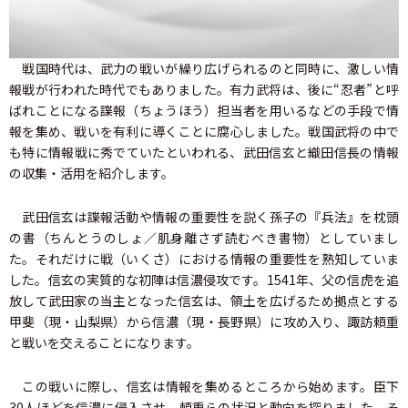
戦国時代は、武力の戦いが繰り広げられるのと同時に、激しい情
報戦が行われた時代でもありました。有力武将は、後に“忍者”と呼
ばれことになる諜報（ちょうほう）担当者を用いるなどの手段で情
報を集め、戦いを有利に導くことに腐心しました。戦国武将の中で
も特に情報戦に秀でていたといわれる、武田信玄と織田信長の情報
の収集・活用を紹介します。
武田信玄は諜報活動や情報の重要性を説く孫子の『兵法』を枕頭
の書（ちんとうのしょ／肌身離さず読むべき書物）としていまし
た。それだけに戦（いくさ）における情報の重要性を熟知していま
した。信玄の実質的な初陣は信濃侵攻です。1541年、父の信虎を追
放して武田家の当主となった信玄は、領土を広げるため拠点とする
甲斐（現・山梨県）から信濃（現・長野県）に攻め入り、諏訪頼重
と戦いを交えることになります。
この戦いに際し、信玄は情報を集めるところから始めます。臣下
30人ほどを信濃に侵入させ、頼重らの状況と動向を探りました。そ