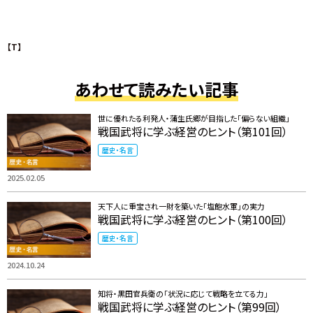
【T】
あわせて読みたい記事
世に優れたる利発人・蒲生氏郷が目指した「偏らない組織」
戦国武将に学ぶ経営のヒント（第101回）
歴史・名言
2025.02.05
天下人に重宝され一財を築いた「塩飽水軍」の実力
戦国武将に学ぶ経営のヒント（第100回）
歴史・名言
2024.10.24
知将・黒田官兵衛の「状況に応じて戦略を立てる力」
戦国武将に学ぶ経営のヒント（第99回）