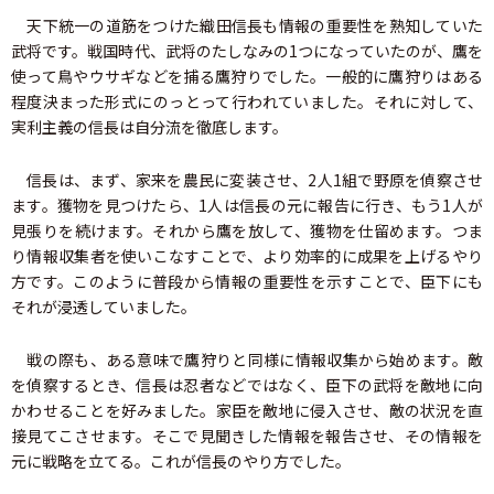
天下統一の道筋をつけた織田信長も情報の重要性を熟知していた
武将です。戦国時代、武将のたしなみの1つになっていたのが、鷹を
使って鳥やウサギなどを捕る鷹狩りでした。一般的に鷹狩りはある
程度決まった形式にのっとって行われていました。それに対して、
実利主義の信長は自分流を徹底します。
信長は、まず、家来を農民に変装させ、2人1組で野原を偵察させ
ます。獲物を見つけたら、1人は信長の元に報告に行き、もう1人が
見張りを続けます。それから鷹を放して、獲物を仕留めます。つま
り情報収集者を使いこなすことで、より効率的に成果を上げるやり
方です。このように普段から情報の重要性を示すことで、臣下にも
それが浸透していました。
戦の際も、ある意味で鷹狩りと同様に情報収集から始めます。敵
を偵察するとき、信長は忍者などではなく、臣下の武将を敵地に向
かわせることを好みました。家臣を敵地に侵入させ、敵の状況を直
接見てこさせます。そこで見聞きした情報を報告させ、その情報を
元に戦略を立てる。これが信長のやり方でした。