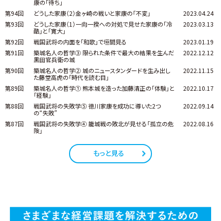
康の「待ち」
第94回
どうした家康（2）金ヶ崎の戦いと家康の「不変」
2023.04.24
第93回
どうした家康（1）一向一揆への対処で見せた家康の「冷
2023.03.13
酷」と「寛大」
第92回
戦国武将の内面を「和歌」で垣間見る
2023.01.19
第91回
築城名人の哲学③ 限られた条件で最大の結果を生んだ
2022.12.12
黒田官兵衛の城
第90回
築城名人の哲学② 城のニュースタンダードを生み出し
2022.11.15
た藤堂高虎の「時代を読む目」
第89回
築城名人の哲学① 熊本城を造った加藤清正の「体験」と
2022.10.17
「経験」
第88回
戦国武将の失敗学⑤ 徳川家康を成功に導いた2つ
2022.09.14
の“失敗”
第87回
戦国武将の失敗学④ 籠城戦の敗北が見せる「孤立の危
2022.08.16
険」
もっと見る