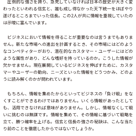
圧倒的な強さを誇り、急死していなければ日本の歴史が大きく変
わったといわれる信玄と、誰も成し得なかった天下統一をほぼやり
遂げるところまでいった信長。この2人が共に情報を重視していたの
は示唆に富んでいます。
ビジネスにおいて情報を得ることが重要なのは言うまでもありま
せん。新たな市場への進出を計画するとき、その市場にはどのよう
なコンペティターがおり、潜在的なカスタマー・ユーザーにはどの
ような属性があり、どんな嗜好を持っているのか。こうした情報が
欠かせません。現在展開しているビジネスを伸ばすために、カスタ
マーやユーザーの動向、ニーズといった情報をどうつかみ、どのよ
うに読み解くのかが問われています。
もちろん、情報を集めたからといってビジネスの「負け戦」をな
くすことができるわけではありません。いくら情報があったとして
も、活用できなければ意味がありません。しかし、情報なくして戦
いに挑むのは無謀です。情報を集めて、その情報に基づいて戦略を
立て、勝つ確率を上げる。信玄と信長の強さの秘訣は、こんな当た
り前のことを徹底したからではないでしょうか。