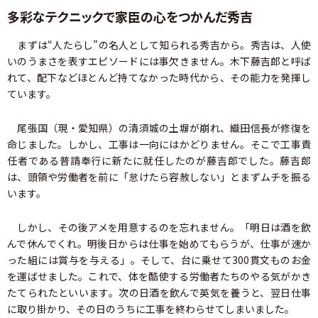
多彩なテクニックで家臣の心をつかんだ秀吉
まずは“人たらし”の名人として知られる秀吉から。秀吉は、人使
いのうまさを表すエピソードには事欠きません。木下藤吉郎と呼ば
れて、配下などほとんど持てなかった時代から、その能力を発揮し
ています。
尾張国（現・愛知県）の清須城の土塀が崩れ、織田信長が修復を
命じました。しかし、工事は一向にはかどりません。そこで工事責
任者である普請奉行に新たに就任したのが藤吉郎でした。藤吉郎
は、頭領や労働者を前に「怠けたら容赦しない」とまずムチを振る
います。
しかし、その後アメを用意するのを忘れません。「明日は酒を飲
んで休んでくれ。明後日からは仕事を始めてもらうが、仕事が速か
った組には賞与を与える」。そして、台に乗せて300貫文ものお金
を運ばせました。これで、体を酷使する労働者たちのやる気がかき
たてられたといいます。次の日酒を飲んで英気を養うと、翌日仕事
に取り掛かり、その日のうちに工事を終わらせてしまいました。