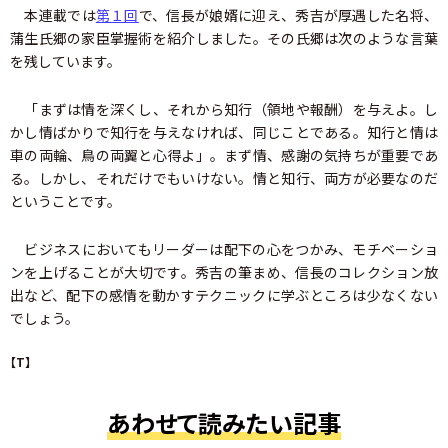
本連載では
第１回
で、信長が娘婿に迎え、秀吉が厚遇した名将、
蒲生氏郷の家臣掌握術を紹介しました。その氏郷は次のような言葉
を残しています。
「まずは情を深くし、それから知行（領地や報酬）を与えよ。し
かし情ばかりで知行を与えなければ、同じことである。知行と情は
車の両輪、鳥の両翼と心得よ」。まず情、感謝の気持ちが重要であ
る。しかし、それだけでもいけない。情と知行、両方が必要なのだ
ということです。
ビジネスにおいてもリーダーは配下の心をつかみ、モチベーショ
ンを上げることが大切です。秀吉の筆まめ、信長のコレクション放
出など、配下の感情を動かすテクニックに学ぶところは少なくない
でしょう。
【T】
あわせて読みたい記事