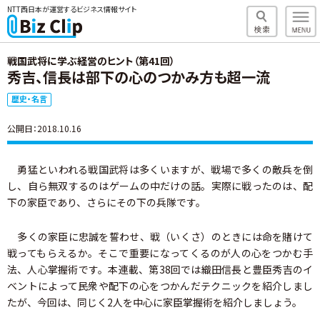
NTT西日本が運営するビジネス情報サイト
戦国武将に学ぶ経営のヒント（第41回）
秀吉、信長は部下の心のつかみ方も超一流
歴史・名言
公開日：2018.10.16
勇猛といわれる戦国武将は多くいますが、戦場で多くの敵兵を倒
し、自ら無双するのはゲームの中だけの話。実際に戦ったのは、配
下の家臣であり、さらにその下の兵隊です。
多くの家臣に忠誠を誓わせ、戦（いくさ）のときには命を賭けて
戦ってもらえるか。そこで重要になってくるのが人の心をつかむ手
法、人心掌握術です。本連載、第38回では織田信長と豊臣秀吉のイ
ベントによって民衆や配下の心をつかんだテクニックを紹介しまし
たが、今回は、同じく2人を中心に家臣掌握術を紹介しましょう。