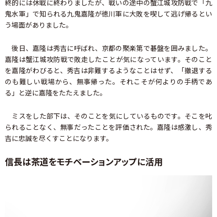
終的には休戦に終わりましたが、戦いの途中の蟹江城攻防戦で「九
鬼水軍」で知られる九鬼嘉隆が徳川軍に大敗を喫して逃げ帰るとい
う場面がありました。
後日、嘉隆は秀吉に呼ばれ、京都の聚楽第で碁盤を囲みました。
嘉隆は蟹江城攻防戦で敗走したことが気になっています。そのこと
を嘉隆がわびると、秀吉は非難するようなことはせず、「撤退する
のも難しい戦場から、無事帰った。それこそが何よりの手柄であ
る」と逆に嘉隆をたたえました。
ミスをした部下は、そのことを気にしているものです。そこを叱
られることなく、無事だったことを評価された。嘉隆は感激し、秀
吉に忠誠を尽くすことになります。
信長は茶道をモチベーションアップに活用