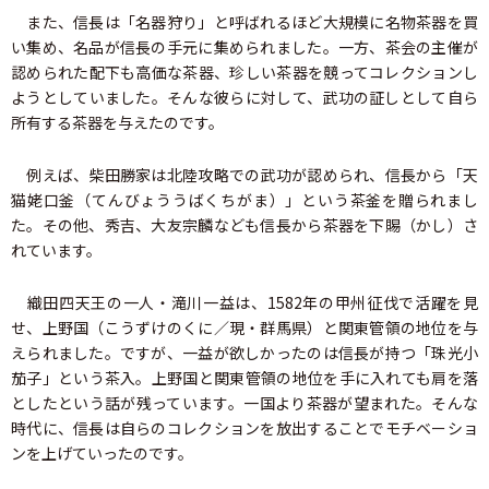
また、信長は「名器狩り」と呼ばれるほど大規模に名物茶器を買
い集め、名品が信長の手元に集められました。一方、茶会の主催が
認められた配下も高価な茶器、珍しい茶器を競ってコレクションし
ようとしていました。そんな彼らに対して、武功の証しとして自ら
所有する茶器を与えたのです。
例えば、柴田勝家は北陸攻略での武功が認められ、信長から「天
猫姥口釜（てんびょううばくちがま）」という茶釜を贈られまし
た。その他、秀吉、大友宗麟なども信長から茶器を下賜（かし）さ
れています。
織田四天王の一人・滝川一益は、1582年の甲州征伐で活躍を見
せ、上野国（こうずけのくに／現・群馬県）と関東管領の地位を与
えられました。ですが、一益が欲しかったのは信長が持つ「珠光小
茄子」という茶入。上野国と関東管領の地位を手に入れても肩を落
としたという話が残っています。一国より茶器が望まれた。そんな
時代に、信長は自らのコレクションを放出することでモチベーショ
ンを上げていったのです。