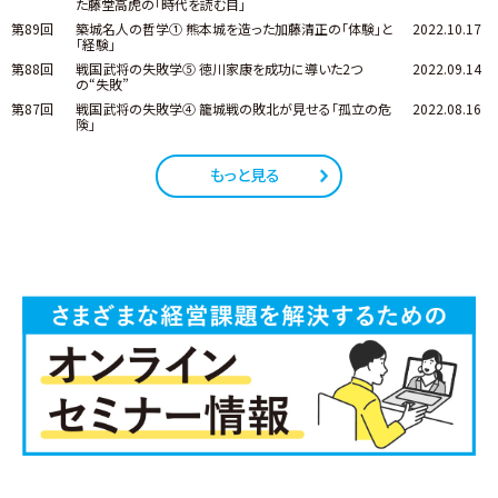
た藤堂高虎の「時代を読む目」
第89回
築城名人の哲学① 熊本城を造った加藤清正の「体験」と
2022.10.17
「経験」
第88回
戦国武将の失敗学⑤ 徳川家康を成功に導いた2つ
2022.09.14
の“失敗”
第87回
戦国武将の失敗学④ 籠城戦の敗北が見せる「孤立の危
2022.08.16
険」
もっと見る