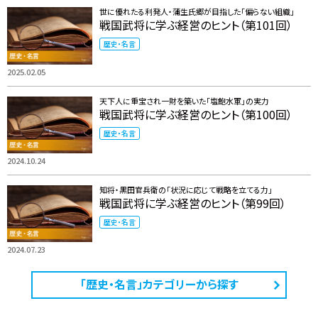
世に優れたる利発人・蒲生氏郷が目指した「偏らない組織」
戦国武将に学ぶ経営のヒント（第101回）
歴史・名言
2025.02.05
天下人に重宝され一財を築いた「塩飽水軍」の実力
戦国武将に学ぶ経営のヒント（第100回）
歴史・名言
2024.10.24
知将・黒田官兵衛の「状況に応じて戦略を立てる力」
戦国武将に学ぶ経営のヒント（第99回）
歴史・名言
2024.07.23
「歴史・名言」カテゴリーから探す