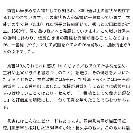
秀吉は筆まめな人物としても知られ、8000通以上の書状が現存す
るといわれています。この書状も人心掌握に一役買っています。本
能寺の変で斃（たお）れた信長の後継問題で、秀吉と柴田勝家が対
立。1583年、賤ヶ岳の戦いへと発展していきます。この戦いは秀吉
の勝利に終わり、信長亡き後の覇権を秀吉が握ることになります
が、一番槍（やり）として武勲を立てたのが福島政則、加藤清正ら9
人の臣下でした。
秀吉は9人それぞれに感状（かんじょう／戦で立てた手柄を褒め、
主君や上官が与える書きつけのこと）を送り、その働きを大いにた
たえるとともに、福島政則には5千石、加藤清正ら8人には3千石の
恩賞を与える旨を記しました。武将が恩賞を与えるときに感状を出
すのは珍しいことではありませんが、「一番槍としての働き比類な
し」と評価点を明確にし、十分な恩賞を与えたことで心をつかみま
す。
秀吉にはこんなエピソードもあります。羽柴秀吉軍が織田信雄・
徳川家康軍と相対した1584年の小牧・長久手の戦い。この戦いは最