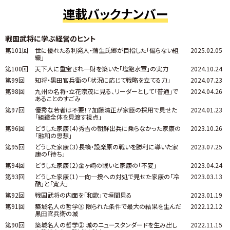
連載バックナンバー
戦国武将に学ぶ経営のヒント
第101回
世に優れたる利発人・蒲生氏郷が目指した「偏らない組
2025.02.05
織」
第100回
天下人に重宝され一財を築いた「塩飽水軍」の実力
2024.10.24
第99回
知将・黒田官兵衛の「状況に応じて戦略を立てる力」
2024.07.23
第98回
九州の名将・立花宗茂に見る、リーダーとして「普通」で
2024.04.26
あることのすごみ
第97回
優秀な若者は不要！？加藤清正が家臣の採用で見せた
2024.01.23
「組織全体を見渡す視点」
第96回
どうした家康（4）秀吉の朝鮮出兵に乗らなかった家康の
2023.10.26
「融和の思想」
第95回
どうした家康（3）長篠・設楽原の戦いを勝利に導いた家
2023.07.25
康の「待ち」
第94回
どうした家康（2）金ヶ崎の戦いと家康の「不変」
2023.04.24
第93回
どうした家康（1）一向一揆への対処で見せた家康の「冷
2023.03.13
酷」と「寛大」
第92回
戦国武将の内面を「和歌」で垣間見る
2023.01.19
第91回
築城名人の哲学③ 限られた条件で最大の結果を生んだ
2022.12.12
黒田官兵衛の城
第90回
築城名人の哲学② 城のニュースタンダードを生み出し
2022.11.15