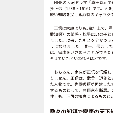
NHKの大河ドラマ『真田丸』で
多正信（1538〜1616）です
鋭い知略を授ける独特のキャラク
正信は家康よりも5歳年上で、重
愛知県）の武将・松平広忠の子と
ました。以来、たもとを分かつ時
うになりました。唯一、帯刀した
は、家康をいさめることができた
考えていたといわれるほどです。
もちろん、家康が正信を信頼して
りません。正信は、武骨一辺倒と
た人物です。豊臣秀頼が再建した
するものとして、豊臣家を断罪。
件」も、正信の知恵によるものと
数々の知謀で家康の天下