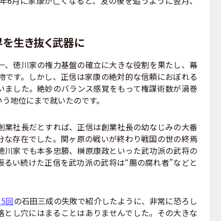
6年6月に家康が亡くなると、友の後を追うように翌月、
界を生き抜く武器に
、徳川家の権力基盤の確立に大きな役割を果たし、幕
物です。しかし、正信は家康の絶対的な信頼におぼれる
いました。絶妙のバランス感覚をもって権謀術数が渦巻
いう地位にまで就いたのです。
業社長だとすれば、正信は創業社長の幼なじみの大番
分な存在でした。関ヶ原の戦いが終わり戦国の世の終焉
徳川家でも本多忠勝、榊原康政といった武功派の武将の
振るい続けた正信を武功派の武将は“腸の腐れ者”などと
5回
の石田三成の失敗で紹介したように、非常に恐ろし
落とし穴にはまることはありませんでした。その大きな