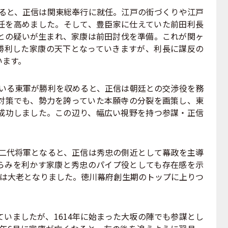
なると、正信は関東総奉行に就任。江戸の街づくりや江戸
任を高めました。そして、豊臣家に仕えていた前田利長
との疑いが生まれ、家康は前田討伐を準備。これが関ヶ
勝利した家康の天下となっていきますが、利長に謀反の
います。
率いる東軍が勝利を収めると、正信は朝廷との交渉役を務
対策でも、勢力を誇っていた本願寺の分裂を画策し、東
成功しました。この辺り、幅広い視野を持つ参謀・正信
。
が二代将軍となると、正信は秀忠の側近として幕政を主導
らみを利かす家康と秀忠のパイプ役としても存在感を示
0年には大老となりました。徳川幕府創生期のトップに上りつ
いましたが、1614年に始まった大坂の陣でも参謀とし