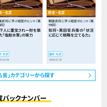
国武将に学ぶ経営のヒント（第
戦国武将に学ぶ経営のヒント（第
0回）
99回）
下人に重宝され一財を築
知将・黒田官兵衛の「状況
た「塩飽水軍」の実力
に応じて戦略を立てる力」
史・名言
歴史・名言
4.10.24
2024.07.23
名言」カテゴリーから探す
載バックナンバー