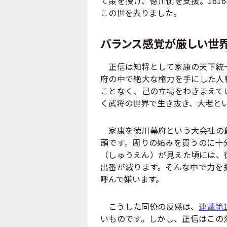
て策を授け、徳川側を支援。161
この世を去りました。
バランス感覚が厳しい世
正信は知将として家康の天下統一
府の中で絶大な権力を手にした人
ことなく、己の立場をわきまえて
く武将の世界で生き抜き、大老と
家康を徳川幕府という大会社の創
頭です。周りの妬みを買うのに十
（しゅうえん）が見えた頃には、
出番が減ります。そんな中で力を
呼んで嫌います。
こうした同僚の反感は、
連載第1
いものです。しかし、正信はこの