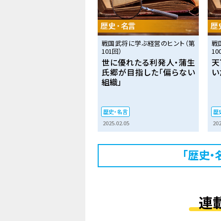
戦国武将に学ぶ経営のヒント（第
戦
101回）
10
世に優れたる利発人・蒲生
天
氏郷が目指した「偏らない
い
組織」
歴史・名言
歴
2025.02.05
202
「歴史・
連