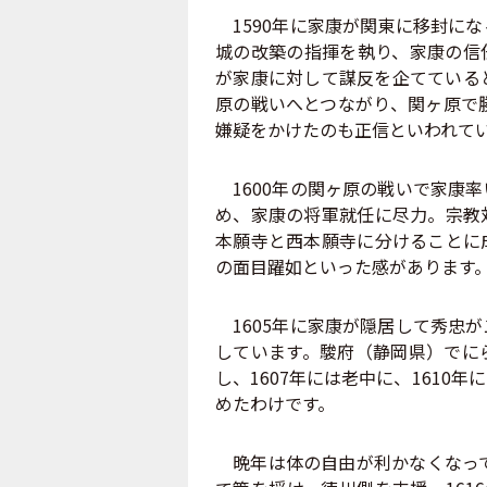
1590年に家康が関東に移封に
城の改築の指揮を執り、家康の信
が家康に対して謀反を企てている
原の戦いへとつながり、関ヶ原で
嫌疑をかけたのも正信といわれて
1600年の関ヶ原の戦いで家康
め、家康の将軍就任に尽力。宗教
本願寺と西本願寺に分けることに
の面目躍如といった感があります
1605年に家康が隠居して秀忠
しています。駿府（静岡県）でに
し、1607年には老中に、161
めたわけです。
晩年は体の自由が利かなくなって