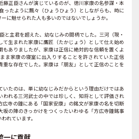
近藤正臣さんが演じているのが、徳川家康の名参謀・本
。人を食ったように飄々（ひょうひょう）としながらも、時に
ターに魅せられた人も多いのではないでしょうか。
臣と主君を超えた、幼なじみの間柄でした。三河（現・
して生まれた家康に鷹匠（たかじょう）として仕え始め
期もありましたが、家康は正信に絶対的な信頼を置くよ
まま家康の寝室に出入りすることを許されていた正信
貴重な存在でした。家康は「朋友」として正信のことを
いたのは、単に幼なじみだからという理由だけではあ
いわれる三河武士の中では珍しく、知将として評価され
方広寺の鐘にある「国家安康」の銘文が家康の名を切断
大坂の陣のきっかけをつくったいわゆる「方広寺鐘銘事
いわれています。
統一に貢献