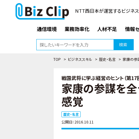
NTT西日本が運営するビジネス
通信環境
業務効率化
人材不足
情報セ
検索
TOP
>
ビジネススキル
>
歴史・名言
>
家康の参
戦国武将に学ぶ経営のヒント（第17
家康の参謀を全
感覚
歴史・名言
公開日：2016.10.11