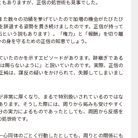
ともありますが、正信の処世術も見事でした。
た数々の功績を挙げていたので加増の機会がたびたび
を辞退する姿勢を貫き続けましたのです。正信が持って
万石という説もあります）。「権力」と「報酬」を切り離
分の身を守るための正信の知恵でしょう。
いたのかを示すエピソードがあります。跡継ぎである
上は賜らないように」と説いていたのです。実際、正信の
た正純は、謀反の疑いをかけられて、失脚してしまいまし
非常に厚くなり、まるで特別扱いされているのではな
あります。そうした際には、周りから妬みも受けやすく
分の実力によるものであったとしても、周囲から反感を
の処世術です。
心同体のごとく行動したとしても、周りとの関係にも