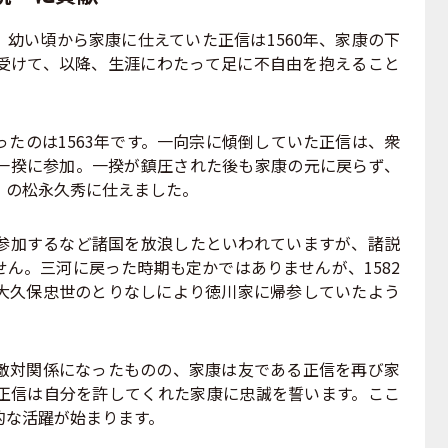
幼い頃から家康に仕えていた正信は1560年、家康の下
受けて、以降、生涯にわたって足に不自由を抱えること
たのは1563年です。一向宗に傾倒していた正信は、衆
一揆に参加。一揆が鎮圧された後も家康の元に戻らず、
）の松永久秀に仕えました。
加するなど諸国を放浪したといわれていますが、諸説
ん。三河に戻った時期も定かではありませんが、1582
大久保忠世のとりなしにより徳川家に帰参していたよう
対関係になったものの、家康は友である正信を再び家
正信は自分を許してくれた家康に忠誠を誓います。ここ
的な活躍が始まります。