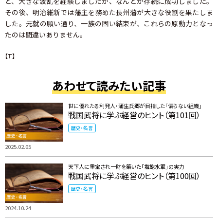
ど、大きな波乱を経験しましたが、なんとか存続に成功しました。
その後、明治維新では藩主を務めた長州藩が大きな役割を果たしま
した。元就の願い通り、一族の固い結束が、これらの原動力となっ
たのは間違いありません。
【T】
あわせて読みたい記事
世に優れたる利発人・蒲生氏郷が目指した「偏らない組織」
戦国武将に学ぶ経営のヒント（第101回）
歴史・名言
2025.02.05
天下人に重宝され一財を築いた「塩飽水軍」の実力
戦国武将に学ぶ経営のヒント（第100回）
歴史・名言
2024.10.24