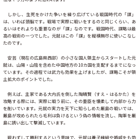
しかし、生死をかけた争いを繰り広げている戦国時代の「謀」
は、いわば頭脳です。戦場で実際に戦いをするのと同じくらい、あ
るいはそれよりも重要なのが「謀」なのです。戦国時代、謀略は最
高の戦術の一つでした。元就はこの「謀」を縦横無尽に使いこなし
たのです。
安芸（現在の広島県西部）の小さな国人領主からスタートした元
就は、山陽・山陰を含めた中国地方の10カ国を支配するまでになっ
ています。その過程では武力も効果を上げましたが、謀略こそが領
土拡大のポイントでした。
例えば、主家である大内氏を倒した陶晴賢（すえ・はるかた）を
攻略する際には、実際に戦う前に、その重臣を懐柔して内部から力
を削いでいます。元就の実力を天下に知らしめた厳島の戦いでは、
厳島が攻められたら毛利は負けるという偽の情報を流し、陶軍を厳
島に誘い出して撃滅しています。
戦わずして勝利するという意味で、元就は養子縁組や婚戚をも効