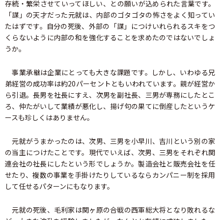
存続・繁栄させていってほしい、との願いが込められた言葉です。
「謀」の天才だった元就は、内部のゴタゴタの怖さをよく知ってい
たはずです。自分の死後、外部の「謀」につけいれられるスキをつ
くらないように内部の和を強化することを求めたのではないでしょ
うか。
事業承継は企業にとっても大きな課題です。しかし、いわゆる兄
弟経営の成功率は約20パーセントともいわれています。親が経営か
ら引退。長男を社長にすえ、次男を副社長、三男が専務にしたとこ
ろ、仲たがいして業績が悪化し、揚げ句の果てに倒産したというケ
ースも珍しくはありません。
元就がうまかったのは、次男、三男を小早川、吉川という別の家
の当主につけたことです。現代でいえば、次男、三男をそれぞれ関
連会社の社長にしたという形でしょうか。製造会社と販売会社を任
せたり、複数の事業を手掛けたりしているならカンパニー制を採用
して任せるパターンにもなります。
元就の死後、毛利家は関ヶ原の合戦の西軍総大将となり敗れるな