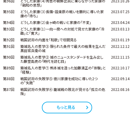
第96回
どうした家康（4）秀吉の朝鮮出兵に乗らなかった家康の
2023.10.26
「融和の思想」
第95回
どうした家康（3）長篠・設楽原の戦いを勝利に導いた家
2023.07.25
康の「待ち」
第94回
どうした家康（2）金ヶ崎の戦いと家康の「不変」
2023.04.24
第93回
どうした家康（1）一向一揆への対処で見せた家康の「冷
2023.03.13
酷」と「寛大」
第92回
戦国武将の内面を「和歌」で垣間見る
2023.01.19
第91回
築城名人の哲学③ 限られた条件で最大の結果を生んだ
2022.12.12
黒田官兵衛の城
第90回
築城名人の哲学② 城のニュースタンダードを生み出し
2022.11.15
た藤堂高虎の「時代を読む目」
第89回
築城名人の哲学① 熊本城を造った加藤清正の「体験」と
2022.10.17
「経験」
第88回
戦国武将の失敗学⑤ 徳川家康を成功に導いた2つ
2022.09.14
の“失敗”
第87回
戦国武将の失敗学④ 籠城戦の敗北が見せる「孤立の危
2022.08.16
険」
もっと見る