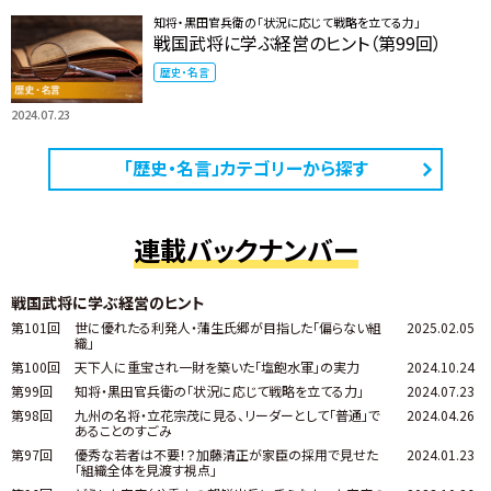
知将・黒田官兵衛の「状況に応じて戦略を立てる力」
戦国武将に学ぶ経営のヒント（第99回）
歴史・名言
2024.07.23
「歴史・名言」カテゴリーから探す
連載バックナンバー
戦国武将に学ぶ経営のヒント
第101回
世に優れたる利発人・蒲生氏郷が目指した「偏らない組
2025.02.05
織」
第100回
天下人に重宝され一財を築いた「塩飽水軍」の実力
2024.10.24
第99回
知将・黒田官兵衛の「状況に応じて戦略を立てる力」
2024.07.23
第98回
九州の名将・立花宗茂に見る、リーダーとして「普通」で
2024.04.26
あることのすごみ
第97回
優秀な若者は不要！？加藤清正が家臣の採用で見せた
2024.01.23
「組織全体を見渡す視点」