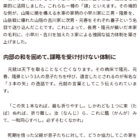
果的に活用しました。これらも一種の「謀」といえます。その端的
な例が、山陽に拠を構える水軍の家柄の小早川家に三男・隆景を、
山岳戦に優れた山陰の吉川家に次男・元春をそれぞれ養子という名
目で送り込んだことです。これによって、長男・隆元が継いだ本家
の毛利に、小早川・吉川を加えた３家による強固な協力体制を築き
上げました。
内部の和を固めて、謀略を受け付けない体制に
元就は天下を取ることなく亡くなります。その病床で隆元、元
春、隆景という3人の息子たちを呼び、遺言したとされるのが有名な
「３本の矢」の逸話です。元就の言葉としてこう伝えられていま
す。
「この矢１本なれば、最も折りやすし。しかれども１つに束（た
ば）ぬれば、折り難し。汝（なんじ）ら、これに鑑（かんが）み
て、一和同心すべし。必ずそむくなかれ」
死期を悟った父親が息子たちに対して、どうか協力してこの家を