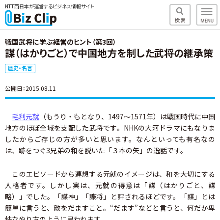
NTT西日本が運営するビジネス情報サイト
戦国武将に学ぶ経営のヒント（第3回）
謀（はかりごと）で中国地方を制した武将の継承策
歴史・名言
公開日：2015.08.11
毛利元就
（もうり・もとなり、1497～1571年）は戦国時代に中国
地方のほぼ全域を支配した武将です。NHKの大河ドラマにもなりま
したからご存じの方が多いと思います。なんといっても有名なの
は、跡をつぐ3兄弟の和を説いた「３本の矢」の逸話です。
このエピソードから連想する元就のイメージは、和を大切にする
人格者です。しかし実は、元就の得意は「謀（はかりごと、謀
略）」でした。「謀神」「諜将」と評されるほどです。「謀」とは
簡単に言うと、敵をだますこと。“だます”などと言うと、何だか卑
怯なやり方のように思われます。