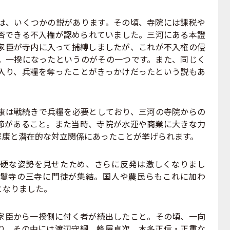
、いくつかの説があります。その頃、寺院には課税や
否できる不入権が認められていました。三河にある本證
家臣が寺内に入って捕縛しましたが、これが不入権の侵
。一揆になったというのがその一つです。また、同じく
入り、兵糧を奪ったことがきっかけだったという説もあ
は戦続きで兵糧を必要としており、三河の寺院からの
節があること。また当時、寺院が水運や商業に大きな力
家康と潜在的な対立関係にあったことが挙げられます。
硬な姿勢を見せたため、さらに反発は激しくなりまし
鬘寺の三寺に門徒が集結。国人や農民らもこれに加わ
となりました。
臣から一揆側に付く者が続出したこと。その頃、一向
り、その中には渡辺守綱、蜂屋貞次、本多正信・正重な