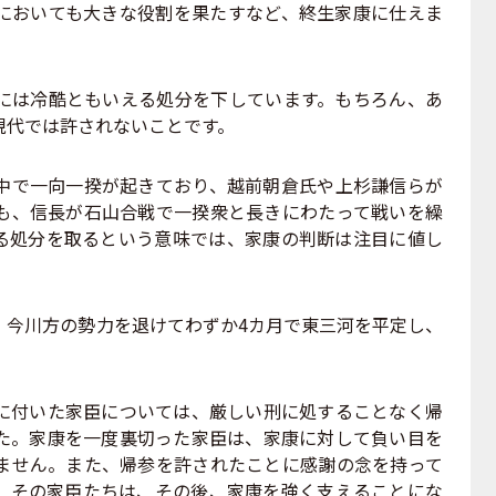
においても大きな役割を果たすなど、終生家康に仕えま
は冷酷ともいえる処分を下しています。もちろん、あ
現代では許されないことです。
で一向一揆が起きており、越前朝倉氏や上杉謙信らが
も、信長が石山合戦で一揆衆と長きにわたって戦いを繰
る処分を取るという意味では、家康の判断は注目に値し
今川方の勢力を退けてわずか4カ月で東三河を平定し、
付いた家臣については、厳しい刑に処することなく帰
た。家康を一度裏切った家臣は、家康に対して負い目を
ません。また、帰参を許されたことに感謝の念を持って
。その家臣たちは、その後、家康を強く支えることにな