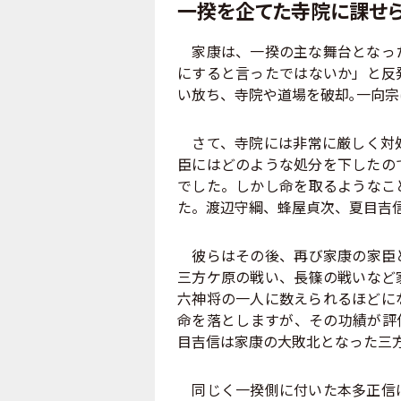
一揆を企てた寺院に課せ
家康は、一揆の主な舞台となった
にすると言ったではないか」と反
い放ち、寺院や道場を破却｡一向宗
さて、寺院には非常に厳しく対処
臣にはどのような処分を下したの
でした。しかし命を取るようなこ
た。渡辺守綱、蜂屋貞次、夏目吉
彼らはその後、再び家康の家臣と
三方ケ原の戦い、長篠の戦いなど
六神将の一人に数えられるほどに
命を落としますが、その功績が評
目吉信は家康の大敗北となった三
同じく一揆側に付いた本多正信は