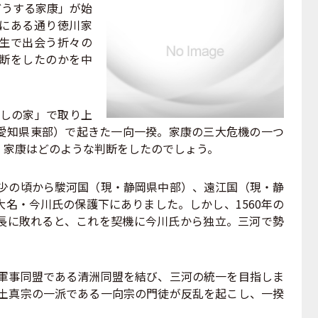
どうする家康」が始
にある通り徳川家
生で出会う折々の
断をしたのかを中
わしの家」で取り上
愛知県東部）で起きた一向一揆。家康の三大危機の一つ
、家康はどのような判断をしたのでしょう。
幼少の頃から駿河国（現・静岡県中部）、遠江国（現・静
名・今川氏の保護下にありました。しかし、1560年の
長に敗れると、これを契機に今川氏から独立。三河で勢
と軍事同盟である清洲同盟を結び、三河の統一を目指しま
浄土真宗の一派である一向宗の門徒が反乱を起こし、一揆