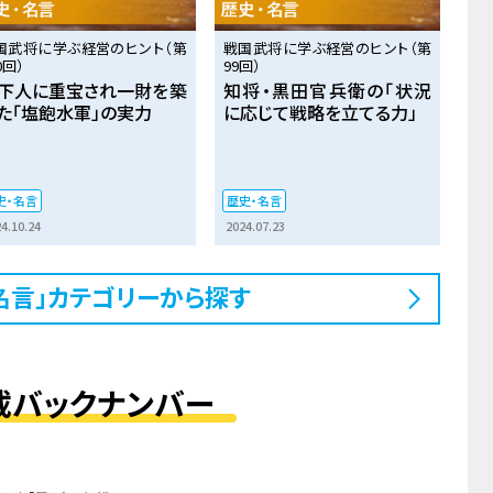
国武将に学ぶ経営のヒント（第
戦国武将に学ぶ経営のヒント（第
0回）
99回）
下人に重宝され一財を築
知将・黒田官兵衛の「状況
た「塩飽水軍」の実力
に応じて戦略を立てる力」
史・名言
歴史・名言
4.10.24
2024.07.23
名言」カテゴリーから探す
載バックナンバー