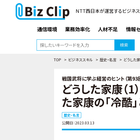
NTT西日本が運営するビジネス
通信環境
業務効率化
人材不足
情報セ
検索
TOP
>
ビジネススキル
>
歴史・名言
>
どうした家
戦国武将に学ぶ経営のヒント（第93
どうした家康（
た家康の「冷酷」
歴史・名言
公開日：2023.03.13