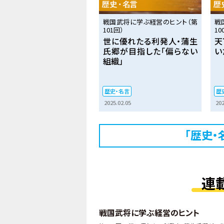
戦国武将に学ぶ経営のヒント（第
戦
101回）
10
世に優れたる利発人・蒲生
天
氏郷が目指した「偏らない
い
組織」
歴史・名言
歴
2025.02.05
202
「歴史・
連
戦国武将に学ぶ経営のヒント