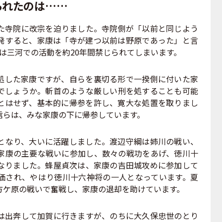
られたのは……
寺院に改宗を迫りました。寺院側が「以前と同じよう
発すると、家康は「寺が建つ以前は野原であった」と言
は三河での活動を約20年間禁じられてしまいます。
した家康ですが、自らを裏切る形で一揆側に付いた家
でしょうか。斬首のような厳しい刑を処することも可能
とはせず、基本的に帰参を許し、寛大な処置を取りまし
信らは、みな家康の下に帰参しています。
なり、大いに活躍しました。渡辺守綱は姉川の戦い、
家康の主要な戦いに参加し、数々の戦功をあげ、徳川十
なりました。蜂屋貞次は、家康の吉田城攻めに参加して
価され、やはり徳川十六神将の一人となっています。夏
方ケ原の戦いで奮戦し、家康の退却を助けています。
出奔して加賀に行きますが、のちに大久保忠世のとり