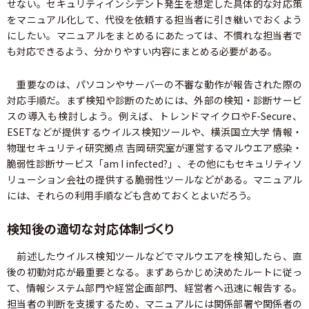
せない。セキュリティインシデント発生を想定した具体的な対応策
をマニュアル化して、代役を依頼する担当者に引き継いでおくよう
にしたい。マニュアルをまとめるにあたっては、不慣れな担当者で
も対応できるよう、分かりやすい内容にまとめる必要がある。
重要なのは、パソコンやサーバーの不審な動作が報告された際の
対応手順だ。まず検知や診断のためには、外部の検知・診断サービ
スの導入も検討しよう。例えば、トレンドマイクロやF-Secure、
ESETなどが提供するウイルス検知ツールや、横浜国立大学 情報・
物理セキュリティ研究拠点 吉岡研究室が運営するマルウエア感染・
脆弱性診断サービス「am I infected?」、その他にもセキュリティソ
リューション会社の提供する脆弱性ツールなどがある。マニュアル
には、それらの利用手順なども含めておくとよいだろう。
検知後の適切な対応体制づくり
前述したウイルス検知ツールなどでマルウエアを検知したら、直
後の初動対応が最重要となる。まずあらかじめ決めたルートに従っ
て、情報システム部門や経営企画部門、経営者へ迅速に報告する。
担当者の判断を支援するため、マニュアルには関係部署や関係者の