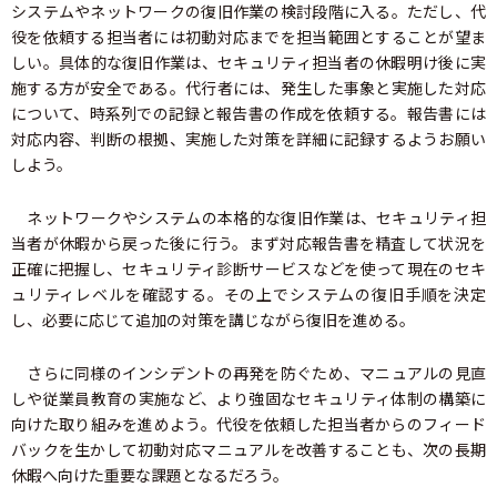
システムやネットワークの復旧作業の検討段階に入る。ただし、代
役を依頼する担当者には初動対応までを担当範囲とすることが望ま
しい。具体的な復旧作業は、セキュリティ担当者の休暇明け後に実
施する方が安全である。代行者には、発生した事象と実施した対応
について、時系列での記録と報告書の作成を依頼する。報告書には
対応内容、判断の根拠、実施した対策を詳細に記録するようお願い
しよう。
ネットワークやシステムの本格的な復旧作業は、セキュリティ担
当者が休暇から戻った後に行う。まず対応報告書を精査して状況を
正確に把握し、セキュリティ診断サービスなどを使って現在のセキ
ュリティレベルを確認する。その上でシステムの復旧手順を決定
し、必要に応じて追加の対策を講じながら復旧を進める。
さらに同様のインシデントの再発を防ぐため、マニュアルの見直
しや従業員教育の実施など、より強固なセキュリティ体制の構築に
向けた取り組みを進めよう。代役を依頼した担当者からのフィード
バックを生かして初動対応マニュアルを改善することも、次の長期
休暇へ向けた重要な課題となるだろう。