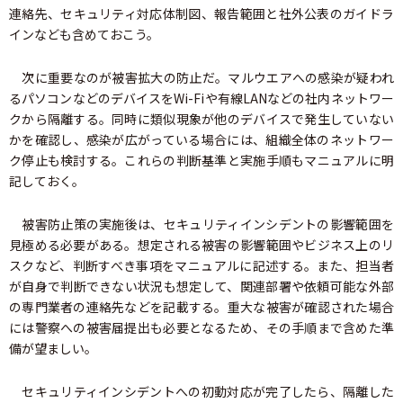
連絡先、セキュリティ対応体制図、報告範囲と社外公表のガイドラ
インなども含めておこう。
次に重要なのが被害拡大の防止だ。マルウエアへの感染が疑われ
るパソコンなどのデバイスをWi-Fiや有線LANなどの社内ネットワー
クから隔離する。同時に類似現象が他のデバイスで発生していない
かを確認し、感染が広がっている場合には、組織全体のネットワー
ク停止も検討する。これらの判断基準と実施手順もマニュアルに明
記しておく。
被害防止策の実施後は、セキュリティインシデントの影響範囲を
見極める必要がある。想定される被害の影響範囲やビジネス上のリ
スクなど、判断すべき事項をマニュアルに記述する。また、担当者
が自身で判断できない状況も想定して、関連部署や依頼可能な外部
の専門業者の連絡先などを記載する。重大な被害が確認された場合
には警察への被害届提出も必要となるため、その手順まで含めた準
備が望ましい。
セキュリティインシデントへの初動対応が完了したら、隔離した