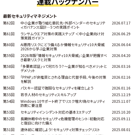
連載バックナンバー
最新セキュリティマネジメント
第62回
中小企業が取り組む委託先・外部ベンダーのセキュリテ
2026.07.17
ィガバナンス設計―5つの実践ポイント
第61回
ランサムウエア対策の実践ステップ ＜中小企業向け対
2026.06.29
策実践ガイド＞
第60回
AI悪用リスクにどう備えるか――情報セキュリティ10大脅威
2026.06.04
2026から学ぶ企業対策
第59回
2026年版「情報セキュリティ10大脅威」：企業が把握すべ
2026.04.20
き最新リスクと対策
第58回
「多要素認証」って何だろう？～企業が知るべきメリットと
2026.03.16
デメリット
第57回
「PPAP」が非推奨とされる理由と代替手段、今後の対策
2026.02.16
を解説
第56回
パスキー認証で強固なセキュリティを確立しよう
2026.01.16
第55回
若手人材のセキュリティスキルアップ
2025.12.19
第54回
Windows 10サポート終了でリスク増大!偽セキュリティ
2025.11.07
詐欺に要注意
第53回
セキュリティインシデント対応の基本3ステップ
2025.10.20
第52回
長期休暇中のセキュリティ危機管理のヒント：初動対応
2025.09.11
と復旧に向けた備え
第51回
連休前に確認しよう！セキュリティ対策チェックリスト
2025.08.01