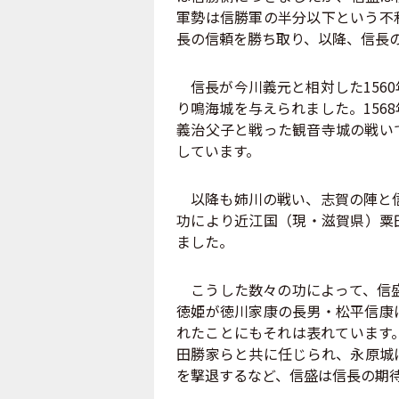
軍勢は信勝軍の半分以下という不
長の信頼を勝ち取り、以降、信長
信長が今川義元と相対した156
り鳴海城を与えられました。156
義治父子と戦った観音寺城の戦い
しています。
以降も姉川の戦い、志賀の陣と信
功により近江国（現・滋賀県）粟
ました。
こうした数々の功によって、信盛
徳姫が徳川家康の長男・松平信康
れたことにもそれは表れています。
田勝家らと共に任じられ、永原城
を撃退するなど、信盛は信長の期