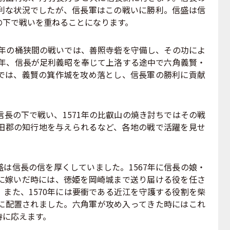
利な状況でしたが、信長軍はこの戦いに勝利。信盛は信
の下で戦いを重ねることになります。
0年の桶狭間の戦いでは、善照寺砦を守備し、その功によ
8年、信長が足利義昭を奉じて上洛する途中で六角義賢・
では、義賢の箕作城を攻め落とし、信長軍の勝利に貢献
長の下で戦い、1571年の比叡山の焼き討ちではその戦
田郡の知行地を与えられるなど、各地の戦で活躍を見せ
は信長の信を厚くしていました。1567年に信長の娘・
に嫁いだ時には、徳姫を岡崎城まで送り届ける役を任さ
また、1570年には要衝である近江を守護する役割を柴
に配置されました。六角軍が攻め入ってきた時にはこれ
待に応えます。