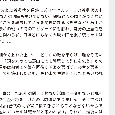
およぶ折檻状を信盛に送り付けます。この折檻状の中
間なんの功績も挙げていない、期待通りの働きができない
ところを報告して意見を聞きに来るべきだなどと石山合
景との戦いの時のエピソードにも触れ、自分の正当性を
も関わらず、口ほどにもなく大坂で陣を張り続けたのは
います。
かく触れた上で、「どこかの敵を平らげ、恥をそそい
、「頭を丸めて高野山にでも隠居して許しを乞う」かの
信盛は前者で名誉を回復する道を選ばず、後者を選択。
、翌年病死したとも、高野山で生涯を閉じたともいわれ
奉公した30年の間、比類ない活躍は一度もないと批判
で信盛が功を上げたのは間違いありません。そうでなけ
石山合戦の司令官に抜てきされることなどないからで
置いていたのは確かだと思われます。それが、最後には