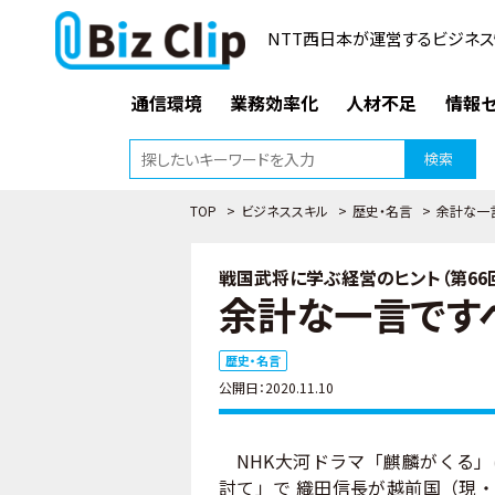
NTT西日本が運営するビジネス
通信環境
業務効率化
人材不足
情報セ
検索
TOP
>
ビジネススキル
>
歴史・名言
>
余計な一
戦国武将に学ぶ経営のヒント（第66
余計な一言です
歴史・名言
公開日：2020.11.10
NHK大河ドラマ「麒麟がくる」
討て」で 織田信長が越前国（現