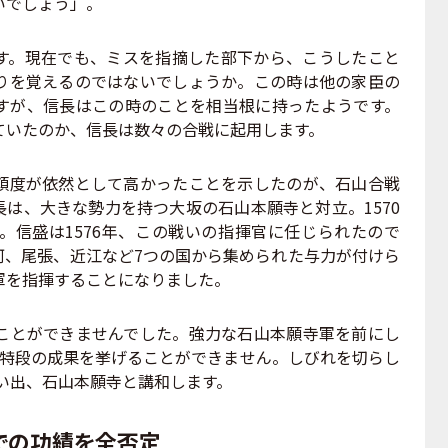
いでしょう」。
。現在でも、ミスを指摘した部下から、こうしたこと
りを覚えるのではないでしょうか。この時は他の家臣の
すが、信長はこの時のことを相当根に持ったようです。
ていたのか、信長は数々の合戦に起用します。
度が依然として高かったことを示したのが、石山合戦
は、大きな勢力を持つ大坂の石山本願寺と対立。1570
。信盛は1576年、この戦いの指揮官に任じられたので
河、尾張、近江など7つの国から集められた与力が付けら
軍を指揮することになりました。
とができませんでした。強力な石山本願寺軍を前にし
、特段の成果を挙げることができません。しびれを切らし
願い出、石山本願寺と講和します。
での功績を全否定