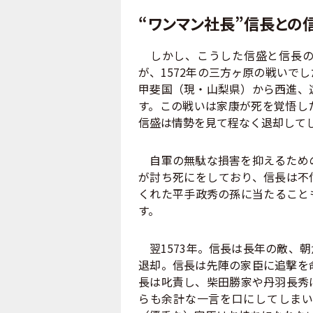
“ワンマン社長”信長との
しかし、こうした信盛と信長の
が、1572年の三方ヶ原の戦いで
甲斐国（現・山梨県）から西進、
す。この戦いは家康が死を覚悟し
信盛は情勢を見て程なく退却して
自軍の無駄な損害を抑えるための
が討ち死にをしており、信長は不
くれた平手政秀の孫に当たること
す。
翌1573年。信長は長年の敵、
退却。信長は先陣の家臣に追撃を
長は叱責し、柴田勝家や丹羽長秀
らも余計な一言を口にしてしまい