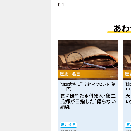
【T】
あわ
戦国武将に学ぶ経営のヒント（第
戦
101回）
10
世に優れたる利発人・蒲生
天
氏郷が目指した「偏らない
い
組織」
歴史・名言
歴