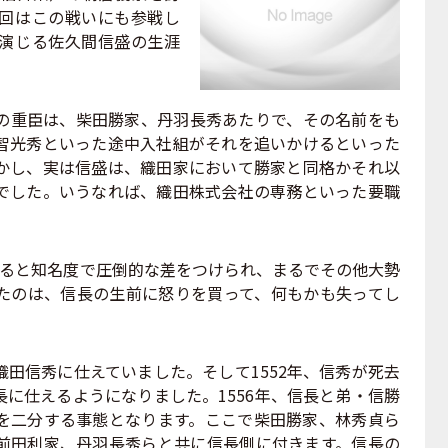
回はこの戦いにも参戦し
演じる佐久間信盛の生涯
重臣は、柴田勝家、丹羽長秀あたりで、その名前をも
智光秀といった途中入社組がそれを追いかけるといった
かし、実は信盛は、織田家において勝家と同格かそれ以
でした。いうなれば、織田株式会社の専務といった要職
ると知名度で圧倒的な差をつけられ、まるでその他大勢
たのは、信長の生前に怒りを買って、何もかも失ってし
田信秀に仕えていました。そして1552年、信秀が死去
に仕えるようになりました。1556年、信長と弟・信勝
を二分する事態となります。ここで柴田勝家、林秀貞ら
前田利家、丹羽長秀らと共に信長側に付きます。信長の