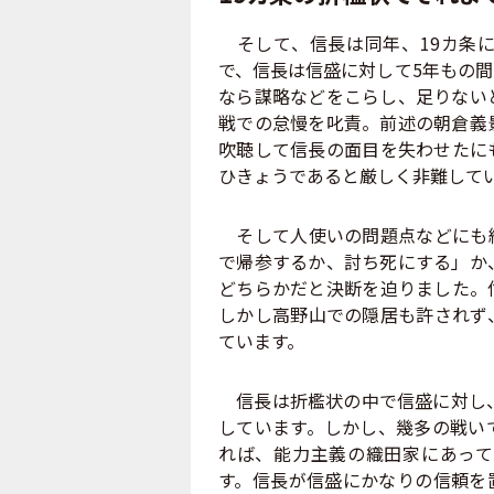
そして、信長は同年、19カ条に
で、信長は信盛に対して5年もの
なら謀略などをこらし、足りない
戦での怠慢を叱責。前述の朝倉義
吹聴して信長の面目を失わせたに
ひきょうであると厳しく非難して
そして人使いの問題点などにも細
で帰参するか、討ち死にする」か
どちらかだと決断を迫りました。
しかし高野山での隠居も許されず
ています。
信長は折檻状の中で信盛に対し、
しています。しかし、幾多の戦い
れば、能力主義の織田家にあって
す。信長が信盛にかなりの信頼を