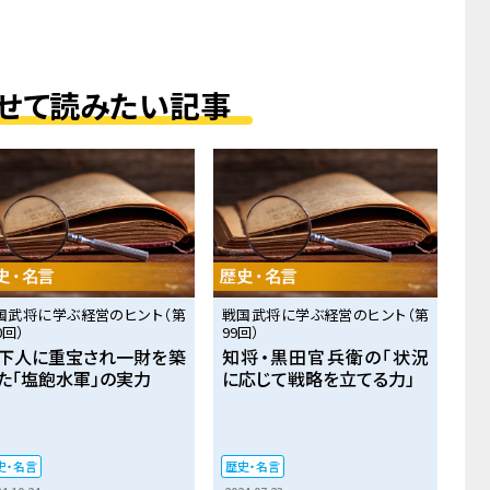
せて読みたい記事
国武将に学ぶ経営のヒント（第
戦国武将に学ぶ経営のヒント（第
0回）
99回）
下人に重宝され一財を築
知将・黒田官兵衛の「状況
た「塩飽水軍」の実力
に応じて戦略を立てる力」
史・名言
歴史・名言