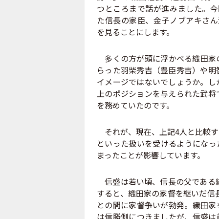
つところまで話が進みました。今
た信長の家臣、金子ノブアキさん
を見ることにします。
多くの方が頭に浮かべる織田家の
らった羽柴秀吉（豊臣秀吉）や明
イメージではないでしょうか。し
上のポジションを与えられた武将
を務めていたのです。
それが、現在、上記4人と比較す
といった扱いを受けるようになっ
まったことが影響しています。
信盛は若い頃、信長の父である織
すると、織田家の家督を継いだ信長
との間に家督争いが勃発。織田家
は信勝側につきましたが、信盛は