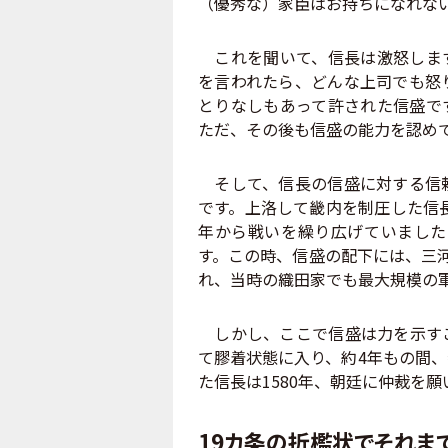
（優秀な）家臣はお持ちになれな
これを聞いて、信長は激怒します
を言われたら、どんな上司でも怒
とりなしもあって許された信盛で
ただ、その後も信盛の能力を認め
そして、信長の信盛に対する信頼
です。上洛して畿内を制圧した信長
年から戦いを繰り広げていました
す。この時、信盛の配下には、三
れ、当時の織田家でも最大規模の
しかし、ここで信盛は力を示すこ
て膠着状態に入り、約4年もの間
た信長は1580年、朝廷に仲裁を
19カ条の折檻状でそれま