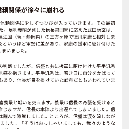
信頼関係が徐々に崩れる
信頼関係に少しずつひびが入っていきます。その最初
した。足利義昭が発した信長包囲網に応えた武田信玄は、
遠江国（現・静岡県）の三方ヶ原で徳川家康と相対しま
たというほど軍勢に差があり、家康の援軍に駆け付けた
しまいました。
判断でしたが、信盛と共に援軍に駆け付けた平手汎秀
信感を抱きます。平手汎秀は、若き日に自分をかばって
もあり、信長が目を掛けていた武将だともいわれていま
朝倉義景と戦いを交えます。義景は信長の奇襲を受けると
命じますが、信長の本陣より出遅れてしまいました。信
は謹んで陳謝しました。ところが、信盛は涙を流しなが
ました。「そうはおっしゃいましても、我々のような