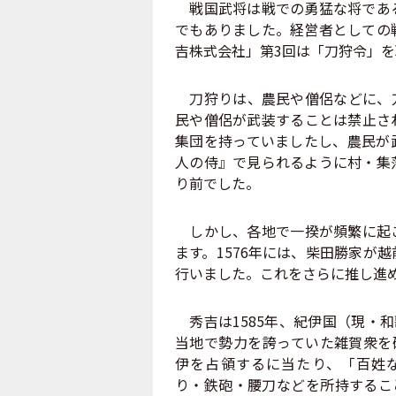
戦国武将は戦での勇猛な将である
でもありました。経営者としての
吉株式会社」第3回は「刀狩令」を
刀狩りは、農民や僧侶などに、刀
民や僧侶が武装することは禁止さ
集団を持っていましたし、農民が
人の侍』で見られるように村・集
り前でした。
しかし、各地で一揆が頻繁に起こ
ます。1576年には、柴田勝家が
行いました。これをさらに推し進
秀吉は1585年、紀伊国（現・
当地で勢力を誇っていた雑賀衆を
伊を占領するに当たり、「百姓
り・鉄砲・腰刀などを所持するこ