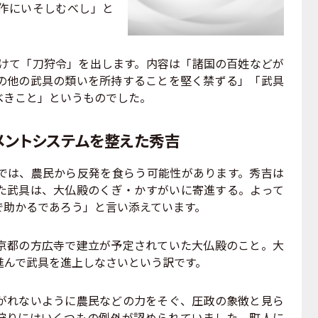
作にいそしむべし」と
向けて「刀狩令」を出します。内容は「諸国の百姓などが
の他の武具の類いを所持することを堅く禁ずる」「武具
べきこと」というものでした。
メントシステムを整えた秀吉
は、農民から反発を食らう可能性があります。秀吉は
た武具は、大仏殿のくぎ・かすがいに寄進する。よって
で助かるであろう」と言い添えています。
都の方広寺で建立が予定されていた大仏殿のこと。大
進んで武具を進上しなさいという訳です。
れないように農民などの力をそぐ、圧政の象徴と見ら
狩りにはいくつもの例外が認められていました。町人に