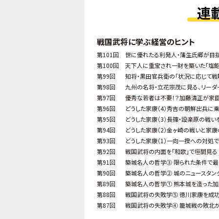
連
戦国武将に学ぶ経営のヒント
第101回
世に優れたる利発人・蒲生氏郷が目指
第100回
天下人に重宝され一財を築いた「塩
第99回
知将・黒田官兵衛の「状況に応じて戦
第98回
九州の名将・立花宗茂に見る、リーダ
第97回
優秀な若者は不要！？加藤清正が家
第96回
どうした家康（4）秀吉の朝鮮出兵に
第95回
どうした家康（3）長篠・設楽原の戦い
第94回
どうした家康（2）金ヶ崎の戦いと家康
第93回
どうした家康（1）一向一揆への対処で
第92回
戦国武将の内面を「和歌」で垣間見る
第91回
築城名人の哲学③ 限られた条件で
第90回
築城名人の哲学② 城のニュースタン
第89回
築城名人の哲学① 熊本城を造った加
第88回
戦国武将の失敗学⑤ 徳川家康を成功
第87回
戦国武将の失敗学④ 籠城戦の敗北が