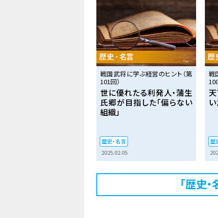
戦国武将に学ぶ経営のヒント（第
戦
101回）
10
世に優れたる利発人・蒲生
天
氏郷が目指した「偏らない
い
組織」
歴史・名言
歴
2025.02.05
202
「歴史・