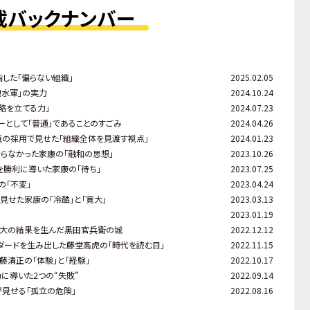
載バックナンバー
した「偏らない組織」
2025.02.05
飽水軍」の実力
2024.10.24
略を立てる力」
2024.07.23
ーとして「普通」であることのすごみ
2024.04.26
臣の採用で見せた「組織全体を見渡す視点」
2024.01.23
乗らなかった家康の「融和の思想」
2023.10.26
を勝利に導いた家康の「待ち」
2023.07.25
の「不変」
2023.04.24
見せた家康の「冷酷」と「寛大」
2023.03.13
2023.01.19
最大の結果を生んだ黒田官兵衛の城
2022.12.12
ダードを生み出した藤堂高虎の「時代を読む目」
2022.11.15
藤清正の「体験」と「経験」
2022.10.17
に導いた2つの“失敗”
2022.09.14
見せる「孤立の危険」
2022.08.16