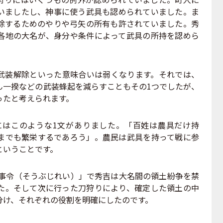
いましたし、神事に使う武具も認められていました。ま
除するためのやりや弓矢の所有も許されていました。秀
各地の大名が、身分や条件によって武具の所持を認めら
装解除といった意味合いは弱くなります。それでは、
ん一揆などの武装蜂起を減らすこともその1つでしたが、
ったと考えられます。
にはこのような1文がありました。「百姓は農具だけ持
までも繁栄するであろう」。農民は武具を持って戦に参
ということです。
無事令（そうぶじれい）」で秀吉は大名間の領土紛争を禁
た。そして次に行った刀狩りにより、確定した領土の中
分け、それぞれの役割を明確にしたのです。