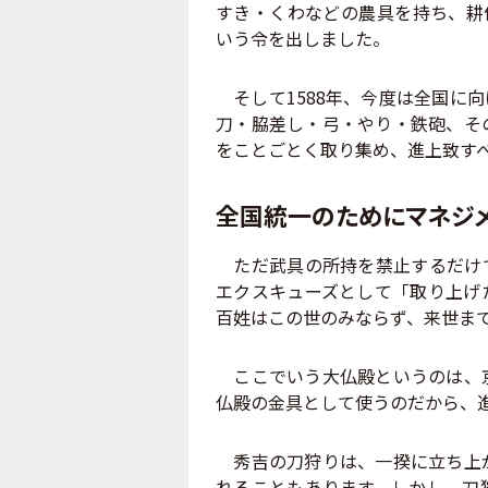
すき・くわなどの農具を持ち、耕
いう令を出しました。
そして1588年、今度は全国に
刀・脇差し・弓・やり・鉄砲、そ
をことごとく取り集め、進上致す
全国統一のためにマネジ
ただ武具の所持を禁止するだけで
エクスキューズとして「取り上げ
百姓はこの世のみならず、来世ま
ここでいう大仏殿というのは、京
仏殿の金具として使うのだから、
秀吉の刀狩りは、一揆に立ち上が
れることもあります。しかし、刀