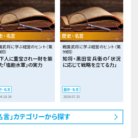
国武将に学ぶ経営のヒント（第
戦国武将に学ぶ経営のヒント（第
0回）
99回）
下人に重宝され一財を築
知将・黒田官兵衛の「状況
た「塩飽水軍」の実力
に応じて戦略を立てる力」
史・名言
歴史・名言
4.10.24
2024.07.23
名言」カテゴリーから探す