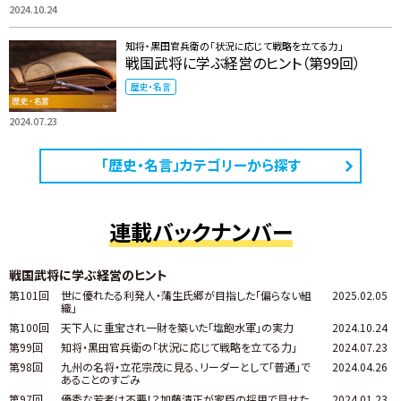
2024.10.24
知将・黒田官兵衛の「状況に応じて戦略を立てる力」
戦国武将に学ぶ経営のヒント（第99回）
歴史・名言
2024.07.23
「歴史・名言」カテゴリーから探す
連載バックナンバー
戦国武将に学ぶ経営のヒント
第101回
世に優れたる利発人・蒲生氏郷が目指した「偏らない組
2025.02.05
織」
第100回
天下人に重宝され一財を築いた「塩飽水軍」の実力
2024.10.24
第99回
知将・黒田官兵衛の「状況に応じて戦略を立てる力」
2024.07.23
第98回
九州の名将・立花宗茂に見る、リーダーとして「普通」で
2024.04.26
あることのすごみ
第97回
優秀な若者は不要！？加藤清正が家臣の採用で見せた
2024.01.23