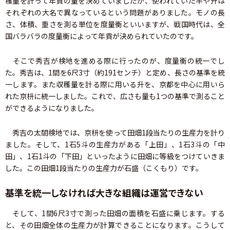
穫量を計って年貢の量を決めていましたが、使われていた竿や升は
それぞれの大名で異なっているという問題がありました。モノの長
さ、体積、重さを測る単位を度量衡といいますが、戦国時代は、全
国バラバラの度量衡によって年貢が決められていたのです。
そこで秀吉が検地を進める際に行ったのが、度量衡の統一でし
た。秀吉は、1間を6尺3寸（約191センチ）と定め、長さの基準を統
一します。また収穫量を計る際に用いる升を、京都を中心に用いら
れた京枡に統一しました。これで、広さも量も1つの基準で測ること
ができるようになりました。
秀吉の太閤検地では、京枡を使って田畑1段当たりの生産力を計り
ました。そして、1石5斗の生産力がある「上田」、1石3斗の「中
田」、1石1斗の「下田」といったように田畑に等級をつけていきま
した。この田畑1段当たりの生産力が石盛（こくもり）です。
基準を統一しなければ大きな組織は運営できない
そして、1間6尺3寸で測った田畑の面積を石盛に乗じます。する
と、その田畑全体の生産力が計算できることになります。こうして