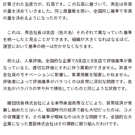
計算された生産力が、石高です。この石高に基づいて、秀吉は年貢
の量を決めていきました。同じ度量衡を用い、全国同じ基準で年貢
の量を決めるようになったのです。
これは、秀吉社長は支店（各大名）それぞれで異なっていた基準
を統一したと見ることができます。組織が大きくなればなるほど、
運営において基準の統一は欠かせなくなります。
例えば、人事評価。全国的な企業でA支店とB支店で評価基準が異
なっていると、適切な評価とそれに伴う異動ができません。昇進や
全社員のモチベーションに影響し、事業発展を阻害しかねません。
評価者によって評価基準がバラつくのは非常に深刻な問題です。各
大名がバラバラの竿や升で検地していたのと同じような状態です。
織田信長株式会社による楽市楽座政策などにより、貨幣経済が発
展し始めたとはいえ、戦国時代の経済で最も大切だったのは、コメ
の収穫量です。その基準が曖昧なのは大きな問題です。全国的な大
企業になった豊臣株式会社はその課題に取り組んだわけです。