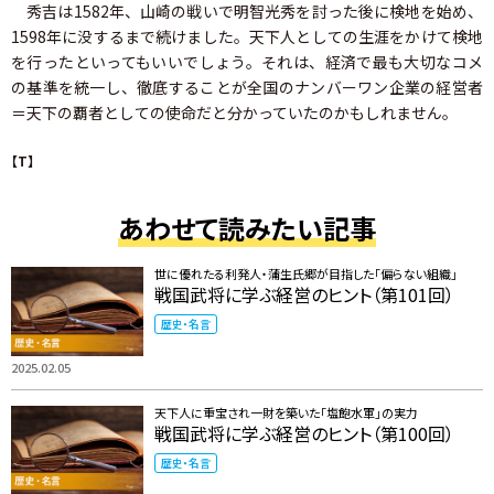
秀吉は1582年、山崎の戦いで明智光秀を討った後に検地を始め、
1598年に没するまで続けました。天下人としての生涯をかけて検地
を行ったといってもいいでしょう。それは、経済で最も大切なコメ
の基準を統一し、徹底することが全国のナンバーワン企業の経営者
＝天下の覇者としての使命だと分かっていたのかもしれません。
【T】
あわせて読みたい記事
世に優れたる利発人・蒲生氏郷が目指した「偏らない組織」
戦国武将に学ぶ経営のヒント（第101回）
歴史・名言
2025.02.05
天下人に重宝され一財を築いた「塩飽水軍」の実力
戦国武将に学ぶ経営のヒント（第100回）
歴史・名言