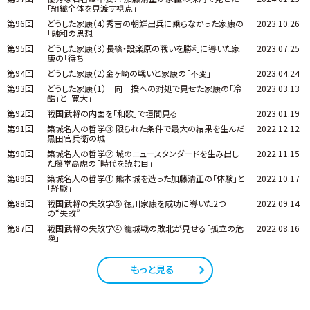
「組織全体を見渡す視点」
第96回
どうした家康（4）秀吉の朝鮮出兵に乗らなかった家康の
2023.10.26
「融和の思想」
第95回
どうした家康（3）長篠・設楽原の戦いを勝利に導いた家
2023.07.25
康の「待ち」
第94回
どうした家康（2）金ヶ崎の戦いと家康の「不変」
2023.04.24
第93回
どうした家康（1）一向一揆への対処で見せた家康の「冷
2023.03.13
酷」と「寛大」
第92回
戦国武将の内面を「和歌」で垣間見る
2023.01.19
第91回
築城名人の哲学③ 限られた条件で最大の結果を生んだ
2022.12.12
黒田官兵衛の城
第90回
築城名人の哲学② 城のニュースタンダードを生み出し
2022.11.15
た藤堂高虎の「時代を読む目」
第89回
築城名人の哲学① 熊本城を造った加藤清正の「体験」と
2022.10.17
「経験」
第88回
戦国武将の失敗学⑤ 徳川家康を成功に導いた2つ
2022.09.14
の“失敗”
第87回
戦国武将の失敗学④ 籠城戦の敗北が見せる「孤立の危
2022.08.16
険」
もっと見る