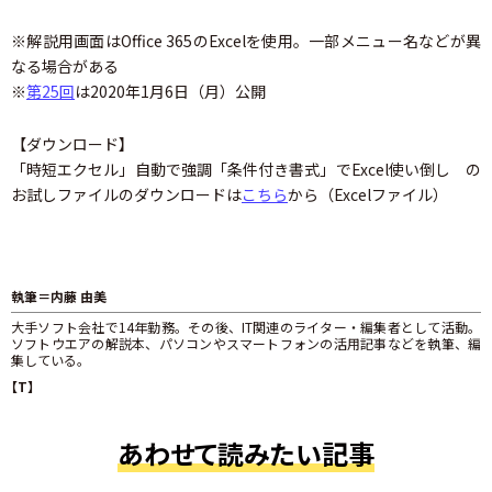
※解説用画面はOffice 365のExcelを使用。一部メニュー名などが異
なる場合がある
※
第25回
は2020年1月6日（月）公開
【ダウンロード】
「時短エクセル」自動で強調「条件付き書式」でExcel使い倒し の
お試しファイルのダウンロードは
こちら
から（Excelファイル）
執筆＝内藤 由美
大手ソフト会社で14年勤務。その後、IT関連のライター・編集者として活動。
ソフトウエアの解説本、パソコンやスマートフォンの活用記事などを執筆、編
集している。
【T】
あわせて読みたい記事