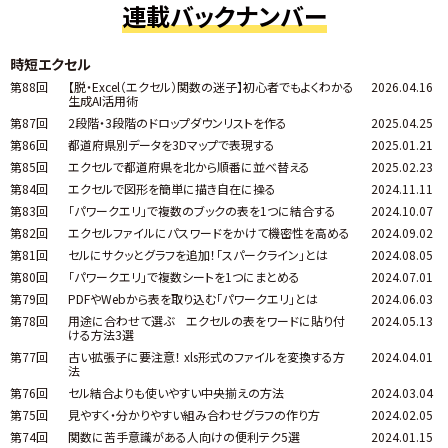
連載バックナンバー
時短エクセル
第88回
【脱・Excel（エクセル）関数の迷子】初心者でもよくわかる
2026.04.16
生成AI活用術
第87回
2段階・3段階のドロップダウンリストを作る
2025.04.25
第86回
都道府県別データを3Dマップで表現する
2025.01.21
第85回
エクセルで都道府県を北から順番に並べ替える
2025.02.23
第84回
エクセルで図形を簡単に描き自在に操る
2024.11.11
第83回
「パワークエリ」で複数のブックの表を1つに結合する
2024.10.07
第82回
エクセルファイルにパスワードをかけて機密性を高める
2024.09.02
第81回
セルにサクッとグラフを追加！「スパークライン」とは
2024.08.05
第80回
「パワークエリ」で複数シートを1つにまとめる
2024.07.01
第79回
PDFやWebから表を取り込む「パワークエリ」とは
2024.06.03
第78回
用途に合わせて選ぶ エクセルの表をワードに貼り付
2024.05.13
ける方法3選
第77回
古い拡張子に要注意！ xls形式のファイルを変換する方
2024.04.01
法
第76回
セル結合よりも使いやすい中央揃えの方法
2024.03.04
第75回
見やすく・分かりやすい組み合わせグラフの作り方
2024.02.05
第74回
関数に苦手意識がある人向けの便利テク5選
2024.01.15