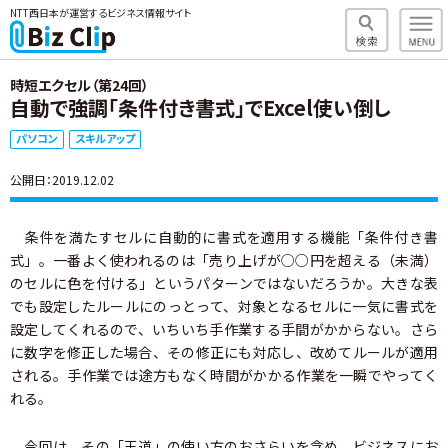
NTT西日本が運営するビジネス情報サイト
時短エクセル（第24回）
自動で強調「条件付き書式」でExcel使い倒し
パソコン
スキルアップ
公開日：2019.12.02
条件を満たすセルに自動的に書式を適用する機能「条件付き書
式」。一番よく使われるのは「売り上げが○○円を超える（未満）
のセルに色を付ける」というパターンではないだろうか。大きな表
でも設定したルールにのっとって、対象となるセルに一気に書式を
設定してくれるので、いちいち手作業する手間がかからない。さら
に数字を修正した場合、その修正にも対応し、改めてルールが適用
される。手作業では途方もなく時間がかかる作業を一瞬でやってく
れる。
今回は、その「王道」の使い方のおさらいを含め、ビジネスにお